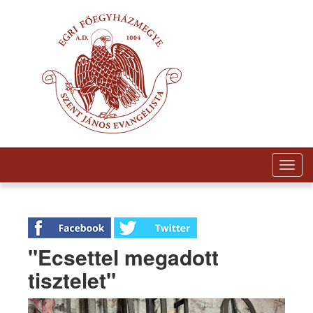
Togg
navig
"Ecsettel megadott
tisztelet"