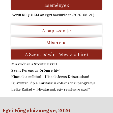
Események
Verdi REQUIEM az egri bazilikában
(2026. 08. 21.
)
A nap szentje
Miserend
A Szent István Televízió hírei
Misszióban a Szentlélekkel
Szent Ferenc az örömre hív!
Kincsek a múltból - Hiszek Jézus Krisztusban!
Új szintre lép a Karitasz iskolakezdési programja
Lelke Rajtad - „Hivatásunk egy reményre szól”
Egri Főegyházmegye, 2026