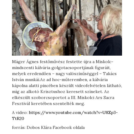
Máger Ágnes festőművész festette újra a Miskolc-
mindszenti kálvária golgotacsoportjának figuráit,
melyek eredendően – nagy valószínűséggel – Takács
István munkái.Az ad hoc-műteremben, a kálvária
kápolna alatti pincében készült videofelvételen látható,
míg az alkotó Krisztushoz keresett színeket. Az
elkészült szoborcsoportot a III. Miskolci Ars Sacra
Fesztivál keretében szentelték meg.
A video:
https://www.youtube.com/watch?v=U8Zp3-
TtR20
forrás: Dobos Klára Facebook oldala