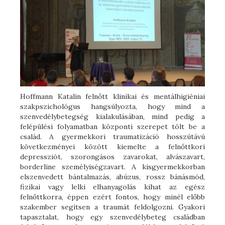
Hoffmann Katalin felnőtt klinikai és mentálhigiéniai
szakpszichológus hangsúlyozta, hogy mind a
szenvedélybetegség kialakulásában, mind pedig a
felépülési folyamatban központi szerepet tölt be a
család. A gyermekkori traumatizáció hosszútávú
következményei között kiemelte a felnőttkori
depressziót, szorongásos zavarokat, alvászavart,
borderline személyiségzavart. A kisgyermekkorban
elszenvedett bántalmazás, abúzus, rossz bánásmód,
fizikai vagy lelki elhanyagolás kihat az egész
felnőttkorra, éppen ezért fontos, hogy minél előbb
szakember segítsen a traumát feldolgozni. Gyakori
tapasztalat, hogy egy szenvedélybeteg családban