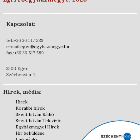
Kapcsolat:
tel.:+36 36 517 589
e-mail:
eger@egyhazmegye.hu
fax.:+36 36 517 589
3300 Eger,
Széchenyi u. 1.
Hírek, média:
Hírek
Korábbi hírek
Szent István Rádió
Szent István Televízió
Egyházmegyei Hírek
Hír beküldése
Linkajánló