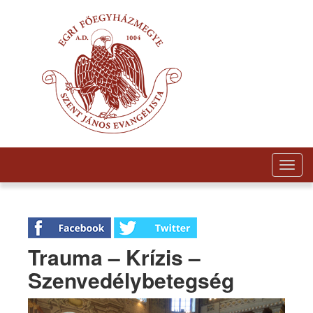
Togg
navig
Trauma – Krízis –
Szenvedélybetegség