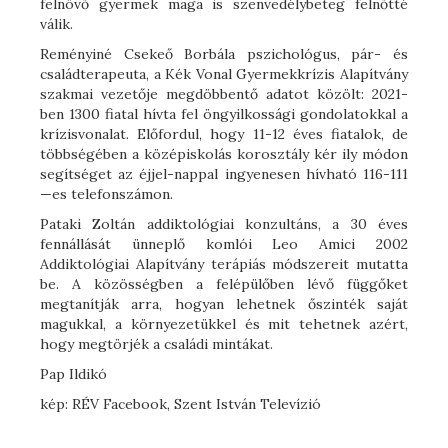
felnövő gyermek maga is szenvedélybeteg felnőtté
válik.
Reményiné Csekeő Borbála pszichológus, pár- és
családterapeuta, a Kék Vonal Gyermekkrízis Alapítvány
szakmai vezetője megdöbbentő adatot közölt: 2021-
ben 1300 fiatal hívta fel öngyilkossági gondolatokkal a
krízisvonalat. Előfordul, hogy 11-12 éves fiatalok, de
többségében a középiskolás korosztály kér ily módon
segítséget az éjjel-nappal ingyenesen hívható 116-111
—es telefonszámon.
Pataki Zoltán addiktológiai konzultáns, a 30 éves
fennállását ünneplő komlói Leo Amici 2002
Addiktológiai Alapítvány terápiás módszereit mutatta
be. A közösségben a felépülőben lévő függőket
megtanítják arra, hogyan lehetnek őszinték saját
magukkal, a környezetükkel és mit tehetnek azért,
hogy megtörjék a családi mintákat.
Pap Ildikó
kép: RÉV Facebook, Szent István Televízió