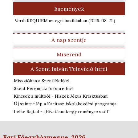
Események
Verdi REQUIEM az egri bazilikában
(2026. 08. 21.
)
A nap szentje
Miserend
A Szent István Televízió hírei
Misszióban a Szentlélekkel
Szent Ferenc az örömre hív!
Kincsek a múltból - Hiszek Jézus Krisztusban!
Új szintre lép a Karitasz iskolakezdési programja
Lelke Rajtad - „Hivatásunk egy reményre szól”
Egri Főegyházmegye, 2026