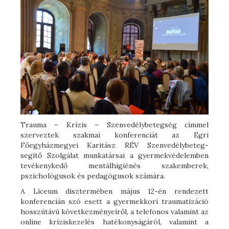
Trauma – Krízis – Szenvedélybetegség címmel
szerveztek szakmai konferenciát az Egri
Főegyházmegyei Karitász RÉV Szenvedélybeteg-
segítő Szolgálat munkatársai a gyermekvédelemben
tevékenykedő mentálhigiénés szakemberek,
pszichológusok és pedagógusok számára.
A Líceum dísztermében május 12-én rendezett
konferencián szó esett a gyermekkori traumatizáció
hosszútávú következményeiről, a telefonos valamint az
online kríziskezelés hatékonyságáról, valamint a