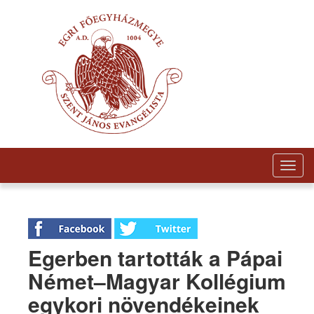
Togg
navig
Egerben tartották a Pápai
Német–Magyar Kollégium
egykori növendékeinek