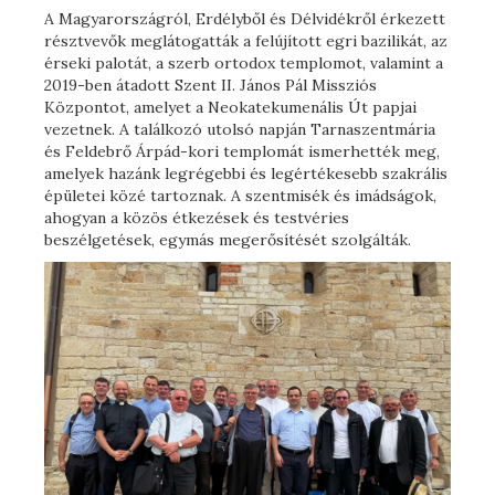
A Magyarországról, Erdélyből és Délvidékről érkezett
résztvevők meglátogatták a felújított egri bazilikát, az
érseki palotát, a szerb ortodox templomot, valamint a
2019-ben átadott Szent II. János Pál Missziós
Központot, amelyet a Neokatekumenális Út papjai
vezetnek. A találkozó utolsó napján Tarnaszentmária
és Feldebrő Árpád-kori templomát ismerhették meg,
amelyek hazánk legrégebbi és legértékesebb szakrális
épületei közé tartoznak. A szentmisék és imádságok,
ahogyan a közös étkezések és testvéries
beszélgetések, egymás megerősítését szolgálták.