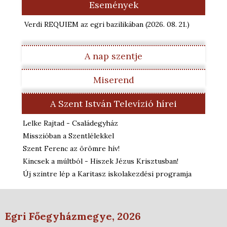
Események
Verdi REQUIEM az egri bazilikában
(2026. 08. 21.
)
A nap szentje
Miserend
A Szent István Televízió hírei
Lelke Rajtad - Családegyház
Misszióban a Szentlélekkel
Szent Ferenc az örömre hív!
Kincsek a múltból - Hiszek Jézus Krisztusban!
Új szintre lép a Karitasz iskolakezdési programja
Egri Főegyházmegye, 2026