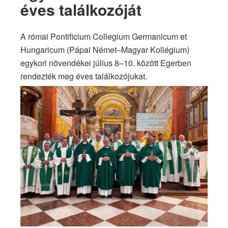
éves találkozóját
A római Pontificium Collegium Germanicum et
Hungaricum (Pápai Német–Magyar Kollégium)
egykori növendékei július 8–10. között Egerben
rendezték meg éves találkozójukat.