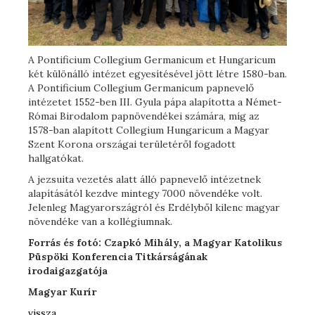
A Pontificium Collegium Germanicum et Hungaricum
két különálló intézet egyesítésével jött létre 1580-ban.
A Pontificium Collegium Germanicum papnevelő
intézetet 1552-ben III. Gyula pápa alapította a Német-
Római Birodalom papnövendékei számára, míg az
1578-ban alapított Collegium Hungaricum a Magyar
Szent Korona országai területéről fogadott
hallgatókat.
A jezsuita vezetés alatt álló papnevelő intézetnek
alapításától kezdve mintegy 7000 növendéke volt.
Jelenleg Magyarországról és Erdélyből kilenc magyar
növendéke van a kollégiumnak.
Forrás és f
otó: Czapkó Mihály, a Magyar Katolikus
Püspöki Konferencia Titkárságának
irodaigazgatója
Magyar Kurír
vissza