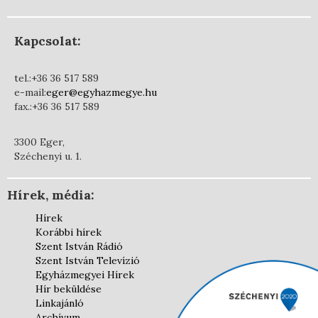
Kapcsolat:
tel.:+36 36 517 589
e-mail:
eger@egyhazmegye.hu
fax.:+36 36 517 589
3300 Eger,
Széchenyi u. 1.
Hírek, média:
Hírek
Korábbi hírek
Szent István Rádió
Szent István Televízió
Egyházmegyei Hírek
Hír beküldése
Linkajánló
Archívum