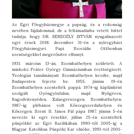
Az Egri Főegyházmegye a papság, és a rokonság
nevében fájdalommal, de a feltámadásba vetett hittel
tudatja, hogy DR. SEREGÉLY ISTVÁN nyugalmazott
egri érsek 2018. december 31-én a nyíregyházi
Főegyházmegyei Papi Szociális Otthonban
szentségekkel megerősítve elhunyt.
1931. március 13-án, Szombathelyen született. A
miskolci Fráter György Gimnáziumban érettségizett.
Teológiai tanulmányait Szombathelyen kezdte, majd
Budapesten fejezte be. 1955. június 19-én
Szombathelyen szentelték pappá. 1974-ig káplánként
szolgált Gyöngyösfalun, majd Nyőgéren,
Bagodvitenyéden, Zalaegerszegen, Szombathelyen.
1987-ig plébános volt Kőszegszerdahelyen és
Kőszegen. Szent II. János Pál pápa 1987. június 5-én
nevezte ki egri érsekké, július 25-én szentelték
püspökké az Egri Bazilikában. 1990-től 2005-ig a
Magyar Katolikus Püspöki Kar elnöke, 1993-tól 2001-