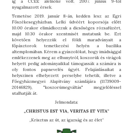
ig a CCEE alelnöke volt. 2007. június 9-től
nyugalmazott érsek.
Temetése 2019. január 8-án, kedden lesz az Egri
Főszékesegyházban. Lelki üdvéért koporsója előtt
10.00 órakor elimádkozzuk a dicsőséges rózsafüzért,
majd 10.30 órakor szentmisét mutatunk be. Ezt
követően helyezzük el földi maradványait a
főpásztorok temetkezési helyén a bazilika
altemplomában. Kérem a gyászolókat, hogy imádsággal
emlékezzenek meg az elhunytról, koszorúk és virágok
helyett pedig adományaikkal támogassák a számára is
oly fontos papnevelés ügyét. Felajánlásaikat a
helyszínen elhelyezett perselybe tehetik, illetve a
Főegyházmegyei Alapítvány számlájára (11739009-
20146829), "koszorúmegváltás" megjelöléssel
utalhatják át.
Jelmondata:
„CHRISTUS EST VIA, VERITAS ET VITA”
„Krisztus az út, az igazság és az élet”