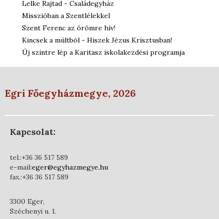
Lelke Rajtad - Családegyház
Misszióban a Szentlélekkel
Szent Ferenc az örömre hív!
Kincsek a múltból - Hiszek Jézus Krisztusban!
Új szintre lép a Karitasz iskolakezdési programja
Egri Főegyházmegye, 2026
Kapcsolat:
tel.:+36 36 517 589
e-mail:
eger@egyhazmegye.hu
fax.:+36 36 517 589
3300 Eger,
Széchenyi u. 1.