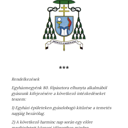
***
Rendelkezések
Egyházmegyénk 80. főpásztora elhunyta alkalmából
gyászunk kifejezésére a következő intézkedéseket
teszem:
1) Egyházi épületeken gyászlobogó kitűzése a temetés
napjáig bezárólag.
2) A következő harminc nap során egy előre
meghirdetett köznapi időpontban minden