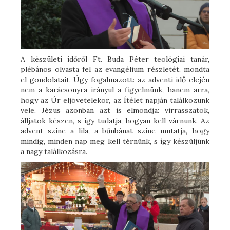
A készületi időről Ft. Buda Péter teológiai tanár,
plébános olvasta fel az evangélium részletét, mondta
el gondolatait. Úgy fogalmazott: az adventi idő elején
nem a karácsonyra irányul a figyelmünk, hanem arra,
hogy az Úr eljövetelekor, az Ítélet napján találkozunk
vele. Jézus azonban azt is elmondja: virrasszatok,
álljatok készen, s így tudatja, hogyan kell várnunk. Az
advent színe a lila, a bűnbánat színe mutatja, hogy
mindig, minden nap meg kell térnünk, s így készüljünk
a nagy találkozásra.