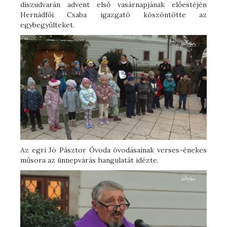
díszudvarán advent első vasárnapjának előestéjén
Hernádfői Csaba igazgató köszöntötte az
egybegyűlteket.
Az egri Jó Pásztor Óvoda óvodásainak verses-énekes
műsora az ünnepvárás hangulatát idézte.