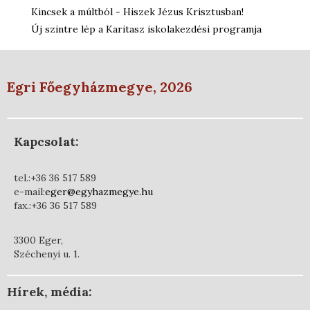
Kincsek a múltból - Hiszek Jézus Krisztusban!
Új szintre lép a Karitasz iskolakezdési programja
Egri Főegyházmegye, 2026
Kapcsolat:
tel.:+36 36 517 589
e-mail:
eger@egyhazmegye.hu
fax.:+36 36 517 589
3300 Eger,
Széchenyi u. 1.
Hírek, média: