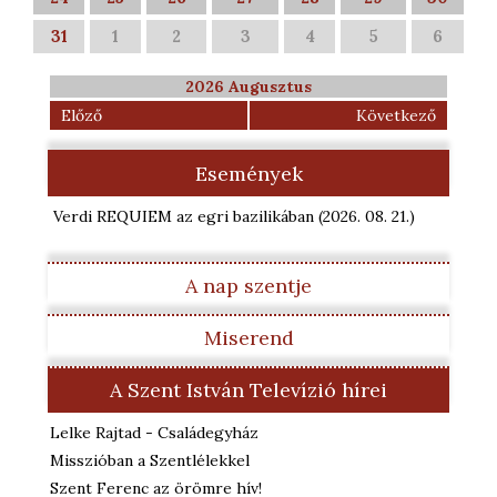
31
1
2
3
4
5
6
2026 Augusztus
Előző
Következő
Események
Verdi REQUIEM az egri bazilikában
(2026. 08. 21.
)
A nap szentje
Miserend
A Szent István Televízió hírei
Lelke Rajtad - Családegyház
Misszióban a Szentlélekkel
Szent Ferenc az örömre hív!