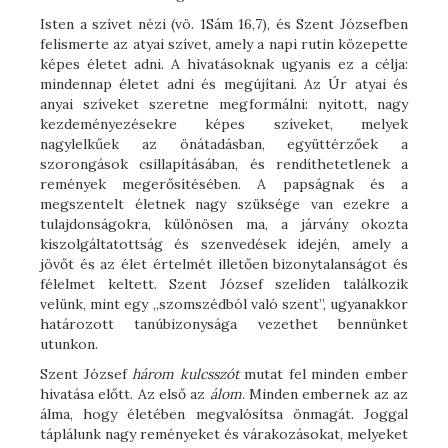
Isten a szívet nézi (vö. 1Sám 16,7), és Szent Józsefben
felismerte az atyai szívet, amely a napi rutin közepette
képes életet adni. A hivatásoknak ugyanis ez a célja:
mindennap életet adni és megújítani. Az Úr atyai és
anyai szíveket szeretne megformálni: nyitott, nagy
kezdeményezésekre képes szíveket, melyek
nagylelkűek az önátadásban, együttérzőek a
szorongások csillapításában, és rendíthetetlenek a
remények megerősítésében. A papságnak és a
megszentelt életnek nagy szüksége van ezekre a
tulajdonságokra, különösen ma, a járvány okozta
kiszolgáltatottság és szenvedések idején, amely a
jövőt és az élet értelmét illetően bizonytalanságot és
félelmet keltett. Szent József szelíden találkozik
velünk, mint egy „szomszédból való szent”, ugyanakkor
határozott tanúbizonysága vezethet bennünket
utunkon.
Szent József
három kulcsszót
mutat fel minden ember
hivatása előtt. Az első az
álom
. Minden embernek az az
álma, hogy életében megvalósítsa önmagát. Joggal
táplálunk nagy reményeket és várakozásokat, melyeket