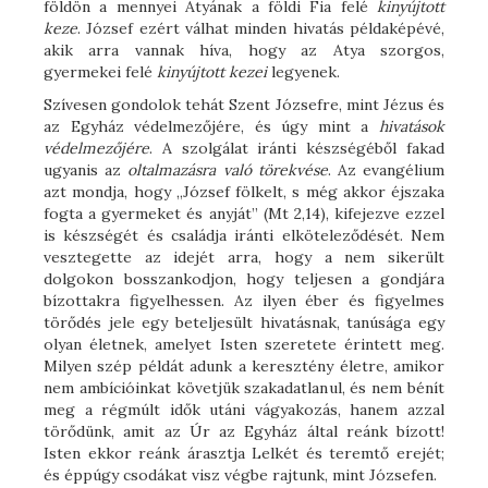
földön a mennyei Atyának a földi Fia felé
kinyújtott
keze
. József ezért válhat minden hivatás példaképévé,
akik arra vannak híva, hogy az Atya szorgos,
gyermekei felé
kinyújtott kezei
legyenek.
Szívesen gondolok tehát Szent Józsefre, mint Jézus és
az Egyház védelmezőjére, és úgy mint a
hivatások
védelmezőjére
. A szolgálat iránti készségéből fakad
ugyanis az
oltalmazásra való törekvése
. Az evangélium
azt mondja, hogy „József fölkelt, s még akkor éjszaka
fogta a gyermeket és anyját” (Mt 2,14), kifejezve ezzel
is készségét és családja iránti elköteleződését. Nem
vesztegette az idejét arra, hogy a nem sikerült
dolgokon bosszankodjon, hogy teljesen a gondjára
bízottakra figyelhessen. Az ilyen éber és figyelmes
törődés jele egy beteljesült hivatásnak, tanúsága egy
olyan életnek, amelyet Isten szeretete érintett meg.
Milyen szép példát adunk a keresztény életre, amikor
nem ambícióinkat követjük szakadatlanul, és nem bénít
meg a régmúlt idők utáni vágyakozás, hanem azzal
törődünk, amit az Úr az Egyház által reánk bízott!
Isten ekkor reánk árasztja Lelkét és teremtő erejét;
és éppúgy csodákat visz végbe rajtunk, mint Józsefen.