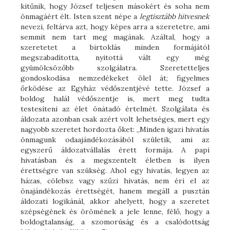
kitűnik, hogy József teljesen másokért és soha nem
önmagáért élt. Isten szent népe a
legtisztább hitvesnek
nevezi, feltárva azt, hogy képes arra a szeretetre, ami
semmit nem tart meg magának. Azáltal, hogy a
szeretetet a birtoklás minden formájától
megszabadította, nyitottá vált egy még
gyümölcsözőbb szolgálatra. Szeretetteljes
gondoskodása nemzedékeket ölel át; figyelmes
őrködése az Egyház védőszentjévé tette. József a
boldog halál védőszentje is, mert meg tudta
testesíteni az élet önátadó értelmét. Szolgálata és
áldozata azonban csak azért volt lehetséges, mert egy
nagyobb szeretet hordozta őket: „Minden igazi hivatás
önmagunk odaajándékozásából születik, ami az
egyszerű áldozatvállalás érett formája. A papi
hivatásban és a megszentelt életben is ilyen
érettségre van szükség. Ahol egy hivatás, legyen az
házas, cölebsz vagy szűzi hivatás, nem éri el az
önajándékozás érettségét, hanem megáll a pusztán
áldozati logikánál, akkor ahelyett, hogy a szeretet
szépségének és örömének a jele lenne, félő, hogy a
boldogtalanság, a szomorúság és a csalódottság