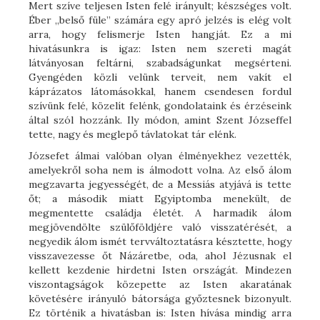
Mert szíve teljesen Isten felé irányult; készséges volt.
Éber „belső füle” számára egy apró jelzés is elég volt
arra, hogy felismerje Isten hangját. Ez a mi
hivatásunkra is igaz: Isten nem szereti magát
látványosan feltárni, szabadságunkat megsérteni.
Gyengéden közli velünk terveit, nem vakít el
káprázatos látomásokkal, hanem csendesen fordul
szívünk felé, közelít felénk, gondolataink és érzéseink
által szól hozzánk. Ily módon, amint Szent Józseffel
tette, nagy és meglepő távlatokat tár elénk.
Józsefet álmai valóban olyan élményekhez vezették,
amelyekről soha nem is álmodott volna. Az első álom
megzavarta jegyességét, de a Messiás atyjává is tette
őt; a második miatt Egyiptomba menekült, de
megmentette családja életét. A harmadik álom
megjövendölte szülőföldjére való visszatérését, a
negyedik álom ismét tervváltoztatásra késztette, hogy
visszavezesse őt Názáretbe, oda, ahol Jézusnak el
kellett kezdenie hirdetni Isten országát. Mindezen
viszontagságok közepette az Isten akaratának
követésére irányuló bátorsága győztesnek bizonyult.
Ez történik a hivatásban is: Isten hívása mindig arra