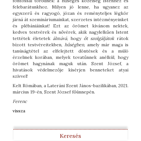
fontossal törődnek: a hűséges közelség Istenhez és
felebarátunkhoz. Milyen jó lenne, ha ugyanez az
egyszerű és ragyogó, józan és reményteljes légkör
járná át szemináriumainkat, szerzetes intézményeinket
és plébániáinkat! Ezt az örömet kívánom nektek,
kedves testvérek és nővérek, akik nagylelkűen Istent
tettétek életetek
álmává
, hogy
őt szolgáljátok
rátok
bízott testvéreitekben,
hűségben
, amely már maga is
tanúságtétel az elfelejtett döntések és a múló
érzelmek korában, melyek tovatűnnek anélkül, hogy
örömet hagynának maguk után. Szent József, a
hivatások védelmezője kísérjen benneteket atyai
szívvel!
Kelt Rómában, a Lateráni Szent János-bazilikában, 2021.
március 19-én, Szent József főünnepén.
Ferenc
vissza
Keresés