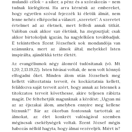
mulandó célok – a siker, a pénz és a szórakozás – nem
tudnak kielégíteni. Ha arra kérnénk az embereket,
hogy egyetlen szóval fejezzék ki életük álmát, nem
lenne nehéz elképzelni a választ: „szeretet”. A szeretet
értelmet ad az életnek, mert felfedi annak titkát.
Valóban csak akkor
van
életünk, ha
megosztjuk
; csak
akkor birtokoljuk igazán, ha nagylelkűen továbbadjuk.
E tekintetben Szent Józsefnek sok mondandója van
számunkra, mert az álmok által, melyekkel Isten
inspirálta, ajándékká tette életét.
Az evangéliumok négy álomról tudósítanak (vö. Mt
1,20; 2,13.19.22). Isten hívásai voltak, de nem volt könnyű
elfogadni őket. Minden álom után Józsefnek meg
kellett változtatnia terveit, és kockáztatnia kellett,
feláldozva saját terveit azért, hogy annak az Istennek a
titokzatos terveit követhesse, akire teljesen rábízta
magát. De feltehetjük magunknak a kérdést: „Ugyan mi
az az éjszakai álom, amelyben ennyire meg kellene
bíznunk?” Bár az ókorban fontosnak tartottak az
álmokat, az élet konkrét valóságával szemben
mégiscsak csekélységek voltak. Szent József mégis
habozás nélkül hagyta, hogy álmai vezéreljék. Miért is?