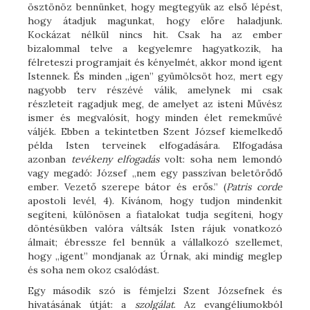
ösztönöz bennünket, hogy megtegyük az első lépést,
hogy átadjuk magunkat, hogy előre haladjunk.
Kockázat nélkül nincs hit. Csak ha az ember
bizalommal telve a kegyelemre hagyatkozik, ha
félreteszi programjait és kényelmét, akkor mond igent
Istennek. És minden „igen” gyümölcsöt hoz, mert egy
nagyobb terv részévé válik, amelynek mi csak
részleteit ragadjuk meg, de amelyet az isteni Művész
ismer és megvalósít, hogy minden élet remekművé
váljék. Ebben a tekintetben Szent József kiemelkedő
példa Isten terveinek elfogadására. Elfogadása
azonban
tevékeny
elfogadás
volt: soha nem lemondó
vagy megadó: József „nem egy passzívan beletörődő
ember. Vezető szerepe bátor és erős.” (
Patris corde
apostoli levél, 4). Kívánom, hogy tudjon mindenkit
segíteni, különösen a fiatalokat tudja segíteni, hogy
döntésükben valóra váltsák Isten rájuk vonatkozó
álmait; ébressze fel bennük a vállalkozó szellemet,
hogy „igent” mondjanak az Úrnak, aki mindig meglep
és soha nem okoz csalódást.
Egy második szó is fémjelzi Szent Józsefnek és
hivatásának útját: a
szolgálat
. Az evangéliumokból