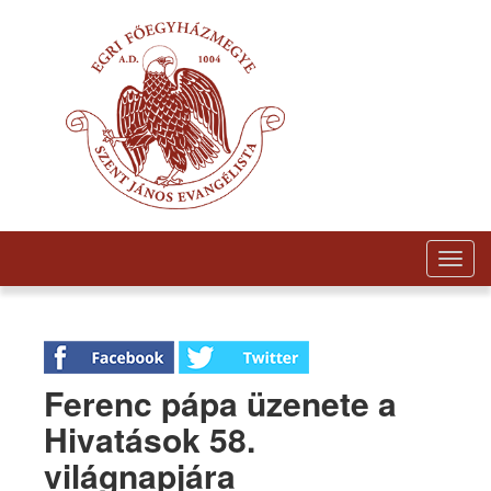
Togg
navig
Ferenc pápa üzenete a
Hivatások 58.
világnapjára