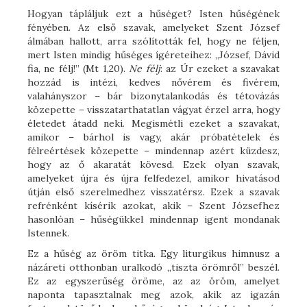
Hogyan tápláljuk ezt a hűséget? Isten hűségének
fényében. Az első szavak, amelyeket Szent József
álmában hallott, arra szólították fel, hogy ne féljen,
mert Isten mindig hűséges ígéreteihez: „József, Dávid
fia, ne félj!” (Mt 1,20).
Ne félj
: az Úr ezeket a szavakat
hozzád is intézi, kedves nővérem és fivérem,
valahányszor – bár bizonytalankodás és tétovázás
közepette – visszatarthatatlan vágyat érzel arra, hogy
életedet átadd neki. Megismétli ezeket a szavakat,
amikor – bárhol is vagy, akár próbatételek és
félreértések közepette – mindennap azért küzdesz,
hogy az ő akaratát kövesd. Ezek olyan szavak,
amelyeket újra és újra felfedezel, amikor hivatásod
útján első szerelmedhez visszatérsz. Ezek a szavak
refrénként kísérik azokat, akik – Szent Józsefhez
hasonlóan – hűségükkel mindennap igent mondanak
Istennek.
Ez a hűség az öröm titka. Egy liturgikus himnusz a
názáreti otthonban uralkodó „tiszta örömről” beszél.
Ez az egyszerűség öröme, az az öröm, amelyet
naponta tapasztalnak meg azok, akik az igazán