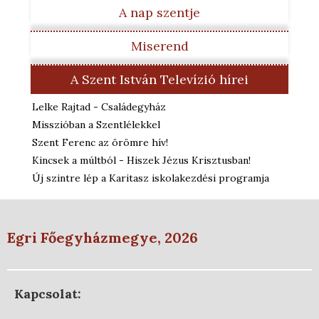
A nap szentje
Miserend
A Szent István Televízió hírei
Lelke Rajtad - Családegyház
Misszióban a Szentlélekkel
Szent Ferenc az örömre hív!
Kincsek a múltból - Hiszek Jézus Krisztusban!
Új szintre lép a Karitasz iskolakezdési programja
Egri Főegyházmegye, 2026
Kapcsolat: