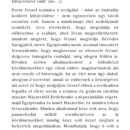
kifejezésévé válik” (uo., 7.).
Szent József számára a szolgálat – mint az önátadás
konkrét kifejeződése – nem egyszerűen egy távoli
eszmény volt, hanem a mindennapi élet szabályának
számított. Arra törekedett, hogy megtalálja és
előkészítse a szállást, ahol Jézus megszülethetett;
mindent megtett, hogy Jézust megvédje Heródes
haragjától, sietve Egyiptomba ment; azonnal visszatért
Jeruzsálembe, hogy megkeresse az elveszett Jézust;
dolgozva támogatta családját, még idegen földön is.
Röviden szólva alkalmazkodott a különböző
körülményekhez egy olyan ember magatartásával, aki
nem veszíti el bátorságát, ha az élet nem úgy alakul,
ahogyan ő szeretné, annak az embernek a
készségével
,
aki azért
él
, hogy
szolgáljon
. József ebben a szellemben
fogadta el élete során a számos és gyakran váratlan
utazást: Názáretből Betlehembe a népszámlálás végett,
majd Egyiptomba és ismét Názáretbe, és minden évben
Jeruzsálembe. Minden alkalommal kész volt arra, hogy
panaszkodás nélkül szembenézzen az új
körülményekkel, mindig kész volt
kezet nyújtani
a
helyzetek megoldásában. Mondhatjuk, hogy ő volt a