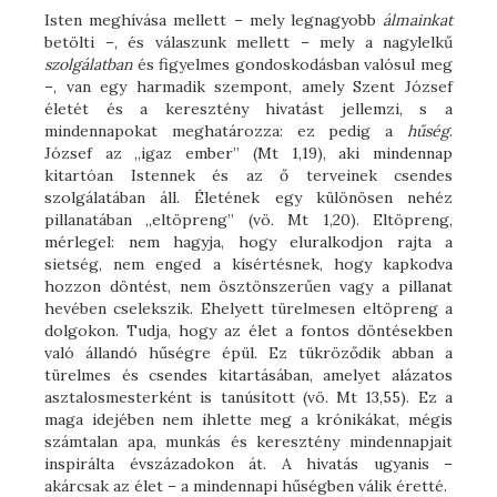
Isten meghívása mellett – mely legnagyobb
álmainkat
betölti –, és válaszunk mellett – mely a nagylelkű
szolgálatban
és figyelmes gondoskodásban valósul meg
–, van egy harmadik szempont, amely Szent József
életét és a keresztény hivatást jellemzi, s a
mindennapokat meghatározza: ez pedig a
hűség
.
József az „igaz ember” (Mt 1,19), aki mindennap
kitartóan Istennek és az ő terveinek csendes
szolgálatában áll. Életének egy különösen nehéz
pillanatában „eltöpreng” (vö. Mt 1,20). Eltöpreng,
mérlegel: nem hagyja, hogy eluralkodjon rajta a
sietség, nem enged a kísértésnek, hogy kapkodva
hozzon döntést, nem ösztönszerűen vagy a pillanat
hevében cselekszik. Ehelyett türelmesen eltöpreng a
dolgokon. Tudja, hogy az élet a fontos döntésekben
való állandó hűségre épül. Ez tükröződik abban a
türelmes és csendes kitartásában, amelyet alázatos
asztalosmesterként is tanúsított (vö. Mt 13,55). Ez a
maga idejében nem ihlette meg a krónikákat, mégis
számtalan apa, munkás és keresztény mindennapjait
inspirálta évszázadokon át. A hivatás ugyanis –
akárcsak az élet – a mindennapi hűségben válik éretté.