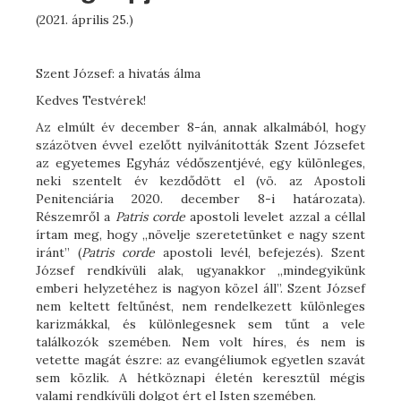
(2021. április 25.)
Szent József: a hivatás álma
Kedves Testvérek!
Az elmúlt év december 8-án, annak alkalmából, hogy
százötven évvel ezelőtt nyilvánították Szent Józsefet
az egyetemes Egyház védőszentjévé, egy különleges,
neki szentelt év kezdődött el (vö. az Apostoli
Penitenciária 2020. december 8-i határozata).
Részemről a
Patris corde
apostoli levelet azzal a céllal
írtam meg, hogy „növelje szeretetünket e nagy szent
iránt” (
Patris corde
apostoli levél, befejezés). Szent
József rendkívüli alak, ugyanakkor „mindegyikünk
emberi helyzetéhez is nagyon közel áll”. Szent József
nem keltett feltűnést, nem rendelkezett különleges
karizmákkal, és különlegesnek sem tűnt a vele
találkozók szemében. Nem volt híres, és nem is
vetette magát észre: az evangéliumok egyetlen szavát
sem közlik. A hétköznapi életén keresztül mégis
valami rendkívüli dolgot ért el Isten szemében.