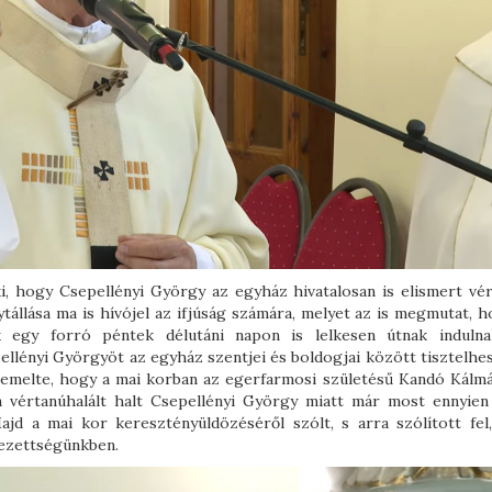
, hogy Csepellényi György az egyház hivatalosan is elismert vér
tállása ma is hívójel az ifjúság számára, melyet az is megmutat, 
ok egy forró péntek délutáni napon is lelkesen útnak induln
llényi Györgyöt az egyház szentjei és boldogjai között tisztelhes
iemelte, hogy a mai korban az egerfarmosi születésű Kandó Kálm
n vértanúhalált halt Csepellényi György miatt már most ennyien
ajd a mai kor keresztényüldözéséről szólt, s arra szólított fel
lezettségünkben.