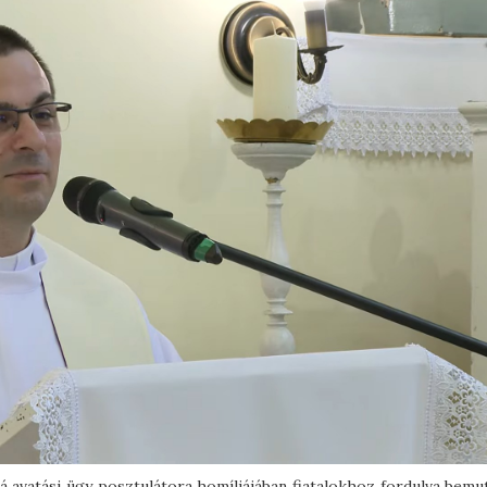
 avatási ügy posztulátora homíliájában fiatalokhoz fordulva bemut