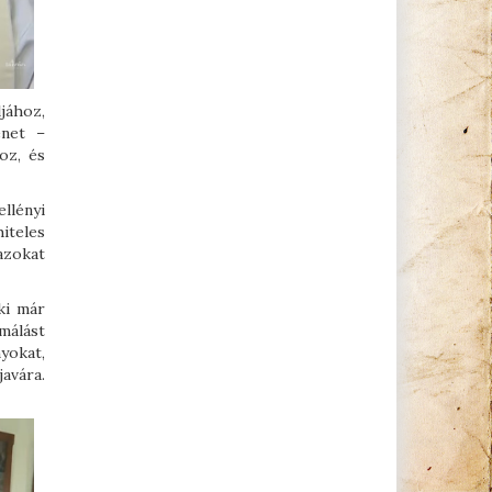
jához,
enet –
oz, és
llényi
iteles
 azokat
ki már
rmálást
yokat,
avára.