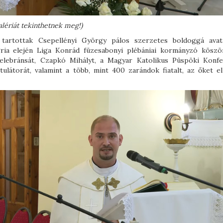
alériát tekinthetnek meg!)
t tartottak Csepellényi György pálos szerzetes boldoggá avat
ria elején Liga Konrád füzesabonyi plébániai kormányzó köszö
elebránsát, Czapkó Mihályt, a Magyar Katolikus Püspöki Konfe
tulátorát, valamint a több, mint 400 zarándok fiatalt, az őket el