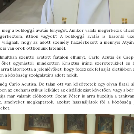
a meg a boldoggá avatás lényegét. Amikor valaki megérkezik úticél
egérkeztem, itthon vagyok”. A boldoggá avatás is hasonló üz
a világnak, hogy az adott személy hazaérkezett a mennyei Atyáh
 is van örök otthonunk Istennél.
últban szentté avatott fiatalon elhunyt, Carlo Acutis és Csepe
 őket egymástól, mindketten Krisztus iránti szeretetükkel és h
 arra bátorította a jelenlévőket, hogy fedezzék fel saját életükben
ten a közösség szolgálatára adott nekik.
 Carlo Acutisa. De talán ott van közöttetek egy olyan fiatal, a
kiben az eucharisztikus lelkület az elsőáldozást követően, vagy a bé
ája már valamit előhozott. Szent Péter is arra buzdítja a tanítván
t, amelyeket megkaptatok, azokat használjátok föl a közösség j
teket.