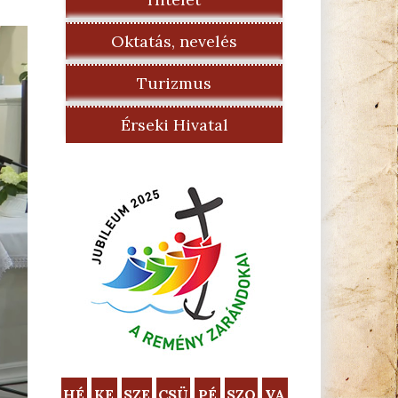
Oktatás, nevelés
Turizmus
Érseki Hivatal
HÉ
KE
SZE
CSÜ
PÉ
SZO
VA