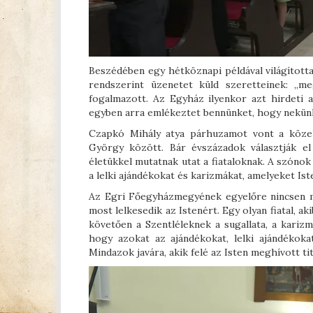
Beszédében egy hétköznapi példával világított
rendszerint üzenetet küld szeretteinek: „m
fogalmazott. Az Egyház ilyenkor azt hirdeti 
egyben arra emlékeztet bennünket, hogy nekünk
Czapkó Mihály atya párhuzamot vont a közelm
György között. Bár évszázadok választják el
életükkel mutatnak utat a fiataloknak. A szónok
a lelki ajándékokat és karizmákat, amelyeket Is
Az Egri Főegyházmegyének egyelőre nincsen még
most lelkesedik az Istenért. Egy olyan fiatal, a
követően a Szentléleknek a sugallata, a karizm
hogy azokat az ajándékokat, lelki ajándékoka
Mindazok javára, akik felé az Isten meghívott ti