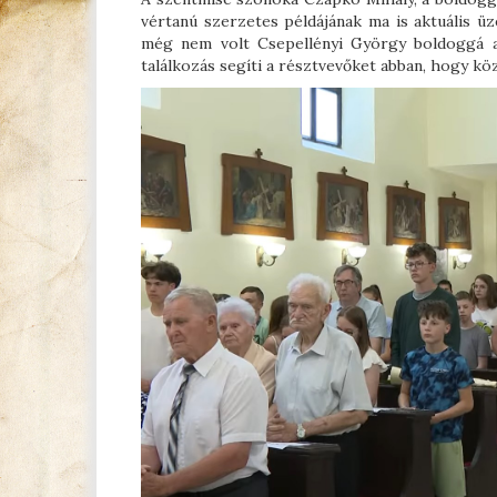
vértanú szerzetes példájának ma is aktuális ü
még nem volt Csepellényi György boldoggá av
találkozás segíti a résztvevőket abban, hogy köz