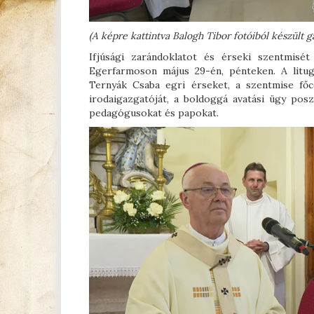
(A képre kattintva Balogh Tibor fotóiból készült g
Ifjúsági zarándoklatot és érseki szentmisé
Egerfarmoson május 29-én, pénteken. A litug
Ternyák Csaba egri érseket, a szentmise főc
irodaigazgatóját, a boldoggá avatási ügy posz
pedagógusokat és papokat.