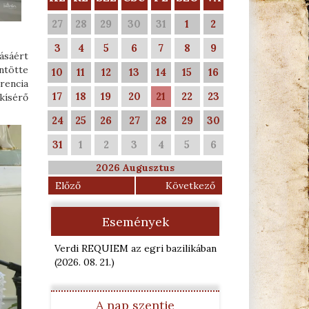
27
28
29
30
31
1
2
3
4
5
6
7
8
9
ásáért
ntötte
10
11
12
13
14
15
16
rencia
17
18
19
20
21
22
23
kísérő
24
25
26
27
28
29
30
31
1
2
3
4
5
6
2026 Augusztus
Előző
Következő
Események
Verdi REQUIEM az egri bazilikában
(2026. 08. 21.
)
A nap szentje