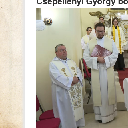
Csepellényi György bo