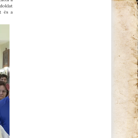
doklat
t és a