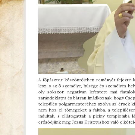
A főpásztor köszöntőjében reményét fejezte ki
lesz, s az ő személye, hűsége és személyes hely
oly sokszor negatívan lefestett mai fiatal
zarándoklatra és bátran imádkoznak, hogy Csepe
település polgármesteréhez szólva az érsek k
nem hoz el tömegeket a faluba, a települése
indultak, s ellátogattak a piciny templomba M
erősödjünk meg Jézus Krisztushoz való elköte