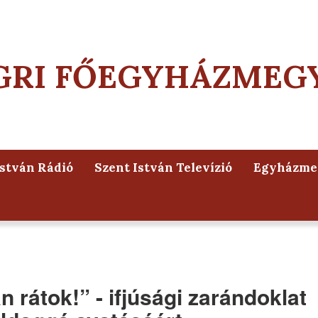
GRI FŐEGYHÁZMEG
István Rádió
Szent István Televízió
Egyházmeg
 rátok!” - ifjúsági zarándoklat