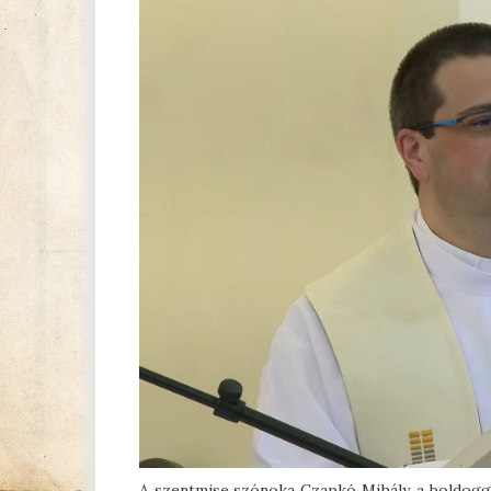
A szentmise szónoka Czapkó Mihály, a boldoggá