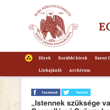
E
Hírek
Korábbi hírek
Szent 
Linkajánló
Archívum
„Istennek szüksége van