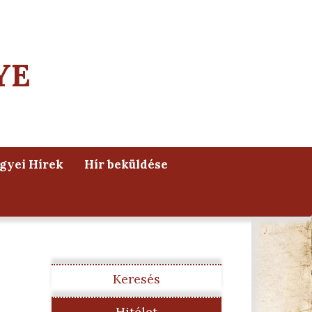
YE
yei Hírek
Hír beküldése
Keresés
Hitélet