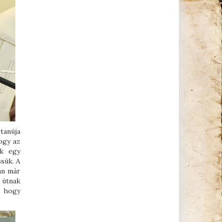
tanúja
hogy az
ak egy
sük. A
án már
 útnak
, hogy