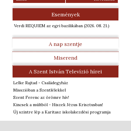
Események
Verdi REQUIEM az egri bazilikában
(2026. 08. 21.
)
A nap szentje
Miserend
A Szent István Televízió hírei
Lelke Rajtad - Családegyház
Misszióban a Szentlélekkel
Szent Ferenc az örömre hív!
Kincsek a múltból - Hiszek Jézus Krisztusban!
Új szintre lép a Karitasz iskolakezdési programja