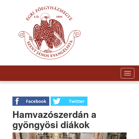
Togg
navig
Hamvazószerdán a
gyöngyösi diákok