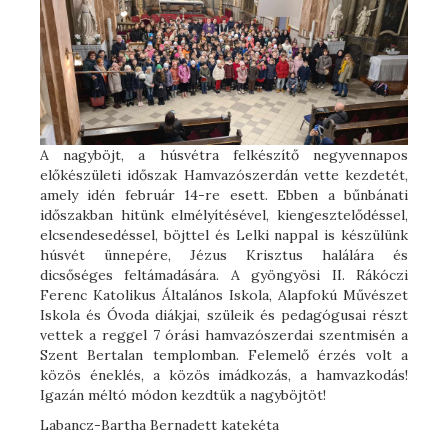
A nagyböjt, a húsvétra felkészítő negyvennapos
előkészületi időszak Hamvazószerdán vette kezdetét,
amely idén február 14-re esett. Ebben a bűnbánati
időszakban hitünk elmélyítésével, kiengesztelődéssel,
elcsendesedéssel, böjttel és Lelki nappal is készülünk
húsvét ünnepére, Jézus Krisztus halálára és
dicsőséges feltámadására. A gyöngyösi II. Rákóczi
Ferenc Katolikus Általános Iskola, Alapfokú Művészet
Iskola és Óvoda diákjai, szüleik és pedagógusai részt
vettek a reggel 7 órási hamvazószerdai szentmisén a
Szent Bertalan templomban. Felemelő érzés volt a
közös éneklés, a közös imádkozás, a hamvazkodás!
Igazán méltó módon kezdtük a nagyböjtöt!
Labancz-Bartha Bernadett katekéta