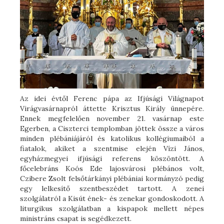
Az idei évtől Ferenc pápa az Ifjúsági Világnapot
Virágvasárnapról áttette Krisztus Király ünnepére.
Ennek megfelelően november 21. vasárnap este
Egerben, a Ciszterci templomban jöttek össze a város
minden plébániájáról és katolikus kollégiumaiból a
fiatalok, akiket a szentmise elején Vízi János,
egyházmegyei ifjúsági referens köszöntött. A
főcelebráns Koós Ede lajosvárosi plébános volt,
Czibere Zsolt felsőtárkányi plébániai kormányzó pedig
egy lelkesítő szentbeszédet tartott. A zenei
szolgálatról a Kisút ének- és zenekar gondoskodott. A
liturgikus szolgálatban a kispapok mellett népes
ministráns csapat is segédkezett.