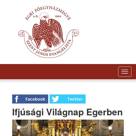
Togg
navig
Ifjúsági Világnap Egerben