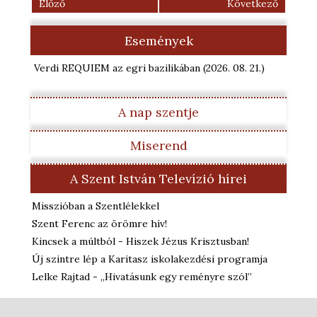
Előző
Következő
Események
Verdi REQUIEM az egri bazilikában
(2026. 08. 21.
)
A nap szentje
Miserend
A Szent István Televízió hírei
Misszióban a Szentlélekkel
Szent Ferenc az örömre hív!
Kincsek a múltból - Hiszek Jézus Krisztusban!
Új szintre lép a Karitasz iskolakezdési programja
Lelke Rajtad - „Hivatásunk egy reményre szól”