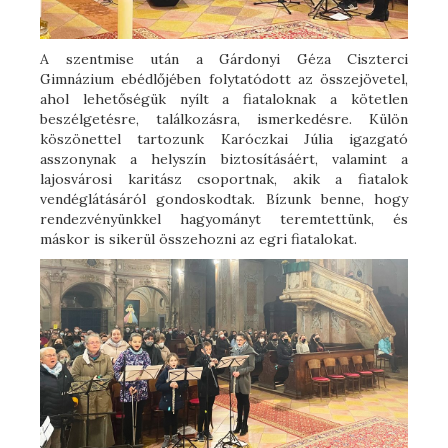
A szentmise után a Gárdonyi Géza Ciszterci
Gimnázium ebédlőjében folytatódott az összejövetel,
ahol lehetőségük nyílt a fiataloknak a kötetlen
beszélgetésre, találkozásra, ismerkedésre. Külön
köszönettel tartozunk Karóczkai Júlia igazgató
asszonynak a helyszín biztosításáért, valamint a
lajosvárosi karitász csoportnak, akik a fiatalok
vendéglátásáról gondoskodtak. Bízunk benne, hogy
rendezvényünkkel hagyományt teremtettünk, és
máskor is sikerül összehozni az egri fiatalokat.