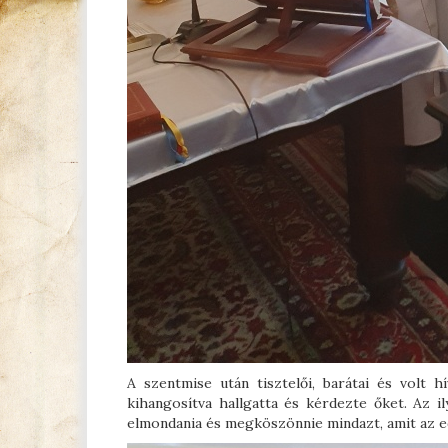
A szentmise után tisztelői, barátai és volt h
kihangosítva hallgatta és kérdezte őket. Az 
elmondania és megköszönnie mindazt, amit az ed