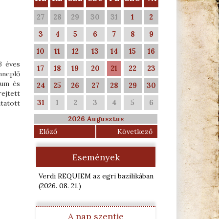
27
28
29
30
31
1
2
3
4
5
6
7
8
9
10
11
12
13
14
15
16
3 éves
17
18
19
20
21
22
23
nneplő
eum és
24
25
26
27
28
29
30
ejtett
31
1
2
3
4
5
6
tatott
2026 Augusztus
Előző
Következő
Események
Verdi REQUIEM az egri bazilikában
(2026. 08. 21.
)
A nap szentje