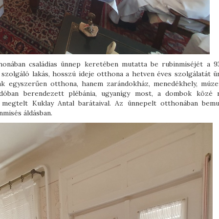
honában családias ünnep keretében mutatta be rubinmiséjét a 9
 szolgáló lakás, hosszú ideje otthona a hetven éves szolgálatát ü
ak egyszerűen otthona, hanem zarándokház, menedékhely, múz
óban berendezett plébánia, ugyanígy most, a dombok közé r
s megtelt Kuklay Antal barátaival. Az ünnepelt otthonában bemu
nmisés áldásban.