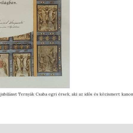
jubilánst Ternyák Csaba egri érsek, aki az idős és közismert kano