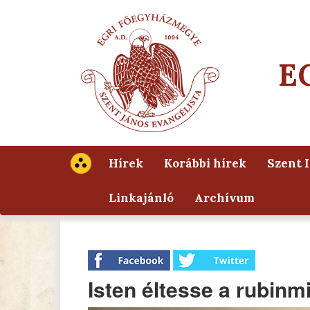
E
Hírek
Korábbi hírek
Szent 
Linkajánló
Archívum
Isten éltesse a rubinm