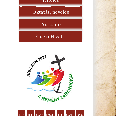
Oktatás, nevelés
Turizmus
Érseki Hivatal
HÉ
KE
SZE
CSÜ
PÉ
SZO
VA