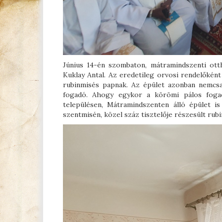
Június 14-én szombaton, mátramindszenti ott
Kuklay Antal. Az eredetileg orvosi rendelőként
rubinmisés papnak. Az épület azonban nemcs
fogadó. Ahogy egykor a körömi pálos fogad
településen, Mátramindszenten álló épület i
szentmisén, közel száz tisztelője részesült rubi