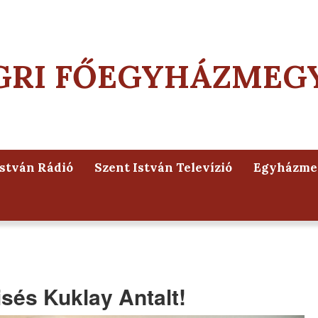
GRI FŐEGYHÁZMEG
István Rádió
Szent István Televízió
Egyházmeg
isés Kuklay Antalt!