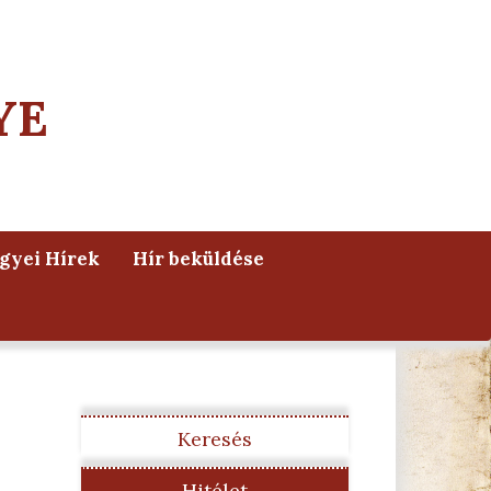
YE
yei Hírek
Hír beküldése
Keresés
Hitélet