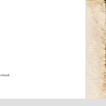
noknak