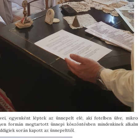
ívei, egyenként léptek az ünnepelt elé, aki fotelben ülve, mikro
ilyen formán megtartott ünnepi köszöntésben mindenkinek alkalm
digiek során kapott az ünnepelttől.