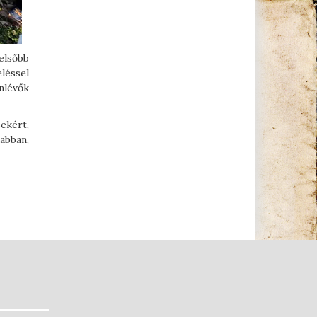
elsőbb
léssel
nlévők
ekért,
abban,