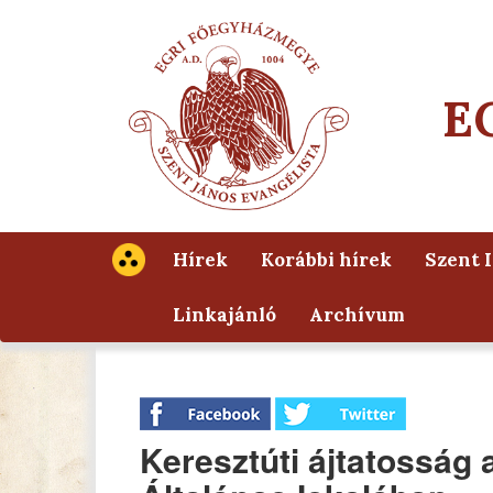
E
Hírek
Korábbi hírek
Szent 
Linkajánló
Archívum
Keresztúti ájtatosság 