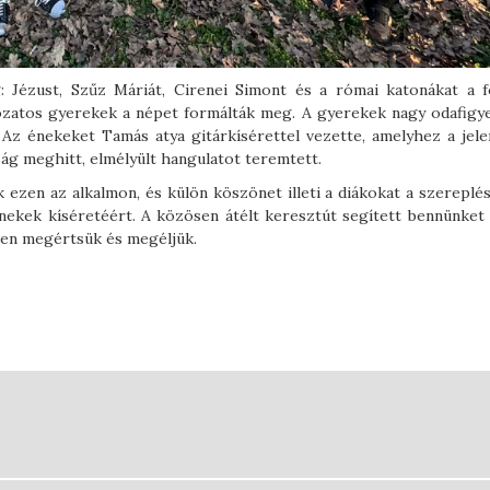
: Jézust, Szűz Máriát, Cirenei Simont és a római katonákat a f
gozatos gyerekek a népet formálták meg. A gyerekek nagy odafigye
 Az énekeket Tamás atya gitárkísérettel vezette, amelyhez a jele
ág meghitt, elmélyült hangulatot teremtett.
 ezen az alkalmon, és külön köszönet illeti a diákokat a szereplés
énekek kíséretéért. A közösen átélt keresztút segített bennünket 
ben megértsük és megéljük.