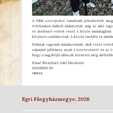
A főbb szerepeket tanulóink jelenítették meg
évfolyamos diákok alakították, míg az alsó ta
és átéléssel vettek részt a közös imádságban.
közösen csatlakoztak. A közös éneklés és imáds
Hálásak vagyunk mindazoknak, akik részt vettek
valamint plébános atyát a szervezésért és az 
hogy a nagyböjti időszak üzenetét még mélyeb
Kisné Menyhárt Adél hitoktató
beküldött hír
vissza
Egri Főegyházmegye, 2026