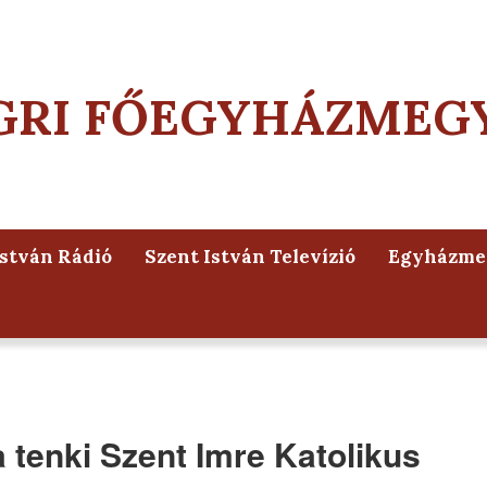
GRI FŐEGYHÁZMEG
István Rádió
Szent István Televízió
Egyházmeg
a tenki Szent Imre Katolikus