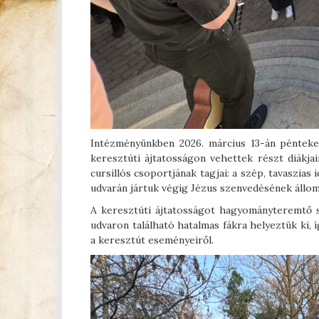
Intézményünkben 2026. március 13-án pénteke
keresztúti ájtatosságon vehettek részt diákjai
cursillós csoportjának tagjai: a szép, tavaszia
udvarán jártuk végig Jézus szenvedésének állom
A keresztúti ájtatosságot hagyományteremtő 
udvaron található hatalmas fákra helyeztük ki
a keresztút eseményeiről.