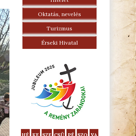
Oktatás, nevelés
Turizmus
Érseki Hivatal
HÉ
KE
SZE
CSÜ
PÉ
SZO
VA