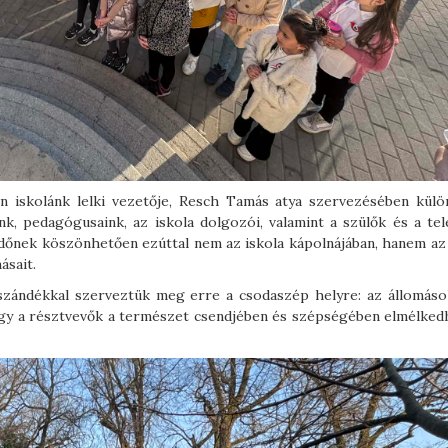
n iskolánk lelki vezetője, Resch Tamás atya szervezésében külö
nk, pedagógusaink, az iskola dolgozói, valamint a szülők és a tel
s időnek köszönhetően ezúttal nem az iskola kápolnájában, hanem az
ásait.
szándékkal szerveztük meg erre a csodaszép helyre: az állomáso
, így a résztvevők a természet csendjében és szépségében elmélked