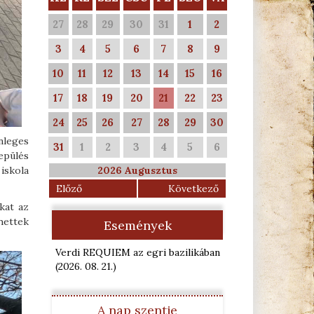
27
28
29
30
31
1
2
3
4
5
6
7
8
9
10
11
12
13
14
15
16
17
18
19
20
21
22
23
24
25
26
27
28
29
30
nleges
31
1
2
3
4
5
6
epülés
 iskola
2026 Augusztus
Előző
Következő
kat az
hettek
Események
Verdi REQUIEM az egri bazilikában
(2026. 08. 21.
)
A nap szentje