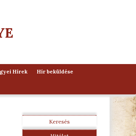
YE
yei Hírek
Hír beküldése
Keresés
Hitélet