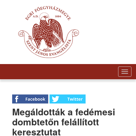
Togg
navig
Megáldották a fedémesi
dombtetőn felállított
keresztutat