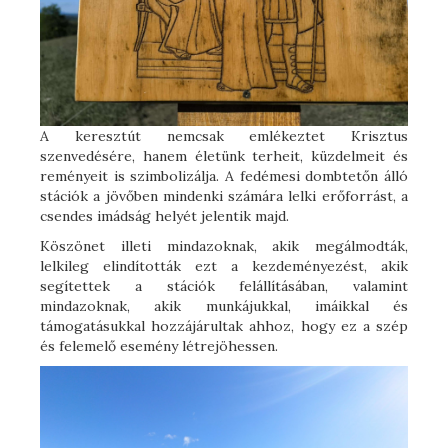
A keresztút nemcsak emlékeztet Krisztus
szenvedésére, hanem életünk terheit, küzdelmeit és
reményeit is szimbolizálja. A fedémesi dombtetőn álló
stációk a jövőben mindenki számára lelki erőforrást, a
csendes imádság helyét jelentik majd.
Köszönet illeti mindazoknak, akik megálmodták,
lelkileg elindították ezt a kezdeményezést, akik
segítettek a stációk felállításában, valamint
mindazoknak, akik munkájukkal, imáikkal és
támogatásukkal hozzájárultak ahhoz, hogy ez a szép
és felemelő esemény létrejöhessen.