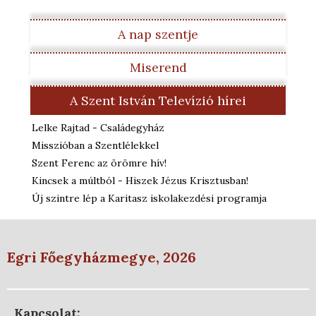
A nap szentje
Miserend
A Szent István Televízió hírei
Lelke Rajtad - Családegyház
Misszióban a Szentlélekkel
Szent Ferenc az örömre hív!
Kincsek a múltból - Hiszek Jézus Krisztusban!
Új szintre lép a Karitasz iskolakezdési programja
Egri Főegyházmegye, 2026
Kapcsolat: