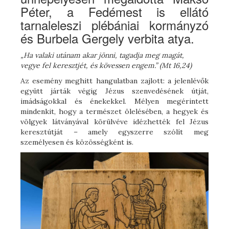
Péter, a Fedémest is ellátó
tarnaleleszi plébániai kormányzó
és Burbela Gergely verbita atya.
„Ha valaki utánam akar jönni, tagadja meg magát,
vegye fel keresztjét, és kövessen engem.” (Mt 16,24)
Az esemény meghitt hangulatban zajlott: a jelenlévők
együtt járták végig Jézus szenvedésének útját,
imádságokkal és énekekkel. Mélyen megérintett
mindenkit, hogy a természet ölelésében, a hegyek és
völgyek látványával körülvéve idézhették fel Jézus
keresztútját – amely egyszerre szólít meg
személyesen és közösségként is.