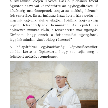
A szentmise elején Kovács László plébános Szent
Ágoston szavaival köszöntötte az egybegyűlteket. „E
közösség mai ünnepének tárgya az imádság házának
felszentelése. Ez az imádság háza, Isten háza pedig mi
magunk vagyunk, akik e világban épülünk, hogy a világ
végén felszenteljenek bennünket. Az épület, az
építkezés munkát kíván, a felszentelés már ujjongás.
Kívánom, hogy ennek a felszentelési ujjongásnak
legyünk mindannyian boldog részesei!”
A bélapátfalvai egyházközség képviselőtestületi
elnöke kérte a főpásztort, hogy szentelje meg a
felújított apátsági templomot.