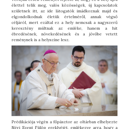
élettel telik meg, valós közösségek, új kapcsolatok
születnek itt, az ide látogatók imádkoznak majd és
elgondolkodnak életük értelméről, annak végső
céljáról, mert ezáltal ez a hely nemcsak a nagyszerű
keresztény múltnak az emléke, hanem a hit
ébredésének, növekedésének és a jövőbe vetett
reménynek is a helyszíne lesz.
Prédikációja végén a főpásztor az oltárban elhelyezte
Néri Szent Fülöp ereklyéjét, emlékezve arra, hogy a