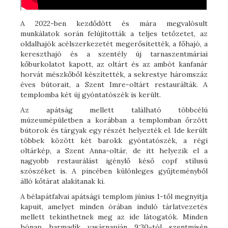
A 2022-ben kezdődött és mára megvalósult
munkálatok során felújították a teljes tetőzetet, az
oldalhajók acélszerkezetét megerősítették, a főhajó, a
kereszthajó és a szentély új tarnaszentmáriai
kőburkolatot kapott, az oltárt és az ambót kanfanár
horvát mészkőből készítették, a sekrestye háromszáz
éves bútorait, a Szent Imre-oltárt restaurálták. A
templomba két új gyóntatószék is került.
Az apátság mellett található többcélú
múzeumépületben a korábban a templomban őrzött
bútorok és tárgyak egy részét helyezték el. Ide került
többek között két barokk gyóntatószék, a régi
oltárkép, a Szent Anna-oltár, de itt helyezik el a
nagyobb restaurálást igénylő késő copf stílusú
szószéket is. A pincében különleges gyűjteményből
álló kőtárat alakítanak ki.
A bélapátfalvai apátsági templom június 1-től megnyitja
kapuit, amelyet minden órában induló tárlatvezetés
mellett tekinthetnek meg az ide látogatók. Minden
hónap harmadik vasárnapján 9:30-tól szentmisén