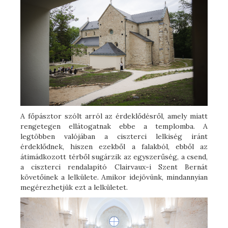
A főpásztor szólt arról az érdeklődésről, amely miatt
rengetegen ellátogatnak ebbe a templomba. A
legtöbben valójában a ciszterci lelkiség iránt
érdeklődnek, hiszen ezekből a falakból, ebből az
átimádkozott térből sugárzik az egyszerűség, a csend,
a ciszterci rendalapító Clairvaux-i Szent Bernát
követőinek a lelkülete. Amikor idejövünk, mindannyian
megérezhetjük ezt a lelkületet.