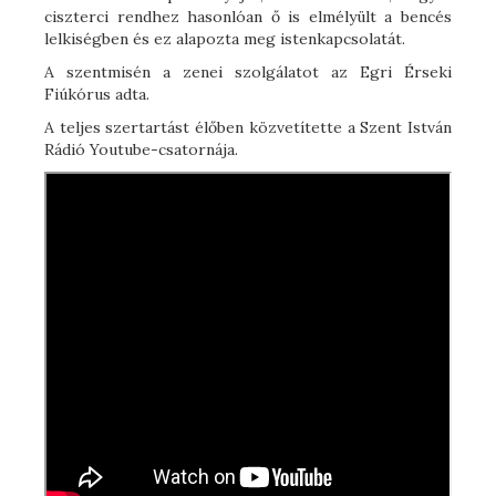
ciszterci rendhez hasonlóan ő is elmélyült a bencés
lelkiségben és ez alapozta meg istenkapcsolatát.
A szentmisén a zenei szolgálatot az Egri Érseki
Fiúkórus adta.
A teljes szertartást élőben közvetítette a Szent István
Rádió Youtube-csatornája.