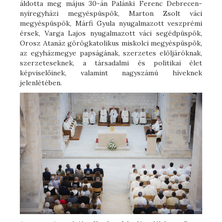
áldotta meg május 30-án Palánki Ferenc Debrecen-
nyíregyházi megyéspüspök, Marton Zsolt váci
megyéspüspök, Márfi Gyula nyugalmazott veszprémi
érsek, Varga Lajos nyugalmazott váci segédpüspök,
Orosz Atanáz görögkatolikus miskolci megyéspüspök,
az egyházmegye papságának, szerzetes elöljáróknak,
szerzeteseknek, a társadalmi és politikai élet
képviselőinek, valamint nagyszámú híveknek
jelenlétében.