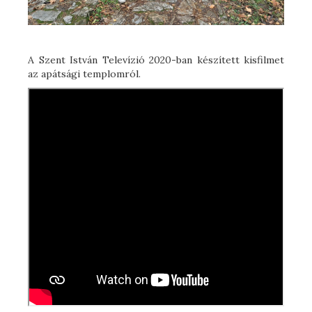
A Szent István Televízió 2020-ban készített kisfilmet
az apátsági templomról.