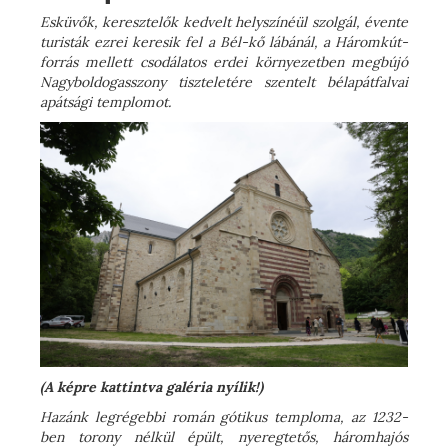
Esküvők, keresztelők kedvelt helyszínéül szolgál, évente
turisták ezrei keresik fel a Bél-kő lábánál, a Háromkút-
forrás mellett csodálatos erdei környezetben megbújó
Nagyboldogasszony tiszteletére szentelt bélapátfalvai
apátsági templomot.
(A képre kattintva galéria nyílik!)
Hazánk legrégebbi román gótikus temploma, az 1232-
ben torony nélkül épült, nyeregtetős, háromhajós