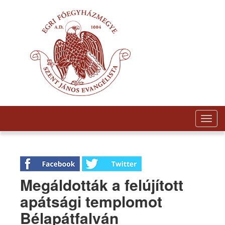
Togg
navig
Megáldották a felújított
apátsági templomot
Bélapátfalván