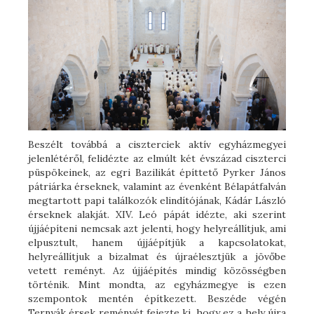
Beszélt továbbá a ciszterciek aktív egyházmegyei
jelenlétéről, felidézte az elmúlt két évszázad ciszterci
püspökeinek, az egri Bazilikát építtető Pyrker János
pátriárka érseknek, valamint az évenként Bélapátfalván
megtartott papi találkozók elindítójának, Kádár László
érseknek alakját. XIV. Leó pápát idézte, aki szerint
újjáépíteni nemcsak azt jelenti, hogy helyreállítjuk, ami
elpusztult, hanem újjáépítjük a kapcsolatokat,
helyreállítjuk a bizalmat és újraélesztjük a jövőbe
vetett reményt. Az újjáépítés mindig közösségben
történik. Mint mondta, az egyházmegye is ezen
szempontok mentén építkezett. Beszéde végén
Ternyák érsek reményét fejezte ki, hogy ez a hely újra