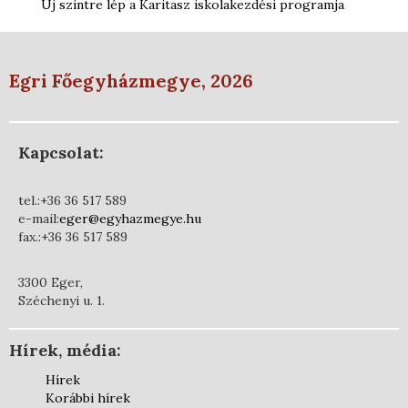
Új szintre lép a Karitasz iskolakezdési programja
Egri Főegyházmegye, 2026
Kapcsolat:
tel.:+36 36 517 589
e-mail:
eger@egyhazmegye.hu
fax.:+36 36 517 589
3300 Eger,
Széchenyi u. 1.
Hírek, média:
Hírek
Korábbi hírek