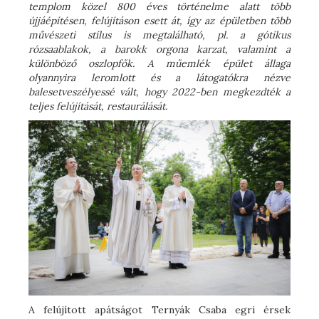
templom közel 800 éves történelme alatt több
újjáépítésen, felújításon esett át, így az épületben több
művészeti stílus is megtalálható, pl. a gótikus
rózsaablakok, a barokk orgona karzat, valamint a
különböző oszlopfők. A műemlék épület állaga
olyannyira leromlott és a látogatókra nézve
balesetveszélyessé vált, hogy 2022-ben megkezdték a
teljes felújítását, restaurálását.
A felújított apátságot Ternyák Csaba egri érsek