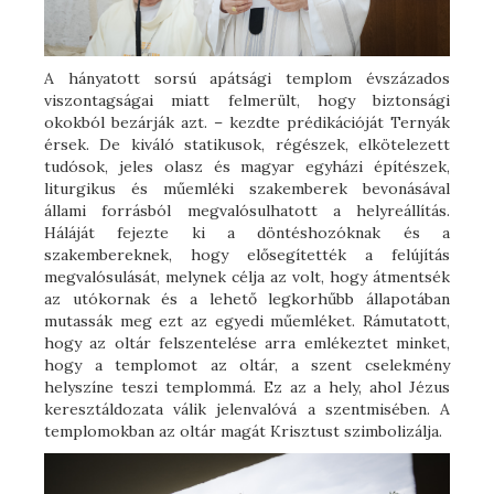
A hányatott sorsú apátsági templom évszázados
viszontagságai miatt felmerült, hogy biztonsági
okokból bezárják azt. – kezdte prédikációját Ternyák
érsek. De kiváló statikusok, régészek, elkötelezett
tudósok, jeles olasz és magyar egyházi építészek,
liturgikus és műemléki szakemberek bevonásával
állami forrásból megvalósulhatott a helyreállítás.
Háláját fejezte ki a döntéshozóknak és a
szakembereknek, hogy elősegítették a felújítás
megvalósulását, melynek célja az volt, hogy átmentsék
az utókornak és a lehető legkorhűbb állapotában
mutassák meg ezt az egyedi műemléket. Rámutatott,
hogy az oltár felszentelése arra emlékeztet minket,
hogy a templomot az oltár, a szent cselekmény
helyszíne teszi templommá. Ez az a hely, ahol Jézus
keresztáldozata válik jelenvalóvá a szentmisében. A
templomokban az oltár magát Krisztust szimbolizálja.