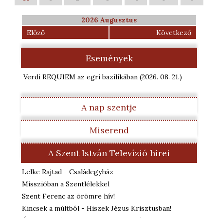
2026 Augusztus
Előző
Következő
Események
Verdi REQUIEM az egri bazilikában
(2026. 08. 21.
)
A nap szentje
Miserend
A Szent István Televízió hírei
Lelke Rajtad - Családegyház
Misszióban a Szentlélekkel
Szent Ferenc az örömre hív!
Kincsek a múltból - Hiszek Jézus Krisztusban!