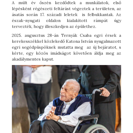
A múlt év őszén kezdődtek a munkálatok, első
lépésként régészeti feltárást végeztek a területen, az
ásatás során 17. századi leletek is felbukkantak. Az
észak-nyugati oldalon kialakított rámpát úgy
tervezték, hogy illeszkedjen az épülethez.
2025. augusztus 28-án Ternyák Csaba egri érsek a
kerekesszékkel közlekedő Katona István nyugalmazott
egri segédpüspöknek mutatta meg az új bejáratot, s
kérte, egy közös imádságot követően áldja meg az
akadálymentes kaput.