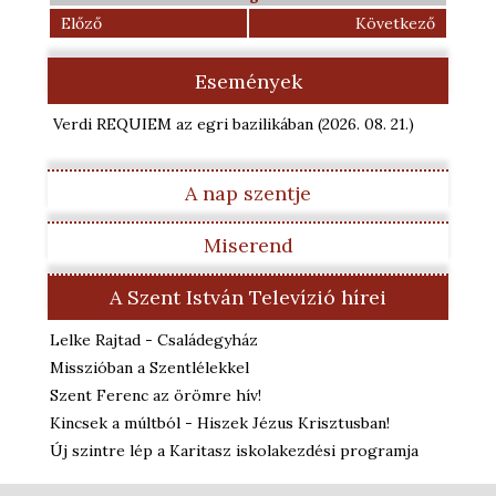
Előző
Következő
Események
Verdi REQUIEM az egri bazilikában
(2026. 08. 21.
)
A nap szentje
Miserend
A Szent István Televízió hírei
Lelke Rajtad - Családegyház
Misszióban a Szentlélekkel
Szent Ferenc az örömre hív!
Kincsek a múltból - Hiszek Jézus Krisztusban!
Új szintre lép a Karitasz iskolakezdési programja