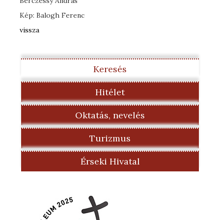
Bérczessy András
Kép: Balogh Ferenc
vissza
Keresés
Hitélet
Oktatás, nevelés
Turizmus
Érseki Hivatal