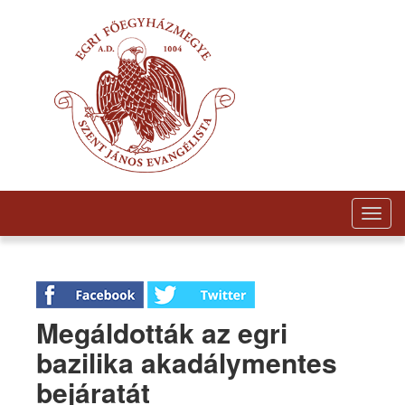
Togg
navig
Megáldották az egri
bazilika akadálymentes
bejáratát