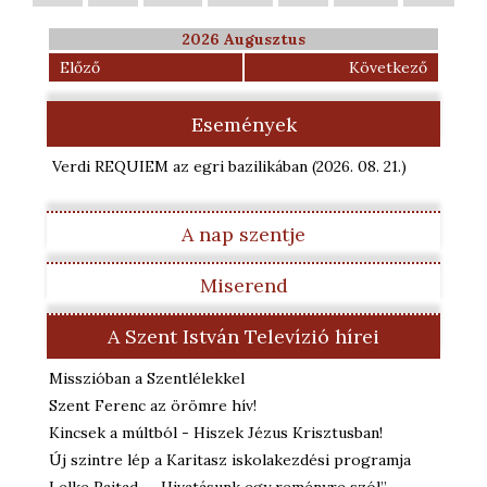
2026 Augusztus
Előző
Következő
Események
Verdi REQUIEM az egri bazilikában
(2026. 08. 21.
)
A nap szentje
Miserend
A Szent István Televízió hírei
Misszióban a Szentlélekkel
Szent Ferenc az örömre hív!
Kincsek a múltból - Hiszek Jézus Krisztusban!
Új szintre lép a Karitasz iskolakezdési programja