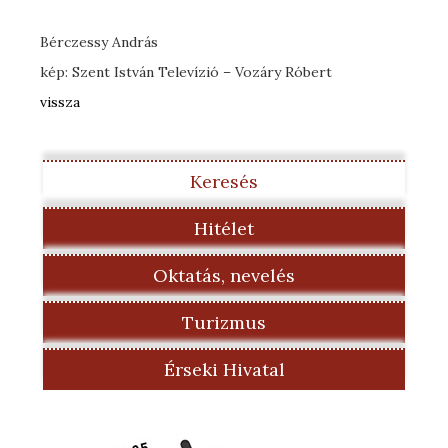
Bérczessy András
kép: Szent István Televízió – Vozáry Róbert
vissza
Keresés
Hitélet
Oktatás, nevelés
Turizmus
Érseki Hivatal