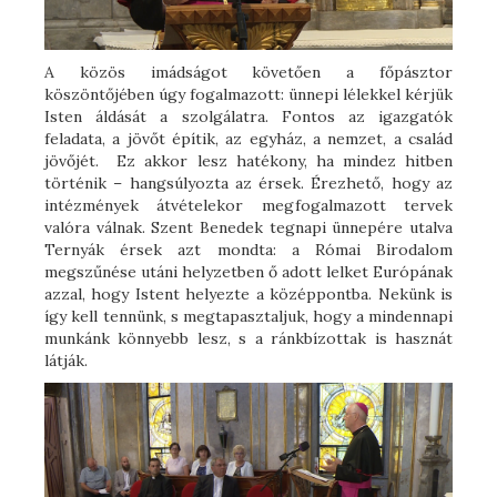
A közös imádságot követően a főpásztor
köszöntőjében úgy fogalmazott: ünnepi lélekkel kérjük
Isten áldását a szolgálatra. Fontos az igazgatók
feladata, a jövőt építik, az egyház, a nemzet, a család
jövőjét. Ez akkor lesz hatékony, ha mindez hitben
történik – hangsúlyozta az érsek. Érezhető, hogy az
intézmények átvételekor megfogalmazott tervek
valóra válnak. Szent Benedek tegnapi ünnepére utalva
Ternyák érsek azt mondta: a Római Birodalom
megszűnése utáni helyzetben ő adott lelket Európának
azzal, hogy Istent helyezte a középpontba. Nekünk is
így kell tennünk, s megtapasztaljuk, hogy a mindennapi
munkánk könnyebb lesz, s a ránkbízottak is hasznát
látják.