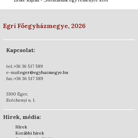
Lelke Rajtad - „Hivatásunk egy reményre szól”
Egri Főegyházmegye, 2026
Kapcsolat:
tel.:+36 36 517 589
e-mail:
eger@egyhazmegye.hu
fax.:+36 36 517 589
3300 Eger,
Széchenyi u. 1.
Hírek, média:
Hírek
Korábbi hírek