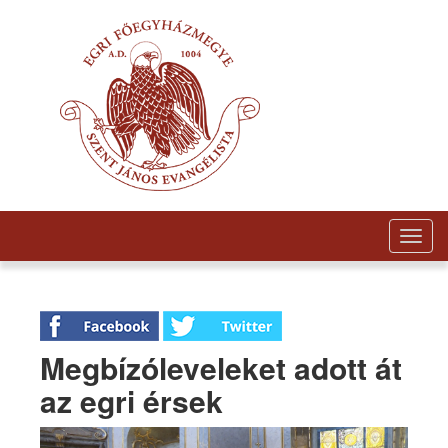
Togg
navig
Megbízóleveleket adott át
az egri érsek