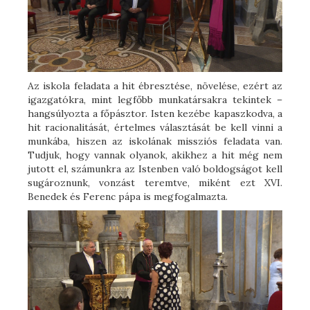
Az iskola feladata a hit ébresztése, növelése, ezért az
igazgatókra, mint legfőbb munkatársakra tekintek –
hangsúlyozta a főpásztor. Isten kezébe kapaszkodva, a
hit racionalitását, értelmes választását be kell vinni a
munkába, hiszen az iskolának missziós feladata van.
Tudjuk, hogy vannak olyanok, akikhez a hit még nem
jutott el, számunkra az Istenben való boldogságot kell
sugároznunk, vonzást teremtve, miként ezt XVI.
Benedek és Ferenc pápa is megfogalmazta.