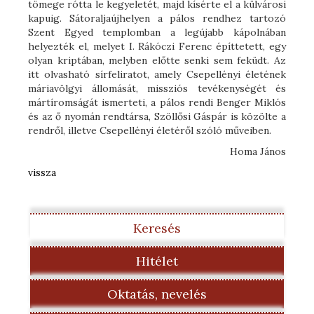
tömege rótta le kegyeletét, majd kísérte el a külvárosi
kapuig. Sátoraljaújhelyen a pálos rendhez tartozó
Szent Egyed templomban a legújabb kápolnában
helyezték el, melyet I. Rákóczi Ferenc építtetett, egy
olyan kriptában, melyben előtte senki sem feküdt. Az
itt olvasható sírfeliratot, amely Csepellényi életének
máriavölgyi állomását, missziós tevékenységét és
mártíromságát ismerteti, a pálos rendi Benger Miklós
és az ő nyomán rendtársa, Szöllősi Gáspár is közölte a
rendről, illetve Csepellényi életéről szóló műveiben.
Homa János
vissza
Keresés
Hitélet
Oktatás, nevelés