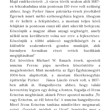
Majd emlékeztetett: „A város török uralom alóli 1687-
es felszabadulása után pontosan 150 évre volt szükség
ahhoz, hogy Pyrker János pátriárka-érsek jóvoltából
Egernek ismét méltó székesegyháza legyen. Ahogyan
öt év kellett a felépítéshez, a mostani teljes körű
felújítást is pontosan ennyi idő alatt sikerült befejezni.
Köszönjük a magyar állam anyagi segítségét, amely
nélkül nem kerülhetett volna sor erre a fejlesztésre.
Köszönjük a többi adakozó nagylelkűségét és a
különféle szakemberek gondos munkáját, akik
bármilyen formában részt vettek bazilikánk
megújításában!”
Ezt követően Michael W. Banach érsek, apostoli
nuncius Ferenc pápa nevében köszöntötte a
megjelenteket. Mint mondotta: az Egri Egyházmegyét
1004-ben alapították, a mostani főszékesegyház
építtetője Pyrker János László érsek volt, s 1837-
ben adták át. Hangsúlyozta: ahhoz, hogy valaki
keresztény legyen egy dolog a fontos, fogadja el Jézus
Krisztus meghívását, akinek Péter apostol mondta: „Te
vagy Krisztus, az élő Isten fia”. A nuncius hangsúlyozta:
Mivel Jézus Krisztus tanítása mindörökre megmarad,
ezért „Gyertek, imádjuk az Urat!” Ismételte meg a