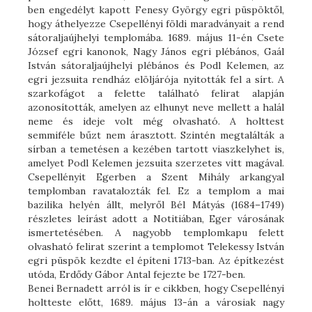
ben engedélyt kapott Fenesy György egri püspöktől,
hogy áthelyezze Csepellényi földi maradványait a rend
sátoraljaújhelyi templomába. 1689. május 11-én Csete
József egri kanonok, Nagy János egri plébános, Gaál
István sátoraljaújhelyi plébános és Podl Kelemen, az
egri jezsuita rendház elöljárója nyitották fel a sírt. A
szarkofágot a felette található felirat alapján
azonosították, amelyen az elhunyt neve mellett a halál
neme és ideje volt még olvasható. A holttest
semmiféle bűzt nem árasztott. Szintén megtalálták a
sírban a temetésen a kezében tartott viaszkelyhet is,
amelyet Podl Kelemen jezsuita szerzetes vitt magával.
Csepellényit Egerben a Szent Mihály arkangyal
templomban ravatalozták fel. Ez a templom a mai
bazilika helyén állt, melyről Bél Mátyás (1684–1749)
részletes leírást adott a Notitiában, Eger városának
ismertetésében. A nagyobb templomkapu felett
olvasható felirat szerint a templomot Telekessy István
egri püspök kezdte el építeni 1713-ban. Az építkezést
utóda, Erdődy Gábor Antal fejezte be 1727-ben.
Benei Bernadett arról is ír e cikkben, hogy Csepellényi
holtteste előtt, 1689. május 13-án a városiak nagy