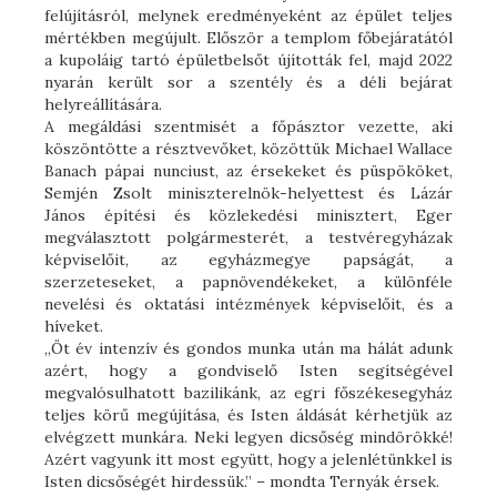
felújításról, melynek eredményeként az épület teljes
mértékben megújult. Először a templom főbejáratától
a kupoláig tartó épületbelsőt újították fel, majd 2022
nyarán került sor a szentély és a déli bejárat
helyreállítására.
A megáldási szentmisét a főpásztor vezette, aki
köszöntötte a résztvevőket, közöttük Michael Wallace
Banach pápai nunciust, az érsekeket és püspököket,
Semjén Zsolt miniszterelnök-helyettest és Lázár
János építési és közlekedési minisztert, Eger
megválasztott polgármesterét, a testvéregyházak
képviselőit, az egyházmegye papságát, a
szerzeteseket, a papnövendékeket, a különféle
nevelési és oktatási intézmények képviselőit, és a
híveket.
„Öt év intenzív és gondos munka után ma hálát adunk
azért, hogy a gondviselő Isten segítségével
megvalósulhatott bazilikánk, az egri főszékesegyház
teljes körű megújítása, és Isten áldását kérhetjük az
elvégzett munkára. Neki legyen dicsőség mindörökké!
Azért vagyunk itt most együtt, hogy a jelenlétünkkel is
Isten dicsőségét hirdessük.” – mondta Ternyák érsek.