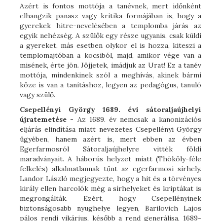
Azért is fontos mottója a tanévnek, mert időnként
elhangzik panasz vagy kritika formájában is, hogy a
gyerekek hitre-nevelésében a templomba járás az
egyik nehézség. A szülők egy része ugyanis, csak küldi
a gyereket, más esetben olykor el is hozza, kiteszi a
templomajtóban a kocsiból, majd, amikor vége van a
misének, érte jön. Jöjjetek, imádjuk az Urat! Ez a tanév
mottója, mindenkinek szól a meghívás, akinek bármi
köze is van a tanításhoz, legyen az pedagógus, tanuló
vagy szülő.
Csepellényi György 1689. évi sátoraljaújhelyi
újratemetése
- Az 1689. év nemcsak a kanonizációs
eljárás elindítása miatt nevezetes Csepellényi György
ügyében, hanem azért is, mert ebben az évben
Egerfarmosról Sátoraljaújhelyre vitték földi
maradványait. A háborús helyzet miatt (Thököly-féle
felkelés) alkalmatlannak tűnt az egerfarmosi sírhely.
Landor László megjegyezte, hogy a hit és a törvényes
király ellen harcolók még a sírhelyeket és kriptákat is
megrongálták. Ezért, hogy Csepellényinek
biztonságosabb nyughelye legyen, Barilovich Lajos
pálos rendi vikárius, később a rend generálisa, 1689-