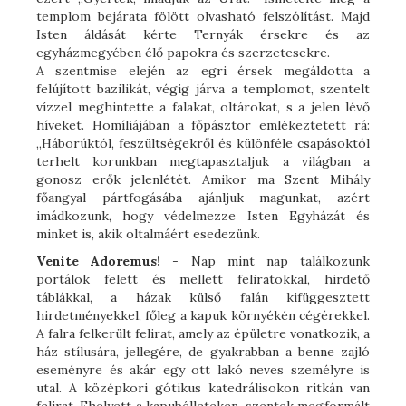
templom bejárata fölött olvasható felszólítást. Majd
Isten áldását kérte Ternyák érsekre és az
egyházmegyében élő papokra és szerzetesekre.
A szentmise elején az egri érsek megáldotta a
felújított bazilikát, végig járva a templomot, szentelt
vízzel meghintette a falakat, oltárokat, s a jelen lévő
híveket. Homíliájában a főpásztor emlékeztetett rá:
„Háborúktól, feszültségekről és különféle csapásoktól
terhelt korunkban megtapasztaljuk a világban a
gonosz erők jelenlétét. Amikor ma Szent Mihály
főangyal pártfogásába ajánljuk magunkat, azért
imádkozunk, hogy védelmezze Isten Egyházát és
minket is, akik oltalmáért esedezünk.
Venite Adoremus!
- Nap mint nap találkozunk
portálok felett és mellett feliratokkal, hirdető
táblákkal, a házak külső falán kifüggesztett
hirdetményekkel, főleg a kapuk környékén cégérekkel.
A falra felkerült felirat, amely az épületre vonatkozik, a
ház stílusára, jellegére, de gyakrabban a benne zajló
eseményre és akár egy ott lakó neves személyre is
utal. A középkori gótikus katedrálisokon ritkán van