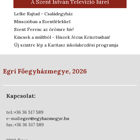
A Szent István Televízió hírei
Lelke Rajtad - Családegyház
Misszióban a Szentlélekkel
Szent Ferenc az örömre hív!
Kincsek a múltból - Hiszek Jézus Krisztusban!
Új szintre lép a Karitasz iskolakezdési programja
Egri Főegyházmegye, 2026
Kapcsolat:
tel.:+36 36 517 589
e-mail:
eger@egyhazmegye.hu
fax.:+36 36 517 589