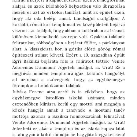
felirat. Ehelyett a kapubélleteken, szentek megformált
alakjai, és azok különböző helyzetben való ábrázolása
meséli el, azt az erkölcsi tanítást, amit az épület üzen,
hogy aki oda belép, annak tanulságul szolgáljon. A
korábbi, római kor templomait és középületeit bejárva
viszont azt találjuk, hogy abban a kultúrában az írásnak
különösen kiemelkedő szerepe volt. Gyakran találunk
feliratokat, többségében a bejárat fölött, a párkányzat
alatt. A klasszicista kor, a gótika előtti görög-római
építészeti stílust követi. Ezért a 19. században épült
Egri Bazilika bejárata fölé is föliratot tettek: Venite
Adoremus Dominum! Jöjjetek, imádjuk az Urat! Ez a
meghívás minden templomra igaz; különös hangsúlyt
ad azonban a szövegnek, hogy az egyházmegye
főtemploma homlokzatán találjuk.
Juhász Ferenc atya arról is ír cikkében, hogy az
egyházmegye katolikus iskolái számára, minden
esztendőben kiírásra kerül egy mottó, ami megadja a
közös hangját annak a tanévnek. A mostani tanév
mottója azonos a Bazilika homlokzatának feliratával:
Venite Adoremus Dominum! Jöjjetek imádjuk az Urat!
Jelezheti ez akár a templom és az iskola kapcsolatát
is, ahogyan a költő mondja: ne hagyjátok egyiket sem!