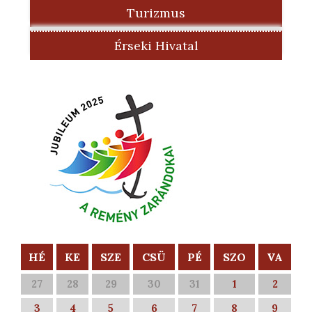
Turizmus
Érseki Hivatal
HÉ
KE
SZE
CSÜ
PÉ
SZO
VA
27
28
29
30
31
1
2
3
4
5
6
7
8
9