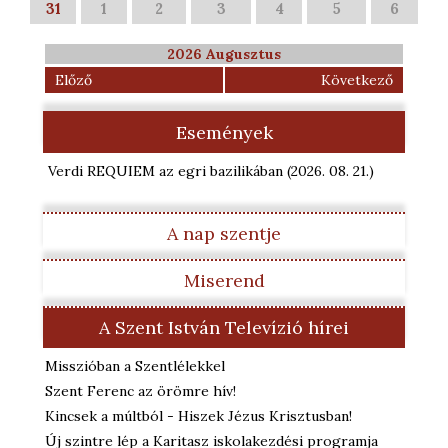
31
1
2
3
4
5
6
2026 Augusztus
Előző
Következő
Események
Verdi REQUIEM az egri bazilikában
(2026. 08. 21.
)
A nap szentje
Miserend
A Szent István Televízió hírei
Misszióban a Szentlélekkel
Szent Ferenc az örömre hív!
Kincsek a múltból - Hiszek Jézus Krisztusban!
Új szintre lép a Karitasz iskolakezdési programja