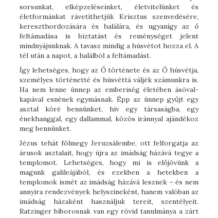
sorsunkat, elképzeléseinket, életvitelünket és
életformánkat rávetíthetjük Krisztus szenvedésére,
kereszthordozására és halálára, és ugyanígy az ő
feltámadása is biztatást és reménységet jelent
mindnyájunknak. A tavasz mindig a húsvétot hozza el. A
tél után a napot, a halálból a feltámadást.
Így lehetséges, hogy az Ő története és az Ő húsvétja,
személyes történetté és húsvéttá váljék számunkra is.
Ha nem lenne ünnep az emberiség életében ásóval-
kapával esnének egymásnak. Épp az ünnep gyűjt egy
asztal köré bennünket, hív egy társaságba, egy
énekhanggal, egy dallammal, közös iránnyal ajándékoz
meg bennünket.
Jézus tehát fölmegy Jeruzsálembe, ott felforgatja az
árusok asztalait, hogy újra az imádság házává tegye a
templomot. Lehetséges, hogy mi is előjövünk a
magunk galileájából, és ezekben a hetekben a
templomok ismét az imádság házává lesznek – és nem
annyira rendezvények helyszíneként, hanem valóban az
imádság házaként használjuk tereit, szentélyeit.
Ratzinger bíborosnak van egy rövid tanulmánya a zárt