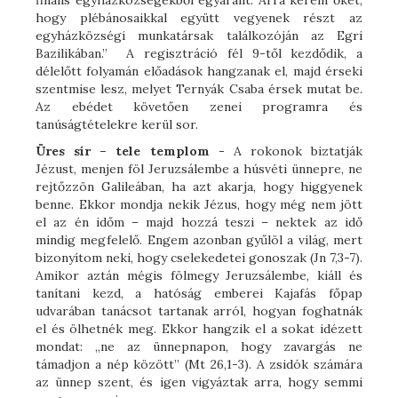
filiális egyházközségekből egyaránt. Arra kérem őket,
hogy plébánosaikkal együtt vegyenek részt az
egyházközségi munkatársak találkozóján az Egri
Bazilikában.” A regisztráció fél 9-től kezdődik, a
délelőtt folyamán előadások hangzanak el, majd érseki
szentmise lesz, melyet Ternyák Csaba érsek mutat be.
Az ebédet követően zenei programra és
tanúságtételekre kerül sor.
Üres sír – tele templom -
A rokonok biztatják
Jézust, menjen föl Jeruzsálembe a húsvéti ünnepre, ne
rejtőzzön Galileában, ha azt akarja, hogy higgyenek
benne. Ekkor mondja nekik Jézus, hogy még nem jött
el az én időm – majd hozzá teszi – nektek az idő
mindig megfelelő. Engem azonban gyűlöl a világ, mert
bizonyítom neki, hogy cselekedetei gonoszak (Jn 7,3-7).
Amikor aztán mégis fölmegy Jeruzsálembe, kiáll és
tanítani kezd, a hatóság emberei Kajafás főpap
udvarában tanácsot tartanak arról, hogyan foghatnák
el és ölhetnék meg. Ekkor hangzik el a sokat idézett
mondat: „ne az ünnepnapon, hogy zavargás ne
támadjon a nép között” (Mt 26,1-3). A zsidók számára
az ünnep szent, és igen vigyáztak arra, hogy semmi