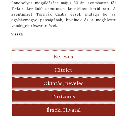
ünnepélyes megáldására május 30-án, szombaton fél
11-kor kezdődő szentmise keretében kerül sor. A
szentmisét Ternyák Csaba érsek mutatja be az
egyházmegye papságának, híveinek és a meghívott
vendégek részvételével.
vissza
Keresés
Hitélet
Oktatás, nevelés
Turizmus
Érseki Hivatal