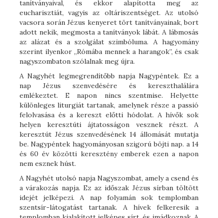
tanítványaival, és ekkor alapította meg az
eucharisztiát, vagyis az oltáriszentséget. Az utolsó
vacsora során Jézus kenyeret tört tanítványainak, bort
adott nekik, megmosta a tanítványok lábát. A lábmosás
az alázat és a szolgálat szimbóluma. A hagyomány
szerint ilyenkor „Rómába mennek a harangok”, és csak
nagyszombaton szólalnak meg újra.
A Nagyhét legmegrendítőbb napja Nagypéntek. Ez a
nap Jézus szenvedésére és kereszthalálára
emlékeztet. E napon nincs szentmise. Helyette
különleges liturgiát tartanak, amelynek része a passió
felolvasása és a kereszt előtti hódolat. A hívők sok
helyen keresztúti ájtatosságon vesznek részt. A
keresztút Jézus szenvedésének 14 állomását mutatja
be. Nagypéntek hagyományosan szigorú böjti nap. a 14
és 60 év közötti keresztény emberek ezen a napon
nem esznek húst.
A Nagyhét utolsó napja Nagyszombat, amely a csend és
a várakozás napja. Ez az időszak Jézus sírban töltött
idejét jelképezi. A nap folyamán sok templomban
szentsír-látogatást tartanak. A hívek felkeresik a
templomban kialakított jelképes sírt, és imádkoznak. A