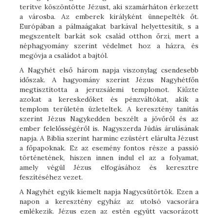
terítve köszöntötte Jézust, aki szamárháton érkezett
a városba. Az emberek királyként ünnepelték őt.
Európában a pálmaágakat barkával helyettesítik, s a
megszentelt barkát sok család otthon őrzi, mert a
néphagyomány szerint védelmet hoz a házra, és
megóvja a családot a bajtól.
A Nagyhét első három napja viszonylag csendesebb
időszak. A hagyomány szerint Jézus Nagyhétfőn
megtisztította a jeruzsálemi templomot. Kiűzte
azokat a kereskedőket és pénzváltókat, akik a
templom területén üzleteltek. A keresztény tanítás
szerint Jézus Nagykedden beszélt a jövőről és az
ember felelősségéről is. Nagyszerda Júdás árulásának
napja. A Biblia szerint harminc ezüstért elárulta Jézust
a főpapoknak. Ez az esemény fontos része a passió
történetének, hiszen innen indul el az a folyamat,
amely végül Jézus elfogásához és keresztre
feszítéséhez vezet.
A Nagyhét egyik kiemelt napja Nagycsütörtök. Ezen a
napon a keresztény egyház az utolsó vacsorára
emlékezik. Jézus ezen az estén együtt vacsorázott