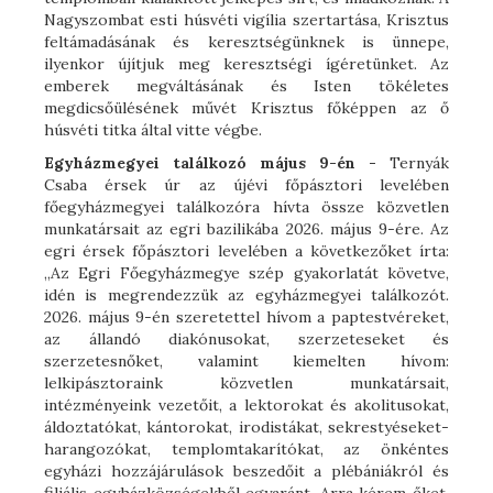
Nagyszombat esti húsvéti vigília szertartása, Krisztus
feltámadásának és keresztségünknek is ünnepe,
ilyenkor újítjuk meg keresztségi ígéretünket. Az
emberek megváltásának és Isten tökéletes
megdicsőülésének művét Krisztus főképpen az ő
húsvéti titka által vitte végbe.
Egyházmegyei találkozó május 9-én -
Ternyák
Csaba érsek úr az újévi főpásztori levelében
főegyházmegyei találkozóra hívta össze közvetlen
munkatársait az egri bazilikába 2026. május 9-ére. Az
egri érsek főpásztori levelében a következőket írta:
„Az Egri Főegyházmegye szép gyakorlatát követve,
idén is megrendezzük az egyházmegyei találkozót.
2026. május 9-én szeretettel hívom a paptestvéreket,
az állandó diakónusokat, szerzeteseket és
szerzetesnőket, valamint kiemelten hívom:
lelkipásztoraink közvetlen munkatársait,
intézményeink vezetőit, a lektorokat és akolitusokat,
áldoztatókat, kántorokat, irodistákat, sekrestyéseket-
harangozókat, templomtakarítókat, az önkéntes
egyházi hozzájárulások beszedőit a plébániákról és