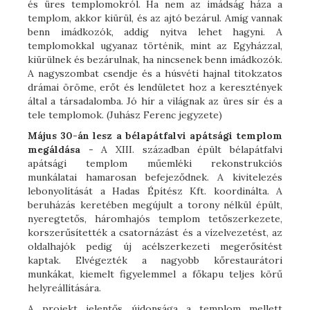
és üres templomokról. Ha nem az imádság háza a
templom, akkor kiürül, és az ajtó bezárul. Amíg vannak
benn imádkozók, addig nyitva lehet hagyni. A
templomokkal ugyanaz történik, mint az Egyházzal,
kiürülnek és bezárulnak, ha nincsenek benn imádkozók.
A nagyszombat csendje és a húsvéti hajnal titokzatos
drámai öröme, erőt és lendületet hoz a keresztények
által a társadalomba. Jó hír a világnak az üres sír és a
tele templomok. (Juhász Ferenc jegyzete)
Május 30-án lesz a bélapátfalvi apátsági templom
megáldása -
A XIII. században épült bélapátfalvi
apátsági templom műemléki rekonstrukciós
munkálatai hamarosan befejeződnek. A kivitelezés
lebonyolítását a Hadas Építész Kft. koordinálta. A
beruházás keretében megújult a torony nélkül épült,
nyeregtetős, háromhajós templom tetőszerkezete,
korszerűsítették a csatornázást és a vízelvezetést, az
oldalhajók pedig új acélszerkezeti megerősítést
kaptak. Elvégezték a nagyobb kőrestaurátori
munkákat, kiemelt figyelemmel a főkapu teljes körű
helyreállítására.
A projekt jelentős újdonsága a templom mellett