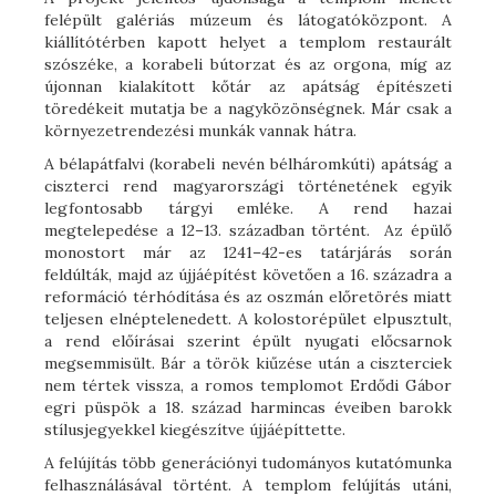
felépült galériás múzeum és látogatóközpont. A
kiállítótérben kapott helyet a templom restaurált
szószéke, a korabeli bútorzat és az orgona, míg az
újonnan kialakított kőtár az apátság építészeti
töredékeit mutatja be a nagyközönségnek. Már csak a
környezetrendezési munkák vannak hátra.
A bélapátfalvi (korabeli nevén bélháromkúti) apátság a
ciszterci rend magyarországi történetének egyik
legfontosabb tárgyi emléke. A rend hazai
megtelepedése a 12–13. században történt. Az épülő
monostort már az 1241–42-es tatárjárás során
feldúlták, majd az újjáépítést követően a 16. századra a
reformáció térhódítása és az oszmán előretörés miatt
teljesen elnéptelenedett. A kolostorépület elpusztult,
a rend előírásai szerint épült nyugati előcsarnok
megsemmisült. Bár a török kiűzése után a ciszterciek
nem tértek vissza, a romos templomot Erdődi Gábor
egri püspök a 18. század harmincas éveiben barokk
stílusjegyekkel kiegészítve újjáépíttette.
A felújítás több generációnyi tudományos kutatómunka
felhasználásával történt. A templom felújítás utáni,