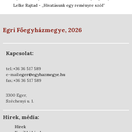
Lelke Rajtad - „Hivatásunk egy reményre szól”
Egri Főegyházmegye, 2026
Kapcsolat:
tel.:+36 36 517 589
e-mail:
eger@egyhazmegye.hu
fax.:+36 36 517 589
3300 Eger,
Széchenyi u. 1.
Hírek, média:
Hírek