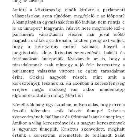
meg ne zavarja.
Amióta a köztársasági elnök kitűzte a parlamenti
választásokat, azon tűnődöm, megfelelő-e az időpont?
A kampányban egymásnak feszülő indulat, nem rontja-e
le az ünnepet? Magyarán, húsvét hete megfelelő idő-e
parlamenti választásra? Hiszen már jóval előbb
magasba szökik az adrenalin, közben pedig azt valljuk,
hogy a keresztény ember számára húsvét a
megtisztulás ideje. Krisztus szenvedését, halálát és
feltámadását ünnepeljük. Nyilvánvaló az is, hogy a
társadalomnak csak mintegy a jó fele keresztény, a
parlamenti választás viszont az egész társadalmat
érinti. Sokkal nagyobb részét, mint amit a
keresztények tesznek ki. Ha azonban a kereszténység
erejére mégis szükség van, akkor mindenképp
elgondolkoztató a dolog. Miért is?
Közelítsük meg úgy azonban, milyen áldás, hogy erre a
feszült időszakra esik húsvét ünnepe! Krisztus
szenvedésének, halálának és feltámadásának ünneplése.
Amikor a világ keresztényei és a magyar keresztények
is ugyanazt ünneplik, Krisztus szenvedett, meghalt
értünk a keresztfán, eltemették, de feltámadt. Saját