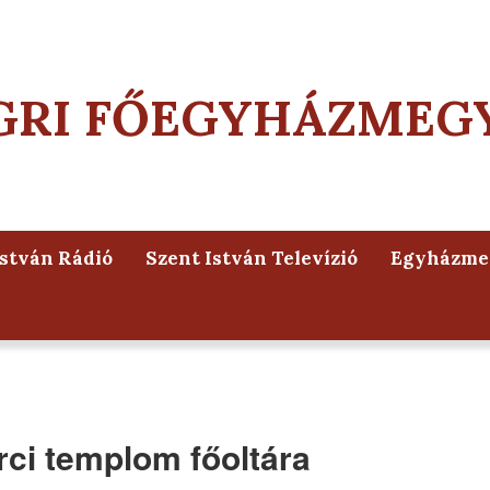
GRI FŐEGYHÁZMEG
István Rádió
Szent István Televízió
Egyházmeg
erci templom főoltára