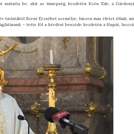
pát mutatta be, akit az ünnepség kezdetén Koós Ede, a Gárdony
v távlatából Szent Erzsébet személye, hiszen más életet élünk, mi
áglátásunk – tette föl a kérdést beszéde kezdetén a főapát, hozzá