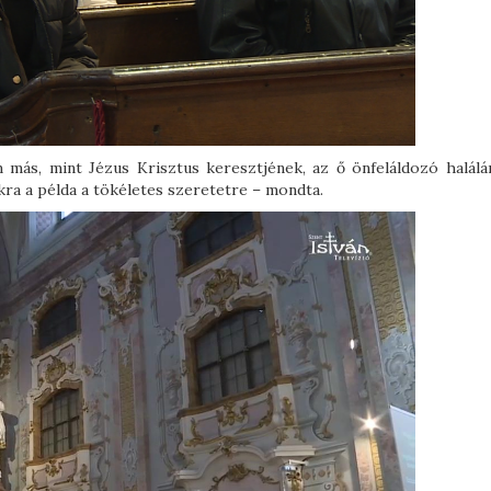
 más, mint Jézus Krisztus keresztjének, az ő önfeláldozó halálá
ra a példa a tökéletes szeretetre – mondta.