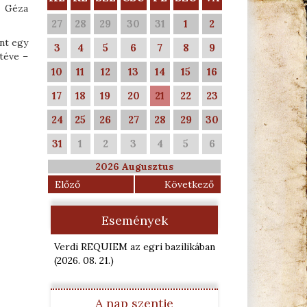
i Géza
27
28
29
30
31
1
2
nt egy
3
4
5
6
7
8
9
téve –
10
11
12
13
14
15
16
17
18
19
20
21
22
23
24
25
26
27
28
29
30
31
1
2
3
4
5
6
2026 Augusztus
Előző
Következő
Események
Verdi REQUIEM az egri bazilikában
(2026. 08. 21.
)
A nap szentje