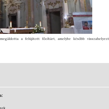
egáldotta a felújított főoltárt, amelybe később visszahelyez
a:
írek