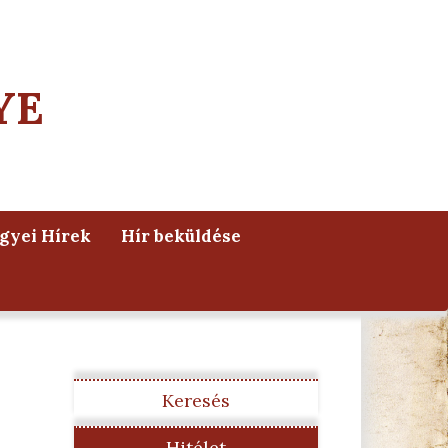
YE
yei Hírek
Hír beküldése
Keresés
Hitélet