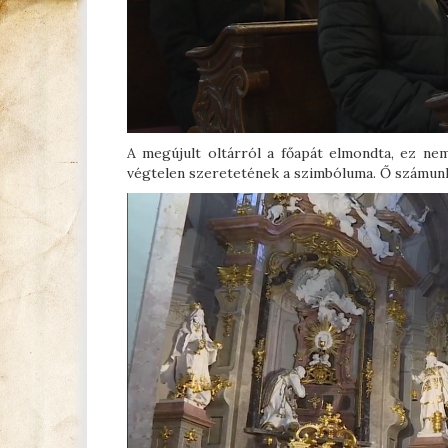
A megújult oltárról a főapát elmondta, ez nem
végtelen szeretetének a szimbóluma. Ő számunk