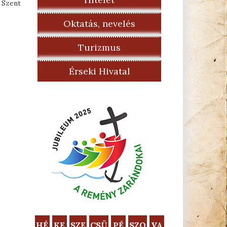
 Szent
Oktatás, nevelés
Turizmus
Érseki Hivatal
HÉ
KE
SZE
CSÜ
PÉ
SZO
VA