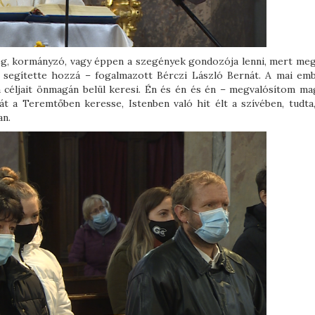
ség, kormányzó, vagy éppen a szegények gondozója lenni, mert meg
e segítette hozzá – fogalmazott Bérczi László Bernát. A mai em
 a céljait önmagán belül keresi. Én és én és én – megvalósítom ma
át a Teremtőben keresse, Istenben való hit élt a szívében, tudta
an.