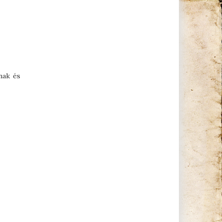
nak és