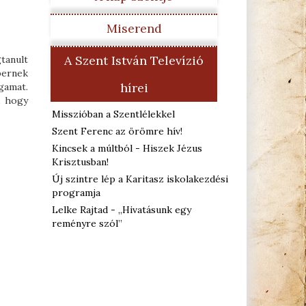
Miserend
A Szent István Televízió
tanult
bernek
hírei
gamat.
, hogy
Misszióban a Szentlélekkel
Szent Ferenc az örömre hív!
Kincsek a múltból - Hiszek Jézus
Krisztusban!
Új szintre lép a Karitasz iskolakezdési
programja
Lelke Rajtad - „Hivatásunk egy
reményre szól”