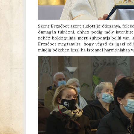
Szent Erzsébet azért tudott jó édesanya, fele
önmagán túlnézni, ehhez pedig mély istenhit
nehéz boldogulnia, mert súlypontja belül van,
Erzsébet megtanulta, hogy végső és igazi célj
mindig békében lesz, ha Istennel harmóniában v