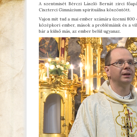
A szentmisét Bérczi László Bernát zirci főa
Ciszterci Gimnázium spirituálisa köszöntött.
Vajon mit tud a mai ember számára üzenni 800 é
középkori ember, mások a problémáink és a vil
bár a külső más, az ember belül ugyanaz.