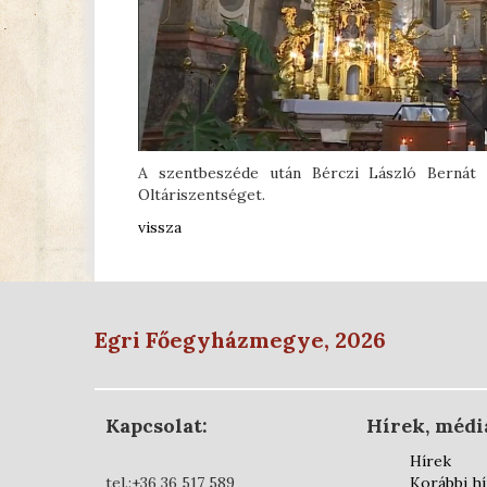
A szentbeszéde után Bérczi László Bernát m
Oltáriszentséget.
vissza
Egri Főegyházmegye, 2026
Kapcsolat:
Hírek, médi
Hírek
tel.:+36 36 517 589
Korábbi h