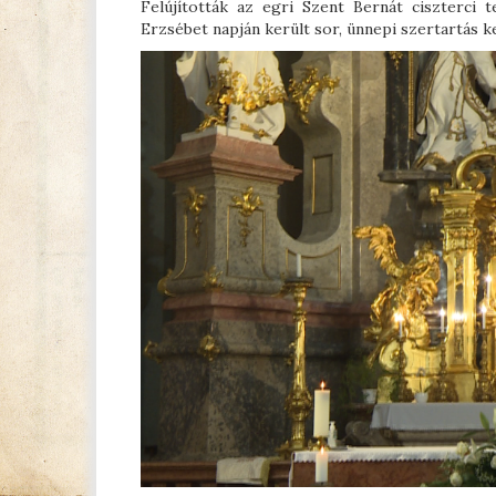
Felújították az egri Szent Bernát ciszterci
Erzsébet napján került sor, ünnepi szertartás k