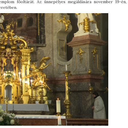
 templom főoltárát. Az ünnepélyes megáldására november 19-én,
eretében.