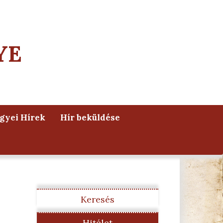
YE
yei Hírek
Hír beküldése
Keresés
Hitélet