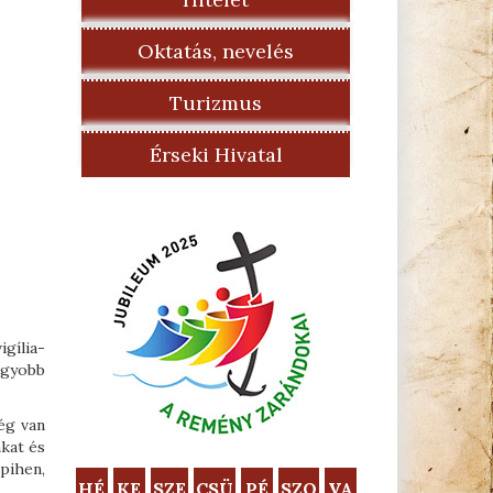
Oktatás, nevelés
Turizmus
Érseki Hivatal
gília-
agyobb
ég van
nkat és
 pihen,
HÉ
KE
SZE
CSÜ
PÉ
SZO
VA