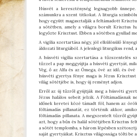
Húsvét a kereszténység legnagyobb ünnepe. 
számunkra a szent titkokat. A liturgia szimbólu
hogy együtt magasztalják a feltámadott Krisztust
a sötétben, amely a világra borult Krisztus h
legyőzte Krisztust. Ebben a sötétben gyullad m
A vigília szertartása négy, jól elkülönülő lényegi
áldozati liturgiából. A jelenlegi liturgikus rend,
A húsvéti vigília szertartása a tűzszentelés s
tűzzel a pap meggyújtja a húsvéti gyertyát, mi
Vég, ő az Alfa és az Ómega, övé az idő, és öv
húsvéti gyertya fénye maga is Jézus Krisztust 
világ sötétjébe is, hogy új reményt adjon.
Erről az új tűzről gyújtják meg a húsvéti gyer
Jézus halálos sebeit jelzik. A Föltámadásnak 
időnek keretei közé támadt föl, hanem az örök
föltámadás pillanatát, ez történik akkor, amik
föltámadás pillanata. A megszentelt tűzről gyúj
azt, hogy a bűn és halál sötétjében Krisztus fe
a sötét templomba, s három lépésben szétosztja
saját gyertyáikat. Krisztus világossága tölti be 