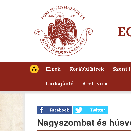
E
Hírek
Korábbi hírek
Szent 
Linkajánló
Archívum
Nagyszombat és húsvét