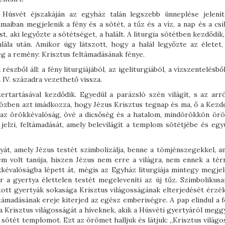
Húsvét éjszakáján az egyház talán legszebb ünneplése jelení
maiban megjelenik a fény és a sötét, a tűz és a víz, a nap és a csi
, aki legyőzte a sötétséget, a halált. A liturgia sötétben kezdődik
alála után. Amikor úgy látszott, hogy a halál legyőzte az életet,
eg a remény: Krisztus feltámadásának fénye.
 részből áll: a fény liturgiájából, az igeliturgiából, a vízszentelésbő
 a IV. századra vezethető vissza.
zertartásával kezdődik. Egyedül a parázsló szén világít, s az arró
közben azt imádkozza, hogy Jézus Krisztus tegnap és ma, ő a Kezde
é az örökkévalóság, övé a dicsőség és a hatalom, mindörökkön örö
jelzi, feltámadását, amely belevilágít a templom sötétjébe és egyú
tyát, amely Jézus testét szimbolizálja, benne a tömjénszegekkel, a
nem volt tanúja, hiszen Jézus nem erre a világra, nem ennek a tér
kévalóságba lépett át, mégis az Egyház liturgiája mintegy megjele
or a gyertya élettelen testét megeleveníti az új tűz. Szimbolikusa
tott gyertyák sokasága Krisztus világosságának elterjedését érzék
ltámadásának ereje kiterjed az egész emberiségre. A pap elindul a 
 Krisztus világosságát a híveknek, akik a Húsvéti gyertyáról meggy
a sötét templomot. Ezt az örömet halljuk és látjuk: „Krisztus világo