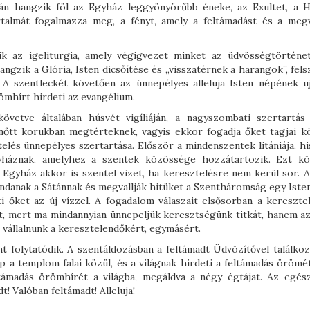
után hangzik föl az Egyház leggyönyörűbb éneke, az Exultet, a H
almát fogalmazza meg, a fényt, amely a feltámadást és a megv
k az igeliturgia, amely végigvezet minket az üdvösségtörténe
angzik a Glória, Isten dicsőítése és „visszatérnek a harangok”, fels
 A szentleckét követően az ünnepélyes alleluja Isten népének u
römhírt hirdeti az evangélium.
vetve általában húsvét vigíliáján, a nagyszombati szertartás
lnőtt korukban megtérteknek, vagyis ekkor fogadja őket tagjai k
elés ünnepélyes szertartása. Először a mindenszentek litániája, hi
háznak, amelyhez a szentek közössége hozzátartozik. Ezt kö
 Egyház akkor is szentel vizet, ha keresztelésre nem kerül sor. A
ndanak a Sátánnak és megvallják hitüket a Szentháromság egy Isten
őket az új vízzel. A fogadalom válaszait elsősorban a kereszte
t, mert ma mindannyian ünnepeljük keresztségünk titkát, hanem azé
 vállalnunk a keresztelendőkért, egymásért.
t folytatódik. A szentáldozásban a feltámadt Üdvözítővel találkoz
p a templom falai közül, és a világnak hirdeti a feltámadás örömét
ámadás örömhírét a világba, megáldva a négy égtájat. Az egész
! Valóban feltámadt! Alleluja!