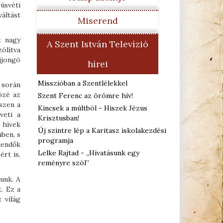
úsvéti
áltást
Miserend
t nagy
A Szent István Televízió
zólítva
jjongó
hírei
Misszióban a Szentlélekkel
 során
özé az
Szent Ferenc az örömre hív!
szen a
Kincsek a múltból - Hiszek Jézus
veti a
Krisztusban!
 hívek
Új szintre lép a Karitasz iskolakezdési
ben, s
programja
lendők
Lelke Rajtad - „Hivatásunk egy
rt is,
reményre szól”
unk. A
. Ez a
 világ