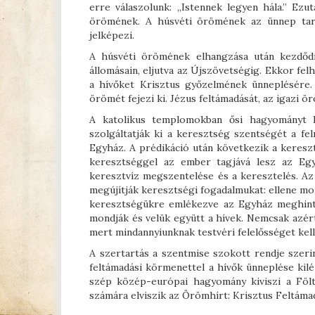
erre válaszolunk: „Istennek legyen hála.” Ez
örömének. A húsvéti örömének az ünnep tart
jelképezi.
A húsvéti örömének elhangzása után kezdődi
állomásain, eljutva az Újszövetségig. Ekkor felh
a hívőket Krisztus győzelmének ünneplésére.
örömét fejezi ki. Jézus feltámadását, az igazi ö
A katolikus templomokban ősi hagyományt kö
szolgáltatják ki a keresztség szentségét a fe
Egyház. A prédikáció után következik a kereszt
keresztséggel az ember tagjává lesz az Egy
keresztvíz megszentelése és a keresztelés. Az
megújítják keresztségi fogadalmukat: ellene mo
keresztségükre emlékezve az Egyház meghinti 
mondják és velük együtt a hívek. Nemcsak azér
mert mindannyiunknak testvéri felelősséget kell
A szertartás a szentmise szokott rendje szerin
feltámadási körmenettel a hívők ünneplése kilé
szép közép-európai hagyomány kiviszi a Fölt
számára elviszik az Örömhírt: Krisztus Feltámadt