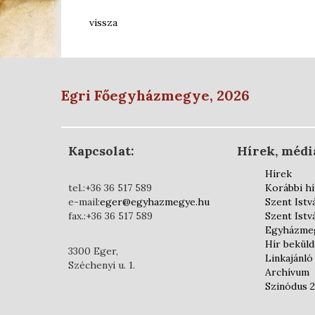
vissza
Egri Főegyházmegye, 2026
Kapcsolat:
Hírek, médi
Hírek
tel.:+36 36 517 589
Korábbi h
e-mail:
eger@egyhazmegye.hu
Szent Istv
fax.:+36 36 517 589
Szent Istv
Egyházmeg
Hír bekül
3300 Eger,
Linkajánló
Széchenyi u. 1.
Archívum
Szinódus 