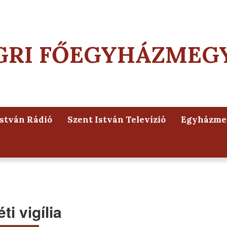
GRI FŐEGYHÁZMEG
István Rádió
Szent István Televízió
Egyházmeg
i vigília