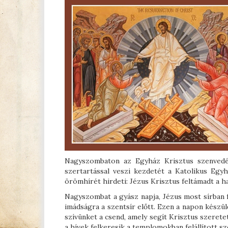
Nagyszombaton az Egyház Krisztus szenvedésér
szertartással veszi kezdetét a Katolikus Eg
örömhírét hirdeti: Jézus Krisztus feltámadt a h
Nagyszombat a gyász napja, Jézus most sírban 
imádságra a szentsír előtt. Ezen a napon készül
szívünket a csend, amely segít Krisztus szerete
a hívek felkeresik a templomokban felállított sz