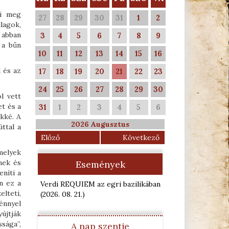
ti meg
27
28
29
30
31
1
2
llagok,
, abban
3
4
5
6
7
8
9
 a bűn
10
11
12
13
14
15
16
l és az
17
18
19
20
21
22
23
24
25
26
27
28
29
30
l vett
t és a
31
1
2
3
4
5
6
kké. A
2026 Augusztus
ttal a
Előző
Következő
melyek
nek és
Események
níti a
n ez a
Verdi REQUIEM az egri bazilikában
elteti,
(2026. 08. 21.
)
fénnyel
újtják
ssága”,
A nap szentje