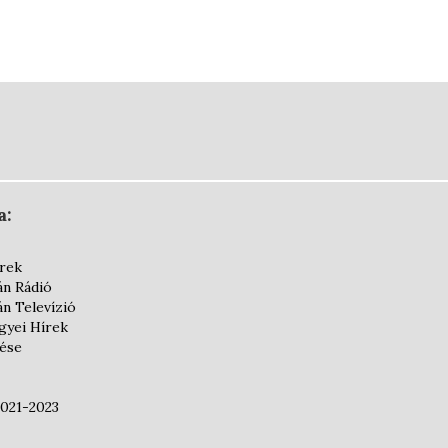
a:
írek
án Rádió
án Televízió
yei Hírek
dése
2021-2023