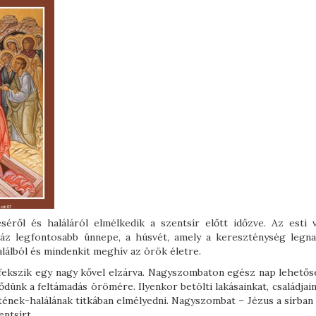
ől és haláláról elmélkedik a szentsír előtt időzve. Az esti vi
yház legfontosabb ünnepe, a húsvét, amely a kereszténység legn
alálból és mindenkit meghív az örök életre.
fekszik egy nagy kővel elzárva. Nagyszombaton egész nap lehetős
ődünk a feltámadás örömére. Ilyenkor betölti lakásainkat, családjai
tének-halálának titkában elmélyedni. Nagyszombat – Jézus a sírban
entsírt.