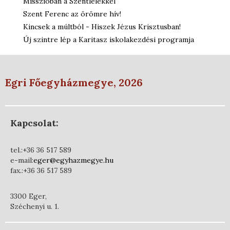
Misszióban a Szentlélekkel
Szent Ferenc az örömre hív!
Kincsek a múltból - Hiszek Jézus Krisztusban!
Új szintre lép a Karitasz iskolakezdési programja
Egri Főegyházmegye, 2026
Kapcsolat:
tel.:+36 36 517 589
e-mail:
eger@egyhazmegye.hu
fax.:+36 36 517 589
3300 Eger,
Széchenyi u. 1.