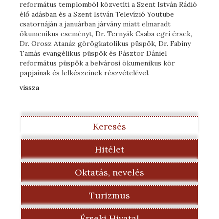
református templomból közvetíti a Szent István Rádió
élő adásban és a Szent István Televízió Youtube
csatornáján a januárban járvány miatt elmaradt
ökumenikus eseményt, Dr. Ternyák Csaba egri érsek,
Dr. Orosz Atanáz görögkatolikus püspök, Dr. Fabiny
Tamás evangélikus püspök és Pásztor Dániel
református püspök a belvárosi ökumenikus kör
papjainak és lelkészeinek részvételével.
vissza
Keresés
Hitélet
Oktatás, nevelés
Turizmus
Érseki Hivatal