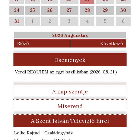
24
25
26
27
28
29
30
31
1
2
3
4
5
6
2026 Augusztus
Előző
Következő
Események
Verdi REQUIEM az egri bazilikában
(2026. 08. 21.
)
A nap szentje
Miserend
A Szent István Televízió hírei
Lelke Rajtad - Családegyház