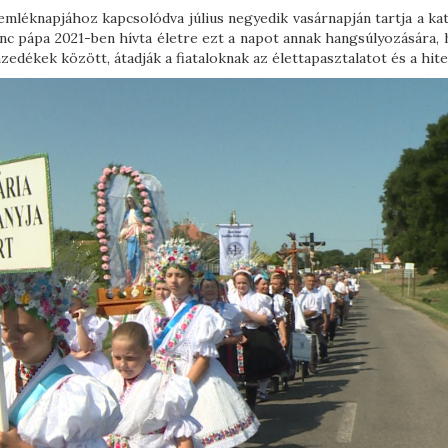
emléknapjához kapcsolódva július negyedik vasárnapján tartja a kat
enc pápa 2021-ben hívta életre ezt a napot annak hangsúlyozására, 
dékek között, átadják a fiataloknak az élettapasztalatot és a hite