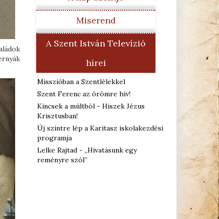
Miserend
A Szent István Televízió
aládok
ernyák
hírei
Misszióban a Szentlélekkel
Szent Ferenc az örömre hív!
Kincsek a múltból - Hiszek Jézus
Krisztusban!
Új szintre lép a Karitasz iskolakezdési
programja
Lelke Rajtad - „Hivatásunk egy
reményre szól”