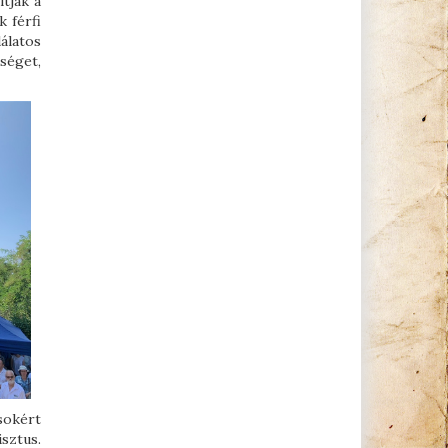
ítják a
 férfi
álatos
séget,
ásokért
sztus.