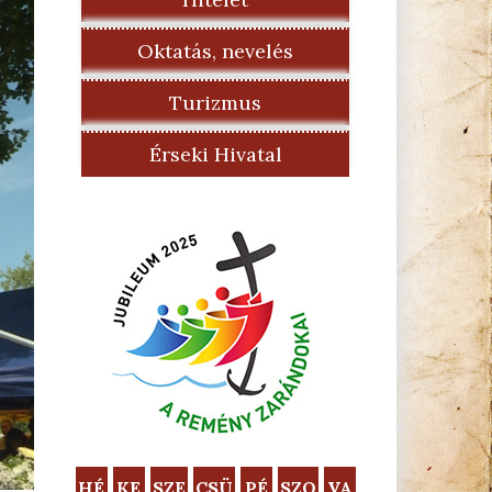
Oktatás, nevelés
Turizmus
Érseki Hivatal
HÉ
KE
SZE
CSÜ
PÉ
SZO
VA