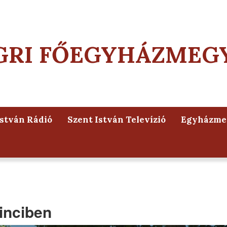
GRI FŐEGYHÁZMEG
István Rádió
Szent István Televízió
Egyházmeg
inciben