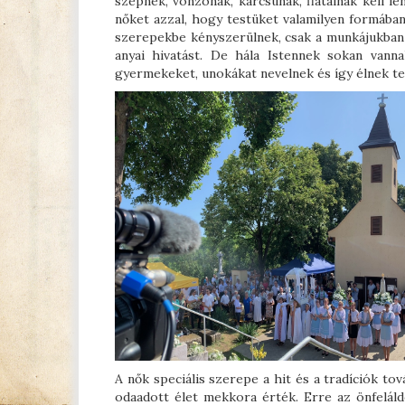
szépnek, vonzónak, karcsúnak, fiatalnak kell le
nőket azzal, hogy testüket valamilyen formában
szerepekbe kényszerülnek, csak a munkájukban a
anyai hivatást. De hála Istennek sokan vann
gyermekeket, unokákat nevelnek és így élnek tel
A nők speciális szerepe a hit és a tradíciók to
odaadott élet mekkora érték. Erre az önfelál