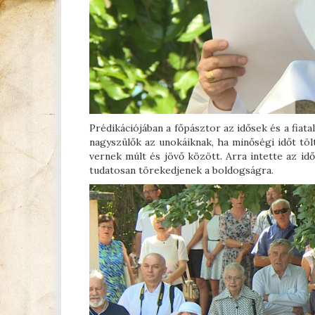
Prédikációjában a főpásztor az idősek és a fiat
nagyszülők az unokáiknak, ha minőségi időt töl
vernek múlt és jövő között. Arra intette az i
tudatosan törekedjenek a boldogságra.