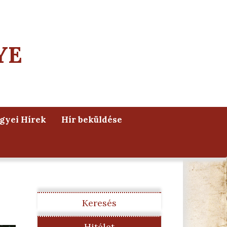
YE
yei Hírek
Hír beküldése
Keresés
Hitélet