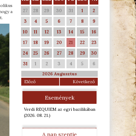
olikus
27
28
29
30
31
1
2
hogy a
t.
3
4
5
6
7
8
9
10
11
12
13
14
15
16
17
18
19
20
21
22
23
24
25
26
27
28
29
30
31
1
2
3
4
5
6
2026 Augusztus
Előző
Következő
Események
Verdi REQUIEM az egri bazilikában
(2026. 08. 21.
)
A nap szentje