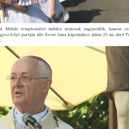
nt Mihály templomától indulva nemcsak nagyszülők, hanem cs
gyva folyó partján álló Szent Anna kápolnához július 23-án, ahol T
.