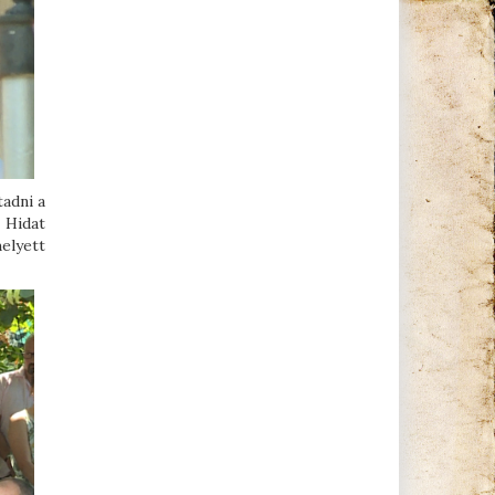
tadni a
 Hidat
elyett