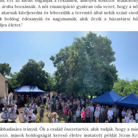
nni, ezt az ideált sugallják a reklámok, amelyek sokszor lealacsony
 áruba bocsássák. A női emancipáció gyakran oda vezet, hogy a nők
karnak kiteljesedni és lebecsülik a teremtő által nekik szánt csod
ak boldog édesanyák és nagymamák, akik őrzik a házastársi hű
jes életet.”
vábbadására irányul. Ők a család összetartói, akik tudják, hogy a m
dozó, mások boldogságát kereső életre mutatott példát Jézus Kri