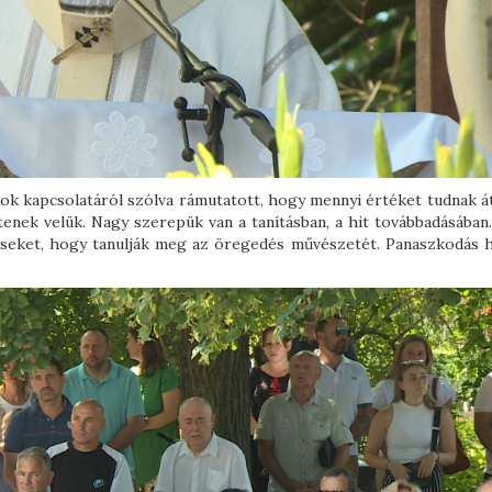
alok kapcsolatáról szólva rámutatott, hogy mennyi értéket tudnak á
tenek velük. Nagy szerepük van a tanításban, a hit továbbadásában.
dőseket, hogy tanulják meg az öregedés művészetét. Panaszkodás h