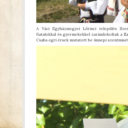
A Váci Egyházmegyei Lőrinci település Sze
fiatalokkal és gyermekekkel zarándokoltak a Za
Csaba egri érsek mutatott be ünnepi szentmisét