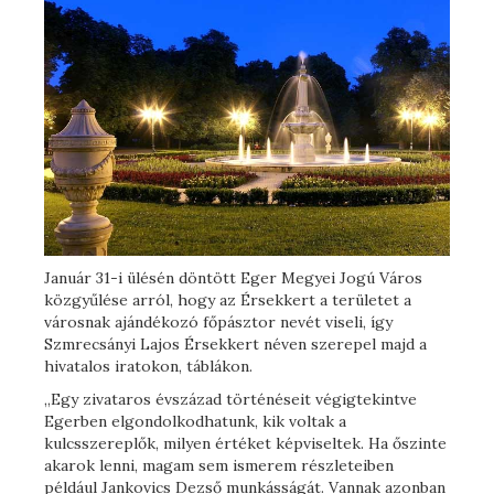
Január 31-i ülésén döntött Eger Megyei Jogú Város
közgyűlése arról, hogy az Érsekkert a területet a
városnak ajándékozó főpásztor nevét viseli, így
Szmrecsányi Lajos Érsekkert néven szerepel majd a
hivatalos iratokon, táblákon.
„Egy zivataros évszázad történéseit végigtekintve
Egerben elgondolkodhatunk, kik voltak a
kulcsszereplők, milyen értéket képviseltek. Ha őszinte
akarok lenni, magam sem ismerem részleteiben
például Jankovics Dezső munkásságát. Vannak azonban