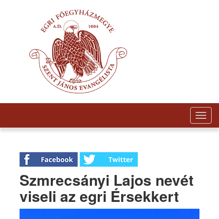
Togg
navig
Szmrecsányi Lajos nevét
viseli az egri Érsekkert