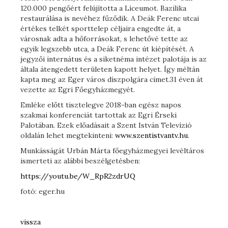
120.000 pengőért felújította a Líceumot. Bazilika
restaurálása is nevéhez fűződik. A Deák Ferenc utcai
értékes telkét sporttelep céljaira engedte át, a
városnak adta a hőforrásokat, s lehetővé tette az
egyik legszebb utca, a Deák Ferenc út kiépítését. A
jegyzői internátus és a siketnéma intézet palotája is az
általa átengedett területen kapott helyet. Így méltán
kapta meg az Eger város díszpolgára címet.31 éven át
vezette az Egri Főegyházmegyét.
Emléke előtt tisztelegve 2018-ban egész napos
szakmai konferenciát tartottak az Egri Érseki
Palotában. Ezek előadásait a Szent István Televízió
oldalán lehet megtekinteni:
www.szentistvantv.hu
.
Munkásságát Urbán Márta főegyházmegyei levéltáros
ismerteti az alábbi beszélgetésben:
https://youtu.be/W_RpR2zdrUQ
fotó: eger.hu
vissza