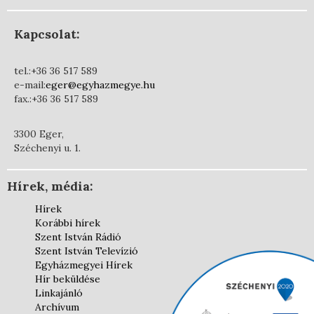
Kapcsolat:
tel.:+36 36 517 589
e-mail:
eger@egyhazmegye.hu
fax.:+36 36 517 589
3300 Eger,
Széchenyi u. 1.
Hírek, média:
Hírek
Korábbi hírek
Szent István Rádió
Szent István Televízió
Egyházmegyei Hírek
Hír beküldése
Linkajánló
Archívum