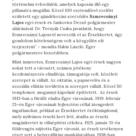
történelmi évfordulók, amelyek kapcsán illő egy
pillanatra megállni. Közel 100 esztendővel ezelőtt
született egy ajándékozási szerződés
Szmrecsányi
Lajos
egri érsek és Jankovics Dezső polgármester
aláírásával. Dr. Ternyák Csaba javaslatát, hogy
Szmrecsányi Lajosról nevezzük el az Érsekkertet, úgy
gondolom kötelességem volt a közgyűlés elé
terjeszteni” – mondta Habis László, Eger
polgármestere beszédében.
Mint ismeretes, Szmrecsányi Lajos egri érsek nagyon
sokat tett a városért, számos jótékony
kezdeményezés elindítója, támogatója volt, közéleti
szerepet is vállalt. Az oktatás, a papnevelés és a
szociális ellátás területén is szerepet vállalt. Közel 50
templomot, megannyi kápolnát építtetett. Az érsek
1913-ban a fürdőt eladta Eger városának. 1919. február
25-én Eger városának fejlesztési céllal átengedett
ingatlanokat, például az Érsekkertet öröktulajdonul,
mely nyilvános érseki kert lett, átadta az érseki
magánkertet is villaépítési célokra. 1925. január 31-én
földrengés sújtotta Eger városát, az érsek tevékenyen
részt vett a helyreállítási munkálatokban. 1938-ban