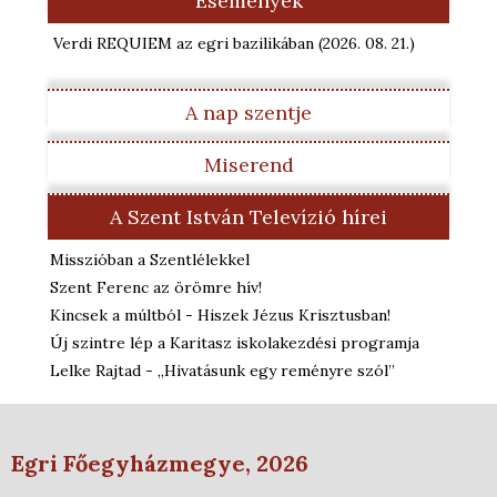
Események
Verdi REQUIEM az egri bazilikában
(2026. 08. 21.
)
A nap szentje
Miserend
A Szent István Televízió hírei
Misszióban a Szentlélekkel
Szent Ferenc az örömre hív!
Kincsek a múltból - Hiszek Jézus Krisztusban!
Új szintre lép a Karitasz iskolakezdési programja
Lelke Rajtad - „Hivatásunk egy reményre szól”
Egri Főegyházmegye, 2026