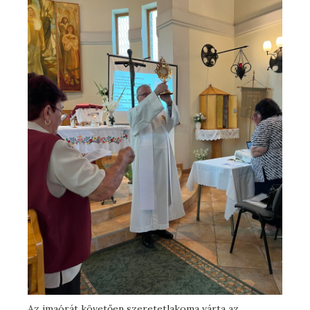
Az imaórát követően szeretetlakoma várta az