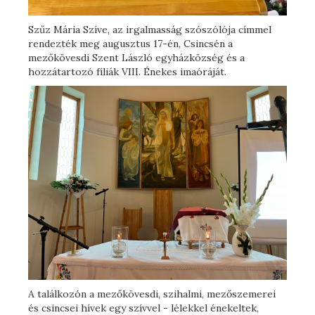
Szűz Mária Szíve, az irgalmasság szószólója címmel
rendezték meg augusztus 17-én, Csincsén a
mezőkövesdi Szent László egyházközség és a
hozzátartozó fíliák VIII. Énekes imaóráját.
A találkozón a mezőkövesdi, szihalmi, mezőszemerei
és csincsei hívek egy szívvel - lélekkel énekeltek,