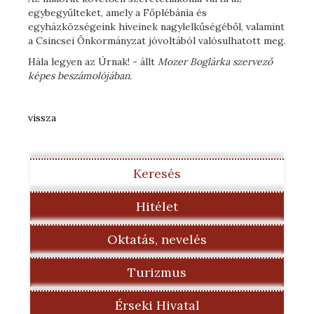
egybegyűlteket, amely a Főplébánia és
egyházközségeink híveinek nagylelkűségéből, valamint
a Csincsei Önkormányzat jóvoltából valósulhatott meg.
Hála legyen az Úrnak! - állt
Mozer Boglárka szervező
képes beszámolójában.
vissza
Keresés
Hitélet
Oktatás, nevelés
Turizmus
Érseki Hivatal