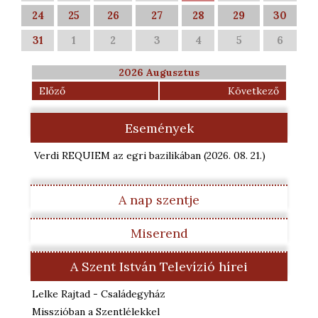
24
25
26
27
28
29
30
31
1
2
3
4
5
6
2026 Augusztus
Előző
Következő
Események
Verdi REQUIEM az egri bazilikában
(2026. 08. 21.
)
A nap szentje
Miserend
A Szent István Televízió hírei
Lelke Rajtad - Családegyház
Misszióban a Szentlélekkel