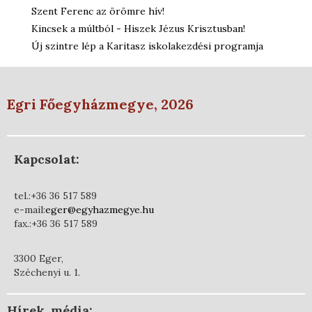
Szent Ferenc az örömre hív!
Kincsek a múltból - Hiszek Jézus Krisztusban!
Új szintre lép a Karitasz iskolakezdési programja
Egri Főegyházmegye, 2026
Kapcsolat:
tel.:+36 36 517 589
e-mail:
eger@egyhazmegye.hu
fax.:+36 36 517 589
3300 Eger,
Széchenyi u. 1.
Hírek, média: