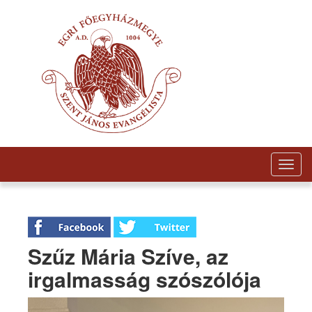
Togg
navig
Szűz Mária Szíve, az
irgalmasság szószólója