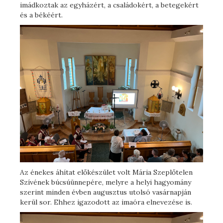
imádkoztak az egyházért, a családokért, a betegekért
és a békéért.
Az énekes áhítat előkészület volt Mária Szeplőtelen
Szívének búcsúünnepére, melyre a helyi hagyomány
szerint minden évben augusztus utolsó vasárnapján
kerül sor. Ehhez igazodott az imaóra elnevezése is.