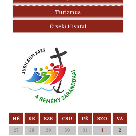
Turizmus
Érseki Hivatal
HÉ
KE
SZE
CSÜ
PÉ
SZO
VA
27
28
29
30
31
1
2