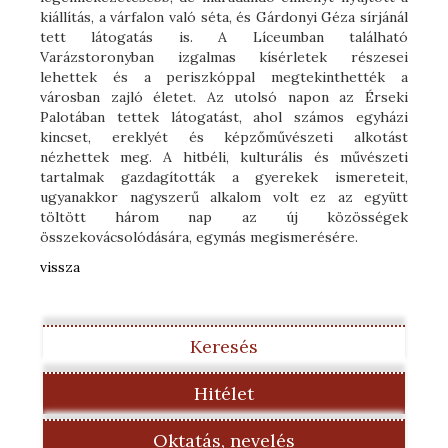
kiállítás, a várfalon való séta, és Gárdonyi Géza sírjánál
tett látogatás is. A Líceumban található
Varázstoronyban izgalmas kísérletek részesei
lehettek és a periszkóppal megtekinthették a
városban zajló életet. Az utolsó napon az Érseki
Palotában tettek látogatást, ahol számos egyházi
kincset, ereklyét és képzőművészeti alkotást
nézhettek meg. A hitbéli, kulturális és művészeti
tartalmak gazdagították a gyerekek ismereteit,
ugyanakkor nagyszerű alkalom volt ez az együtt
töltött három nap az új közösségek
összekovácsolódására, egymás megismerésére.
vissza
Keresés
Hitélet
Oktatás, nevelés