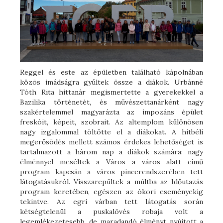
Reggel és este az épületben található kápolnában
közös imádságra gyűltek össze a diákok. Urbánné
Tóth Rita hittanár megismertette a gyerekekkel a
Bazilika történetét, és művészettanárként nagy
szakértelemmel magyarázta az impozáns épület
freskóit, képeit, szobrait. Az altemplom különösen
nagy izgalommal töltötte el a diákokat. A hitbéli
megerősödés mellett számos érdekes lehetőséget is
tartalmazott a három nap a diákok számára: nagy
élménnyel meséltek a Város a város alatt című
program kapcsán a város pincerendszerében tett
látogatásukról. Visszarepültek a múltba az Időutazás
program keretében, egészen az ókori eseményekig
tekintve. Az egri várban tett látogatás során
kétségtelenül a puskalövés robaja volt a
legemlékezetesebb, de maradandó élményt nyújtott a