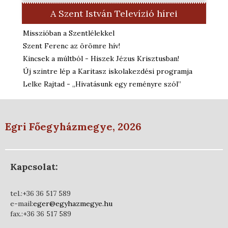
A Szent István Televízió hírei
Misszióban a Szentlélekkel
Szent Ferenc az örömre hív!
Kincsek a múltból - Hiszek Jézus Krisztusban!
Új szintre lép a Karitasz iskolakezdési programja
Lelke Rajtad - „Hivatásunk egy reményre szól”
Egri Főegyházmegye, 2026
Kapcsolat:
tel.:+36 36 517 589
e-mail:
eger@egyhazmegye.hu
fax.:+36 36 517 589