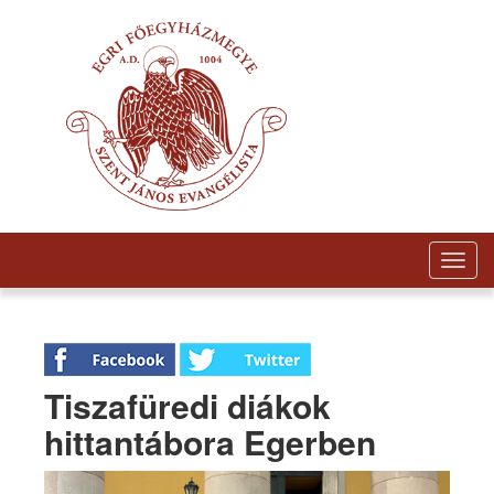
Togg
navig
Tiszafüredi diákok
hittantábora Egerben