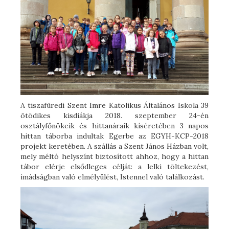
A tiszafüredi Szent Imre Katolikus Általános Iskola 39
ötödikes kisdiákja 2018. szeptember 24-én
osztályfőnökeik és hittanáraik kíséretében 3 napos
hittan táborba indultak Egerbe az EGYH-KCP-2018
projekt keretében. A szállás a Szent János Házban volt,
mely méltó helyszínt biztosított ahhoz, hogy a hittan
tábor elérje elsődleges célját: a lelki töltekezést,
imádságban való elmélyülést, Istennel való találkozást.