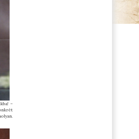
kba! –
onkrét
olyan.