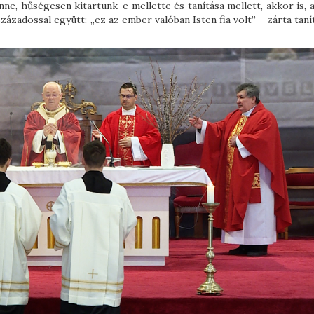
ne, hűségesen kitartunk-e mellette és tanítása mellett, akkor is, 
zázadossal együtt: „ez az ember valóban Isten fia volt” – zárta taní