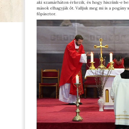
aki szamárháton érkezik, és hogy hiszünk-e ben
mások elhagyják őt. Valljuk meg mi is a pogány s
főpásztor.