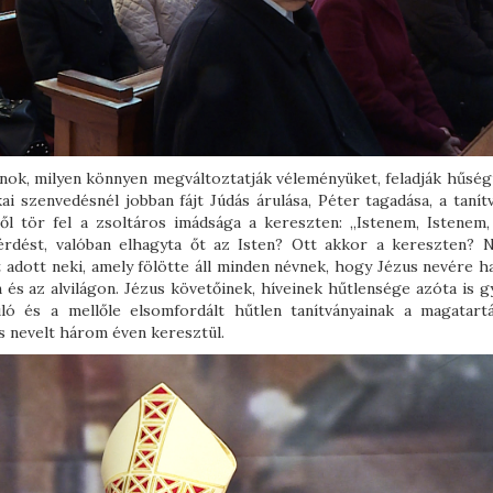
anok, milyen könnyen megváltoztatják véleményüket, feladják hűség
ai szenvedésnél jobban fájt Júdás árulása, Péter tagadása, a tanít
ől tör fel a zsoltáros imádsága a kereszten: „Istenem, Istenem,
kérdést, valóban elhagyta őt az Isten? Ott akkor a kereszten? 
 adott neki, amely fölötte áll minden névnek, hogy Jézus nevére h
és az alvilágon. Jézus követőinek, híveinek hűtlensége azóta is g
ó és a mellőle elsomfordált hűtlen tanítványainak a magatartá
és nevelt három éven keresztül.