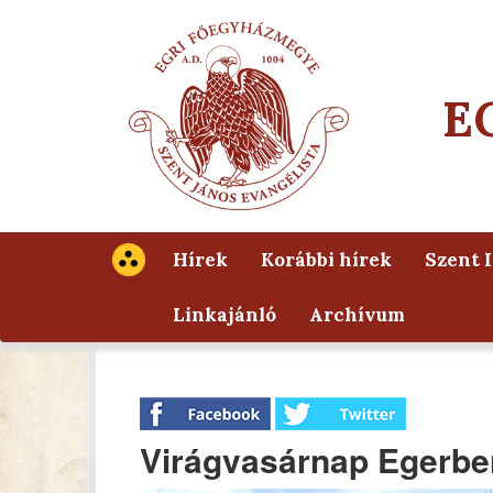
E
Hírek
Korábbi hírek
Szent 
Linkajánló
Archívum
Virágvasárnap Egerbe