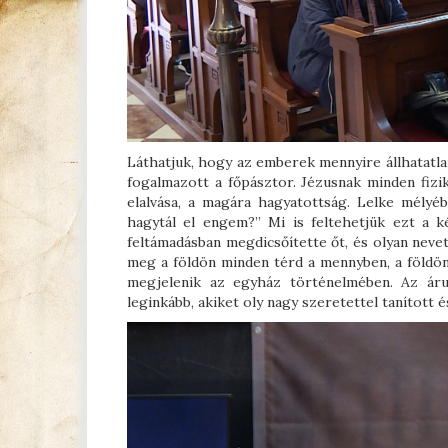
Láthatjuk, hogy az emberek mennyire állhatatl
fogalmazott a főpásztor. Jézusnak minden fizik
elalvása, a magára hagyatottság. Lelke mélyéb
hagytál el engem?” Mi is feltehetjük ezt a 
feltámadásban megdicsőítette őt, és olyan nevet
meg a földön minden térd a mennyben, a földön 
megjelenik az egyház történelmében. Az árul
leginkább, akiket oly nagy szeretettel tanított 