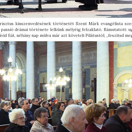
risztus kínszenvedésének történetét Szent Márk evangélista szer
passió drámai története lelkünk mélyéig felzaklató. Rámutatott: u
d fiát, néhány nap múlva már azt követeli Pilátustól, „feszítsd meg 