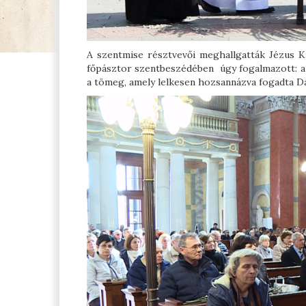
A szentmise résztvevői meghallgatták Jézus K
főpásztor szentbeszédében úgy fogalmazott: a 
a tömeg, amely lelkesen hozsannázva fogadta Dávi