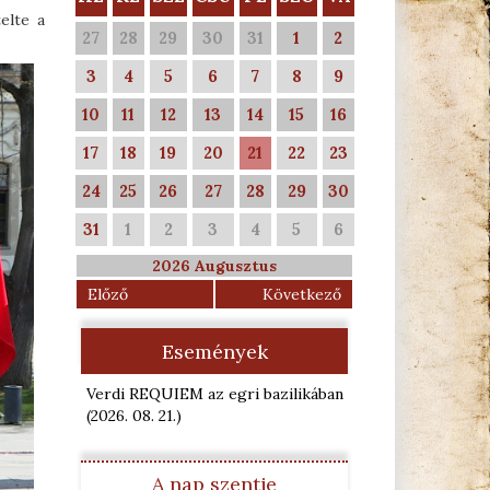
elte a
27
28
29
30
31
1
2
3
4
5
6
7
8
9
10
11
12
13
14
15
16
17
18
19
20
21
22
23
24
25
26
27
28
29
30
31
1
2
3
4
5
6
2026 Augusztus
Előző
Következő
Események
Verdi REQUIEM az egri bazilikában
(2026. 08. 21.
)
A nap szentje