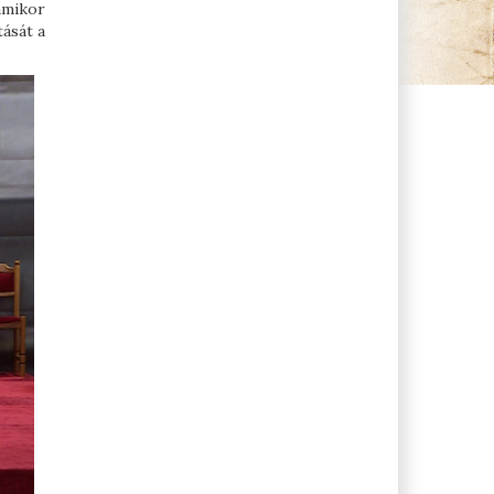
amikor
tását a