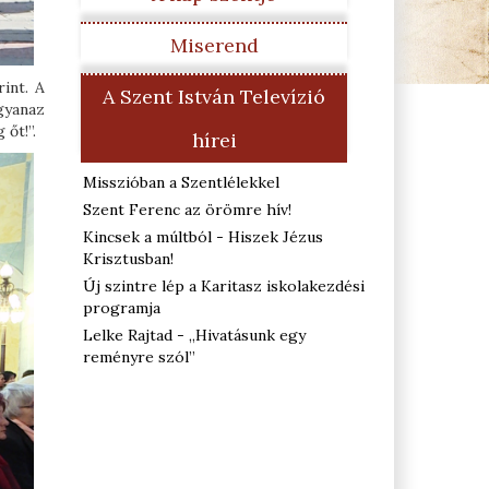
Miserend
int. A
A Szent István Televízió
gyanaz
őt!”.
hírei
Misszióban a Szentlélekkel
Szent Ferenc az örömre hív!
Kincsek a múltból - Hiszek Jézus
Krisztusban!
Új szintre lép a Karitasz iskolakezdési
programja
Lelke Rajtad - „Hivatásunk egy
reményre szól”