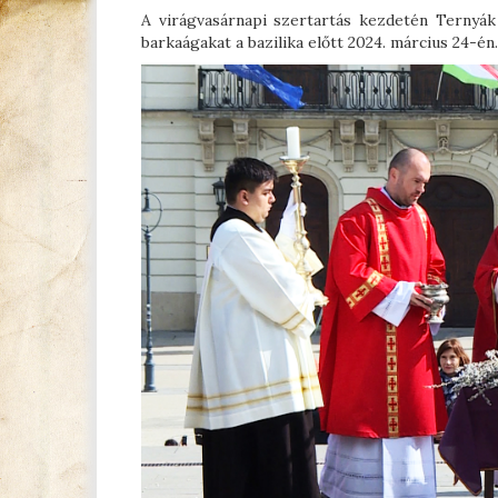
A virágvasárnapi szertartás kezdetén Ternyá
barkaágakat a bazilika előtt 2024. március 24-én.