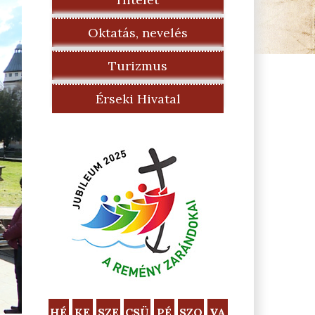
Oktatás, nevelés
Turizmus
Érseki Hivatal
HÉ
KE
SZE
CSÜ
PÉ
SZO
VA