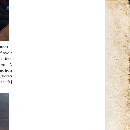
üket –
ványok
 miért
Nem. A
ajoljon
yakran
sa fáj