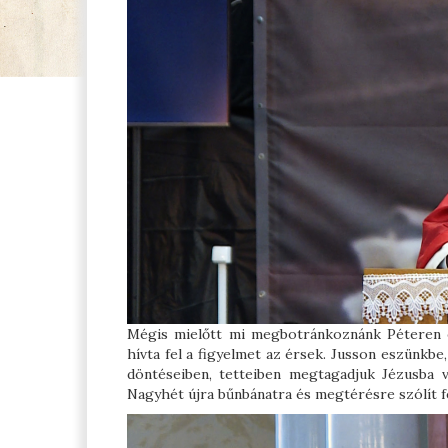
Mégis mielőtt mi megbotránkoznánk Péteren és
hívta fel a figyelmet az érsek. Jusson eszünkb
döntéseiben, tetteiben megtagadjuk Jézusba v
Nagyhét újra bűnbánatra és megtérésre szólít f