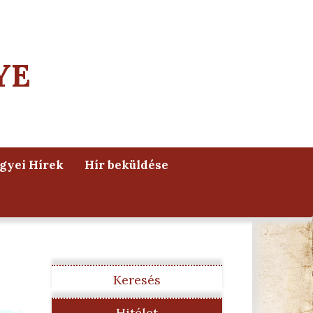
YE
yei Hírek
Hír beküldése
Keresés
Hitélet