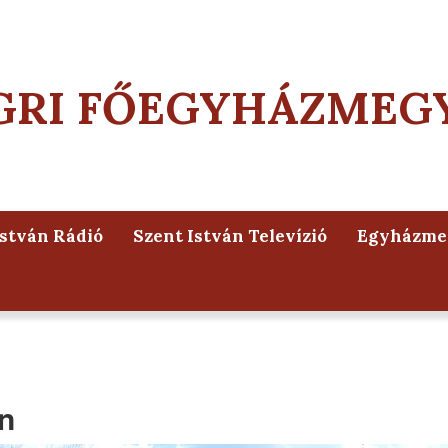
GRI FŐEGYHÁZMEG
István Rádió
Szent István Televízió
Egyházmeg
n