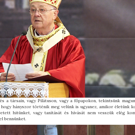
 a társain, vagy Pilátuson, vagy a főpapokon, tekintsünk magun
e, hogy hányszor történik meg velünk is ugyanez, amikor életünk k
etett hitünket, vagy tanítását és hívását nem vesszük elég kom
el bennünket.