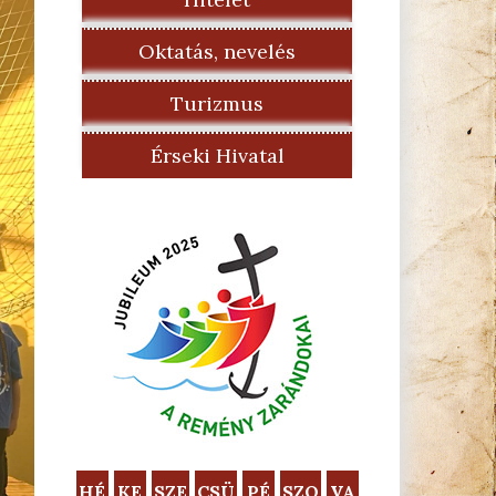
Oktatás, nevelés
Turizmus
Érseki Hivatal
HÉ
KE
SZE
CSÜ
PÉ
SZO
VA