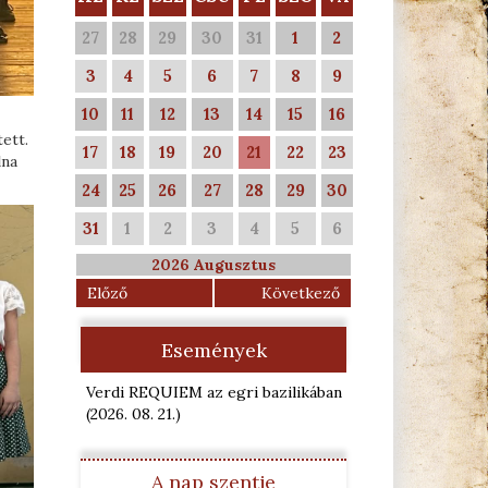
27
28
29
30
31
1
2
3
4
5
6
7
8
9
10
11
12
13
14
15
16
ett.
17
18
19
20
21
22
23
lna
24
25
26
27
28
29
30
31
1
2
3
4
5
6
2026 Augusztus
Előző
Következő
Események
Verdi REQUIEM az egri bazilikában
(2026. 08. 21.
)
A nap szentje