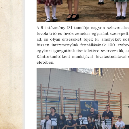
A 9 intézmény 131 tanulója nagyon színvonala
fuvola trió és fúvós zenekar egyaránt szerepel
ad, és olyan érzéseket fejez ki, amelyeket s
hiszen intézményünk fennállásának 100. évfor
egykori igazgatónk tiszteletére szervezzük, a
Kántortanítóként munkájával, hivatástudatáva
életében.