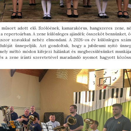
s műsort adott elő. Szólóének, kamarakórus, hangszeres zene, né
t a repertoárban. A zene különleges ajándék: összeköt bennünket, 
okszor szavakkal nehéz elmondani. A 2026-os év különleges szám
dulóját ünnepeljük. Azt gondoltuk, hogy a jubileumi nyitó ünne
mely méltó módon kifejezi hálánkat és megbecsülésünket munkája 
l és a zene iránti szeretetével maradandó nyomot hagyott közös