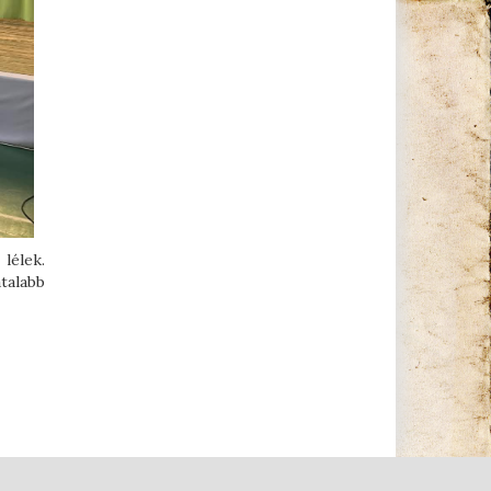
lélek.
talabb