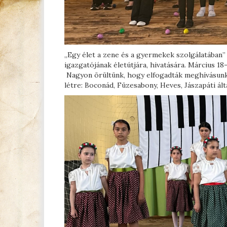
„Egy élet a zene és a gyermekek szolgálatában”
igazgatójának életútjára, hivatására. Március 1
Nagyon örültünk, hogy elfogadták meghívásunkat
létre: Boconád, Füzesabony, Heves, Jászapáti ált