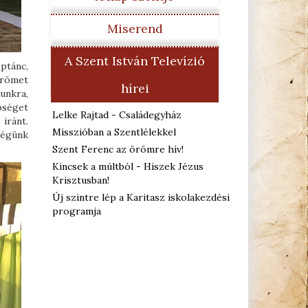
Miserend
A Szent István Televízió
ptánc,
örömet
hírei
unkra,
pséget
Lelke Rajtad - Családegyház
iránt.
Misszióban a Szentlélekkel
ségünk
Szent Ferenc az örömre hív!
Kincsek a múltból - Hiszek Jézus
Krisztusban!
Új szintre lép a Karitasz iskolakezdési
programja