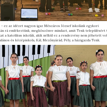
 - ez az idézet nagyon igaz Mészáros József iskolánk egykori
8-án rá emlékeztünk, megköszönve mindazt, amit Tenk településért t
 a katolikus iskolák, akik nélkül ez a rendezvény nem jöhetett vo
alános és középiskola, Kál, Mezőnyárád, Pély, a házigazda Tenk.