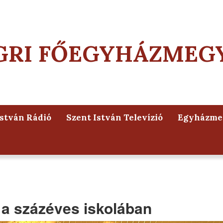
GRI FŐEGYHÁZMEG
István Rádió
Szent István Televízió
Egyházmeg
 a százéves iskolában