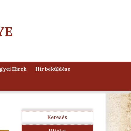
YE
yei Hírek
Hír beküldése
Keresés
Hitélet