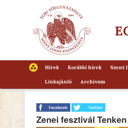
E
Hírek
Korábbi hírek
Szent 
Linkajánló
Archívum
Zenei fesztivál Tenken