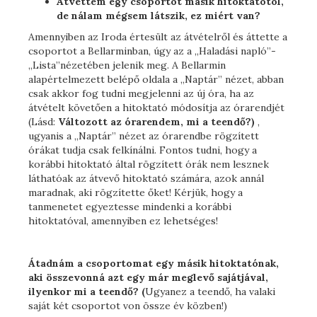
Átvettem egy csoportot másik hitoktatótól,
de nálam mégsem látszik, ez miért van?
Amennyiben az Iroda értesült az átvételről és áttette a
csoportot a Bellarminban, úgy az a „Haladási napló”-
„Lista”nézetében jelenik meg. A Bellarmin
alapértelmezett belépő oldala a „Naptár” nézet, abban
csak akkor fog tudni megjelenni az új óra, ha az
átvételt követően a hitoktató módosítja az órarendjét
(Lásd:
Változott az órarendem, mi a teendő?)
,
ugyanis a „Naptár” nézet az órarendbe rögzített
órákat tudja csak felkínálni. Fontos tudni, hogy a
korábbi hitoktató által rögzített órák nem lesznek
láthatóak az átvevő hitoktató számára, azok annál
maradnak, aki rögzítette őket! Kérjük, hogy a
tanmenetet egyeztesse mindenki a korábbi
hitoktatóval, amennyiben ez lehetséges!
Átadnám a csoportomat egy másik hitoktatónak,
aki összevonná azt egy már meglevő sajátjával,
ilyenkor mi a teendő? (
Ugyanez a teendő, ha valaki
saját két csoportot von össze év közben!)