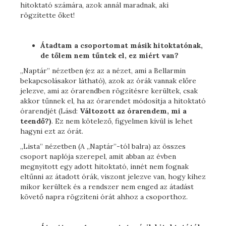
hitoktató számára, azok annál maradnak, aki
rögzítette őket!
Átadtam a csoportomat másik hitoktatónak,
de tőlem nem tűntek el, ez miért van?
„Naptár” nézetben (ez az a nézet, ami a Bellarmin
bekapcsolásakor látható), azok az órák vannak előre
jelezve, ami az órarendben rögzítésre kerültek, csak
akkor tűnnek el, ha az órarendet módosítja a hitoktató
órarendjét (Lásd:
Változott az órarendem, mi a
teendő?)
. Ez nem kötelező, figyelmen kívül is lehet
hagyni ezt az órát.
„Lista” nézetben (A „Naptár”-tól balra) az összes
csoport naplója szerepel, amit abban az évben
megnyitott egy adott hitoktató, innét nem fognak
eltűnni az átadott órák, viszont jelezve van, hogy kihez
mikor kerültek és a rendszer nem enged az átadást
követő napra rögzíteni órát ahhoz a csoporthoz.