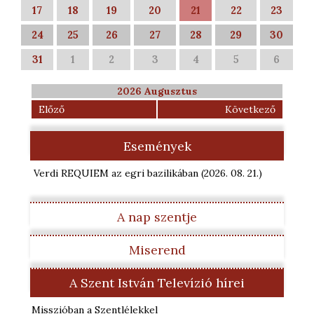
17
18
19
20
21
22
23
24
25
26
27
28
29
30
31
1
2
3
4
5
6
2026 Augusztus
Előző
Következő
Események
Verdi REQUIEM az egri bazilikában
(2026. 08. 21.
)
A nap szentje
Miserend
A Szent István Televízió hírei
Misszióban a Szentlélekkel