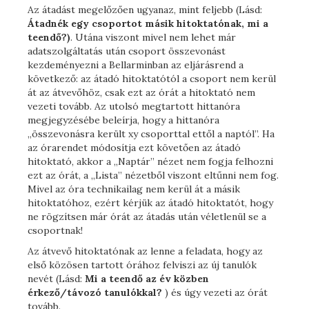
Az átadást megelőzően ugyanaz, mint feljebb (Lásd:
Átadnék egy csoportot másik hitoktatónak, mi a
teendő?)
. Utána viszont mivel nem lehet már
adatszolgáltatás után csoport összevonást
kezdeményezni a Bellarminban az eljárásrend a
következő: az átadó hitoktatótól a csoport nem kerül
át az átvevőhöz, csak ezt az órát a hitoktató nem
vezeti tovább. Az utolsó megtartott hittanóra
megjegyzésébe beleírja, hogy a hittanóra
„összevonásra került xy csoporttal ettől a naptól”. Ha
az órarendet módosítja ezt követően az átadó
hitoktató, akkor a „Naptár” nézet nem fogja felhozni
ezt az órát, a „Lista” nézetből viszont eltűnni nem fog.
Mivel az óra technikailag nem kerül át a másik
hitoktatóhoz, ezért kérjük az átadó hitoktatót, hogy
ne rögzítsen már órát az átadás után véletlenül se a
csoportnak!
Az átvevő hitoktatónak az lenne a feladata, hogy az
első közösen tartott órához felviszi az új tanulók
nevét (Lásd:
Mi a teendő az év közben
érkező/távozó tanulókkal?
) és úgy vezeti az órát
tovább.