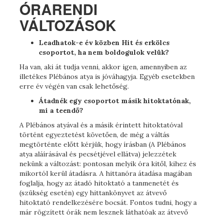
ÓRARENDI
VÁLTOZÁSOK
Leadhatok-e év közben Hit és erkölcs
csoportot, ha nem boldogulok velük?
Ha van, aki át tudja venni, akkor igen, amennyiben az
illetékes Plébános atya is jóváhagyja. Egyéb esetekben
erre év végén van csak lehetőség.
Átadnék egy csoportot másik hitoktatónak,
mi a teendő?
A Plébános atyával és a másik érintett hitoktatóval
történt egyeztetést követően, de még a váltás
megtörténte előtt kérjük, hogy írásban (A Plébános
atya aláírásával és pecsétjével ellátva) jelezzétek
nekünk a változást: pontosan melyik óra kitől, kihez és
mikortól kerül átadásra. A hittanóra átadása magában
foglalja, hogy az átadó hitoktató a tanmenetét és
(szükség esetén) egy hittankönyvet az átvevő
hitoktató rendelkezésére bocsát. Fontos tudni, hogy a
már rögzített órák nem lesznek láthatóak az átvevő