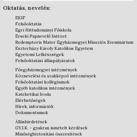
Oktatás, nevelés:
EKIF
Felsőoktatás
Egri Hittudományi Főiskola
Érseki Papnevelő Intézet
Redemptoris Mater Egyházmegyei Missziós Szeminárium
Eszterházy Károly Katolikus Egyetem
Egyetemi Lelkészségek
Felsőoktatási álláspályázatok
Főegyházmegyei intézmények
Köznevelési és szakképző intézmények
Felsőoktatási kollégiumok
Egyéb katolikus intézmények
Kateketikai Iroda
Elérhetőségek
Hírek, információk
Dokumentumok
Álláshirdetések
GY.I.K. - gyakran ismételt kérdések
Minőségbiztosítási összesítések