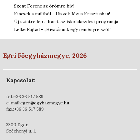
Szent Ferenc az örömre hív!
Kincsek a múltból - Hiszek Jézus Krisztusban!
Új szintre lép a Karitasz iskolakezdési programja
Lelke Rajtad - „Hivatásunk egy reményre szól”
Egri Főegyházmegye, 2026
Kapcsolat:
tel.:+36 36 517 589
e-mail:
eger@egyhazmegye.hu
fax.:+36 36 517 589
3300 Eger,
Széchenyi u. 1.