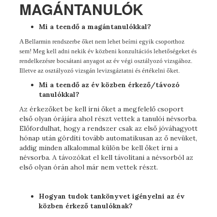
MAGÁNTANULÓK
Mi a teendő a magántanulókkal?
A Bellarmin rendszerbe őket nem lehet beírni egyik csoporthoz
sem! Meg kell adni nekik év közbeni konzultációs lehetőségeket és
rendelkezésre bocsátani anyagot az év végi osztályozó vizsgához.
Illetve az osztályozó vizsgán levizsgáztatni és értékelni őket.
Mi a teendő az év közben érkező/távozó
tanulókkal?
Az érkezőket be kell írni őket a megfelelő csoport
első olyan órájára ahol részt vettek a tanulói névsorba.
Előfordulhat, hogy a rendszer csak az első jóváhagyott
hónap után gördíti tovább automatikusan az ő nevüket,
addig minden alkalommal külön be kell őket írni a
névsorba. A távozókat el kell távolítani a névsorból az
első olyan órán ahol már nem vettek részt.
Hogyan tudok tankönyvet igényelni az év
közben érkező tanulóknak?