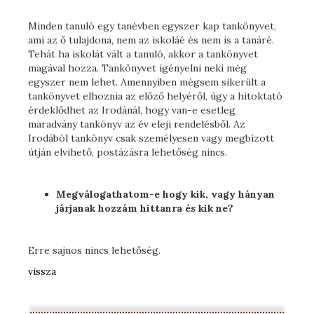
Minden tanuló egy tanévben egyszer kap tankönyvet,
ami az ő tulajdona, nem az iskoláé és nem is a tanáré.
Tehát ha iskolát vált a tanuló, akkor a tankönyvet
magával hozza. Tankönyvet igényelni neki még
egyszer nem lehet. Amennyiben mégsem sikerült a
tankönyvet elhoznia az előző helyéről, úgy a hitoktató
érdeklődhet az Irodánál, hogy van-e esetleg
maradvány tankönyv az év eleji rendelésből. Az
Irodából tankönyv csak személyesen vagy megbízott
útján elvihető, postázásra lehetőség nincs.
Megválogathatom-e hogy kik, vagy hányan
járjanak hozzám hittanra és kik ne?
Erre sajnos nincs lehetőség.
vissza