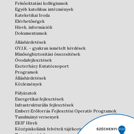
Felsőoktatási kollégiumok
Egyéb katolikus intézmények
Kateketikai Iroda
Elérhetőségek
Hírek, információk
Dokumentumok
Álláshirdetések
GY.I.K. - gyakran ismételt kérdések
Minőségbiztosítási összesítések
Óvodafejlesztések
Eszterházy Kutatócsoport
Programok
Álláshirdetések
Közlemények
Pályázatok
Energetikai fejlesztések
Infrastrukturális fejlesztések
Emberi Erőforrás Fejlesztési Operatív Programok
Tanulmányi versenyek
EKIF Hírek
Középiskoláink felvételi tájékoztatói