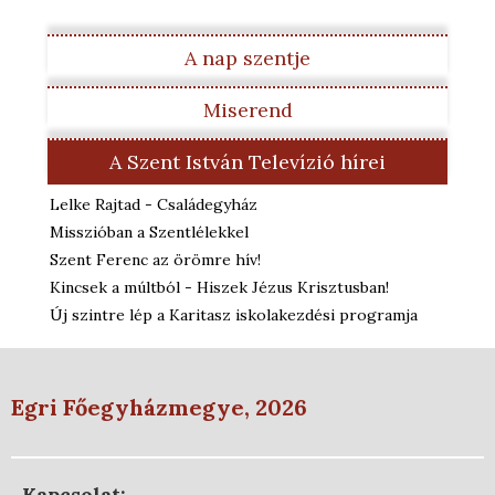
A nap szentje
Miserend
A Szent István Televízió hírei
Lelke Rajtad - Családegyház
Misszióban a Szentlélekkel
Szent Ferenc az örömre hív!
Kincsek a múltból - Hiszek Jézus Krisztusban!
Új szintre lép a Karitasz iskolakezdési programja
Egri Főegyházmegye, 2026
Kapcsolat: