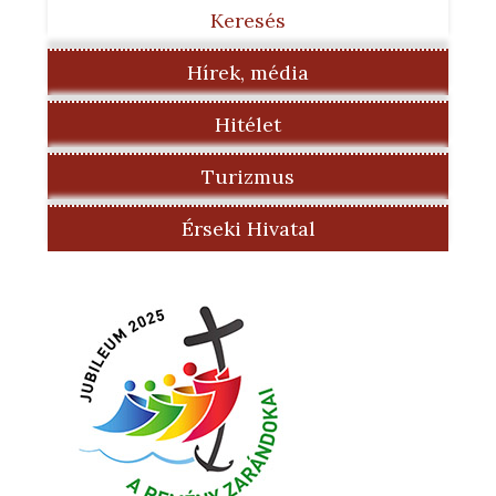
Keresés
Hírek, média
Hitélet
Turizmus
Érseki Hivatal