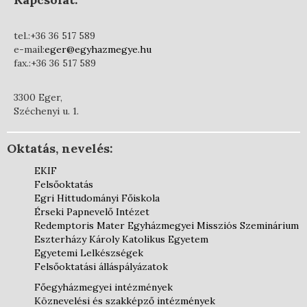
tel.:+36 36 517 589
e-mail:
eger@egyhazmegye.hu
fax.:+36 36 517 589
3300 Eger,
Széchenyi u. 1.
Oktatás, nevelés:
EKIF
Felsőoktatás
Egri Hittudományi Főiskola
Érseki Papnevelő Intézet
Redemptoris Mater Egyházmegyei Missziós Szeminárium
Eszterházy Károly Katolikus Egyetem
Egyetemi Lelkészségek
Felsőoktatási álláspályázatok
Főegyházmegyei intézmények
Köznevelési és szakképző intézmények