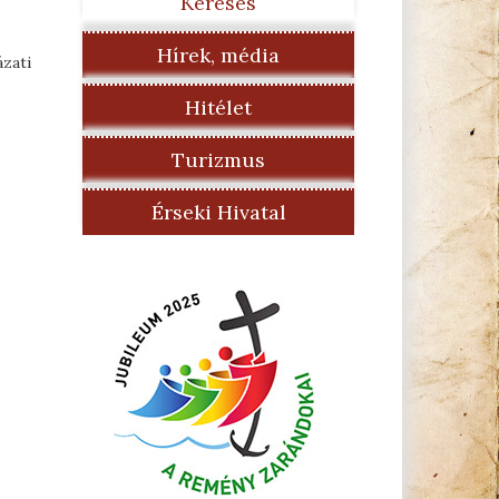
Keresés
Hírek, média
ázati
Hitélet
Turizmus
Érseki Hivatal