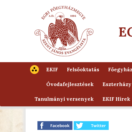
E
EKIF
Felsőoktatás
Főegyhá
Óvodafejlesztések
Eszterházy
Tanulmányi versenyek
EKIF Hírek