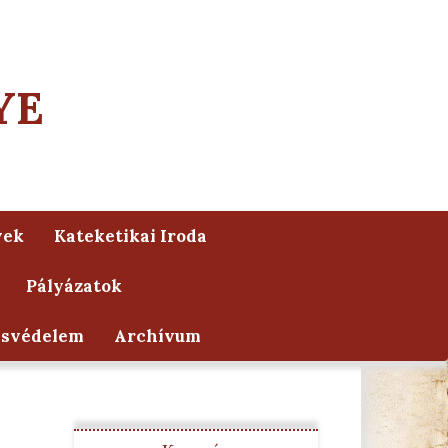
YE
yek
Kateketikai Iroda
Pályázatok
ésvédelem
Archívum