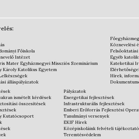
elés:
Főegyházmeg
tás
Köznevelési 
dományi Főiskola
Felsőoktatási
nevelő Intézet
Egyéb katoli
is Mater Egyházmegyei Missziós Szeminárium
Kateketikai I
y Károly Katolikus Egyetem
Elérhetősége
Lelkészségek
Hírek, inform
ási álláspályázatok
Dokumentum
tések
Pályázatok
gyakran ismételt kérdések
Energetikai fejlesztések
tosítási összesítések
Infrastrukturális fejlesztések
esztések
Emberi Erőforrás Fejlesztési Oper
y Kutatócsoport
Tanulmányi versenyek
k
EKIF Hírek
tések
Középiskoláink felvételi tájékoztató
yek
Teremtésvédelem