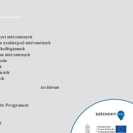
yei intézmények
és szakképző intézmények
 kollégiumok
kus intézmények
roda
k
ációk
ok
Archívum
atív Programok
i