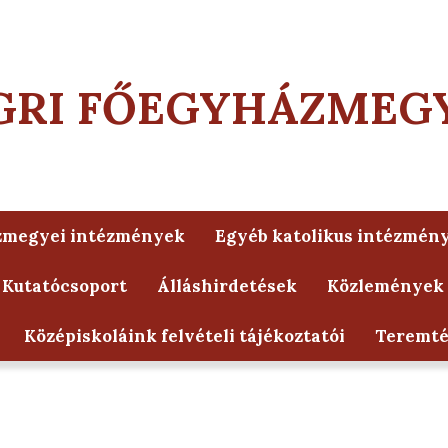
GRI FŐEGYHÁZMEG
zmegyei intézmények
Egyéb katolikus intézmén
 Kutatócsoport
Álláshirdetések
Közlemények
Középiskoláink felvételi tájékoztatói
Teremt