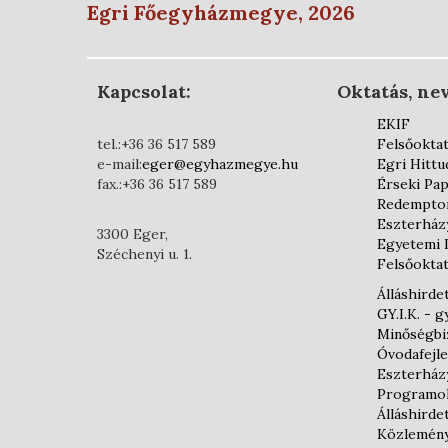
Egri Főegyházmegye, 2026
Kapcsolat:
Oktatás, nev
EKIF
tel.:+36 36 517 589
Felsőokta
e-mail:
eger@egyhazmegye.hu
Egri Hittu
fax.:+36 36 517 589
Érseki Pap
Redemptor
Eszterház
3300 Eger,
Egyetemi 
Széchenyi u. 1.
Felsőoktat
Álláshirde
GY.I.K. - 
Minőségbiz
Óvodafejl
Eszterház
Programo
Álláshirde
Közlemén