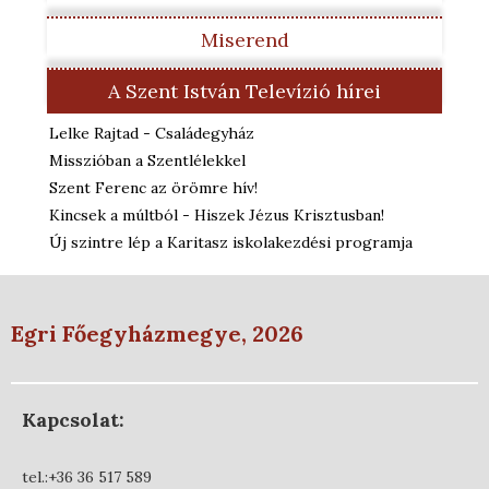
Miserend
A Szent István Televízió hírei
Lelke Rajtad - Családegyház
Misszióban a Szentlélekkel
Szent Ferenc az örömre hív!
Kincsek a múltból - Hiszek Jézus Krisztusban!
Új szintre lép a Karitasz iskolakezdési programja
Egri Főegyházmegye, 2026
Kapcsolat:
tel.:+36 36 517 589