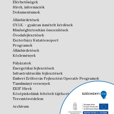
Elérhetőségek
Hírek, információk
Dokumentumok
Álláshirdetések
GY.I.K. - gyakran ismételt kérdések
Minőségbiztosítási összesítések
Óvodafejlesztések
Eszterházy Kutatócsoport
Programok
Álláshirdetések
Közlemények
Pályázatok
Energetikai fejlesztések
Infrastrukturális fejlesztések
Emberi Erőforrás Fejlesztési Operatív Programok
Tanulmányi versenyek
EKIF Hírek
Középiskoláink felvételi tájékoztatói
Teremtésvédelem
Archívum