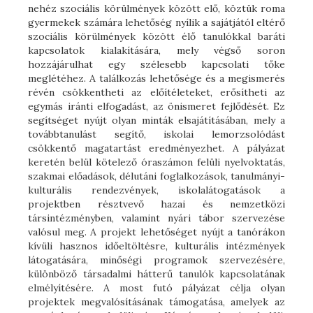
nehéz szociális körülmények között elő, köztük roma
gyermekek számára lehetőség nyílik a sajátjától eltérő
szociális körülmények között élő tanulókkal baráti
kapcsolatok kialakítására, mely végső soron
hozzájárulhat egy szélesebb kapcsolati tőke
meglétéhez. A találkozás lehetősége és a megismerés
révén csökkentheti az előítéleteket, erősítheti az
egymás iránti elfogadást, az önismeret fejlődését. Ez
segítséget nyújt olyan minták elsajátításában, mely a
továbbtanulást segítő, iskolai lemorzsolódást
csökkentő magatartást eredményezhet. A pályázat
keretén belül kötelező óraszámon felüli nyelvoktatás,
szakmai előadások, délutáni foglalkozások, tanulmányi-
kulturális rendezvények, iskolalátogatások a
projektben résztvevő hazai és nemzetközi
társintézményben, valamint nyári tábor szervezése
valósul meg. A projekt lehetőséget nyújt a tanórákon
kívüli hasznos időeltöltésre, kulturális intézmények
látogatására, minőségi programok szervezésére,
különböző társadalmi hátterű tanulók kapcsolatának
elmélyítésére. A most futó pályázat célja olyan
projektek megvalósításának támogatása, amelyek az