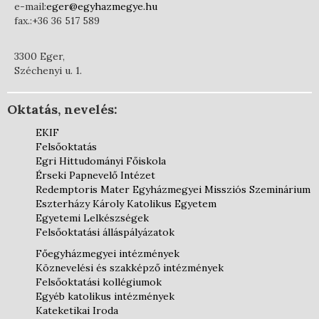
e-mail:
eger@egyhazmegye.hu
fax.:+36 36 517 589
3300 Eger,
Széchenyi u. 1.
Oktatás, nevelés:
EKIF
Felsőoktatás
Egri Hittudományi Főiskola
Érseki Papnevelő Intézet
Redemptoris Mater Egyházmegyei Missziós Szeminárium
Eszterházy Károly Katolikus Egyetem
Egyetemi Lelkészségek
Felsőoktatási álláspályázatok
Főegyházmegyei intézmények
Köznevelési és szakképző intézmények
Felsőoktatási kollégiumok
Egyéb katolikus intézmények
Kateketikai Iroda