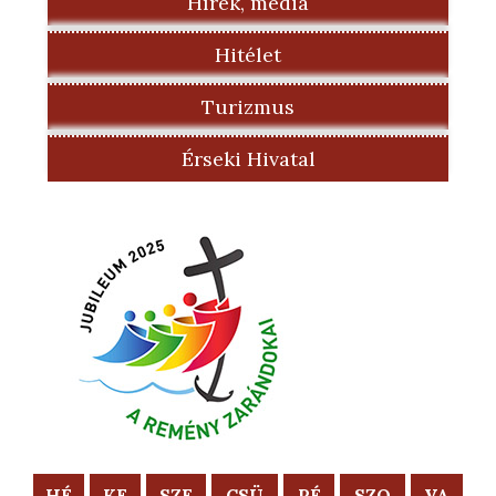
Hírek, média
Hitélet
Turizmus
Érseki Hivatal
HÉ
KE
SZE
CSÜ
PÉ
SZO
VA