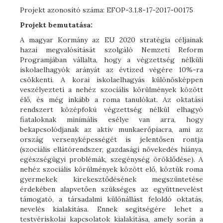
Projekt azonosító száma: EFOP-3.1.8-17-2017-00175
Projekt bemutatása:
A magyar Kormány az EU 2020 stratégia céljainak
hazai megvalósítását szolgáló Nemzeti Reform
Programjában vállalta, hogy a végzettség nélküli
iskolaelhagyók arányát az évtized végére 10%-ra
csökkenti. A korai iskolaelhagyás különösképpen
veszélyezteti a nehéz szociális körülmények között
élő, és még inkább a roma tanulókat. Az oktatási
rendszert középfokú végzettség nélkül elhagyó
fiataloknak minimális esélye van arra, hogy
bekapcsolódjanak az aktív munkaerőpiacra, ami az
ország versenyképességét is jelentősen rontja
(szociális ellátórendszer, gazdasági növekedés hiánya,
egészségügyi problémák, szegénység öröklődése). A
nehéz szociális körülmények között elő, köztük roma
gyermekek kirekesztődésének megszüntetése
érdekében alapvetően szükséges az együttnevelést
támogató, a társadalmi különállást feloldó oktatás,
nevelés kialakítása. Ennek segítségére lehet a
testvériskolai kapcsolatok kialakítása, amely során a