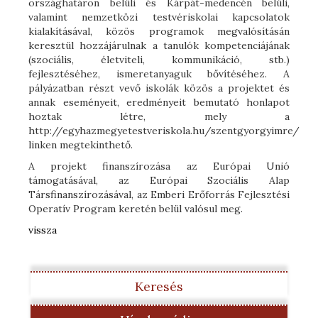
országhatáron belüli és Kárpát-medencén belüli,
valamint nemzetközi testvériskolai kapcsolatok
kialakításával, közös programok megvalósításán
keresztül hozzájárulnak a tanulók kompetenciájának
(szociális, életviteli, kommunikáció, stb.)
fejlesztéséhez, ismeretanyaguk bővítéséhez. A
pályázatban részt vevő iskolák közös a projektet és
annak eseményeit, eredményeit bemutató honlapot
hoztak létre, mely a
http://egyhazmegyetestveriskola.hu/szentgyorgyimre/
linken megtekinthető.
A projekt finanszírozása az Európai Unió
támogatásával, az Európai Szociális Alap
Társfinanszírozásával, az Emberi Erőforrás Fejlesztési
Operatív Program keretén belül valósul meg.
vissza
Keresés