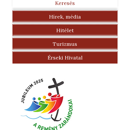
Keresés
Hírek, média
Hitélet
Turizmus
Érseki Hivatal