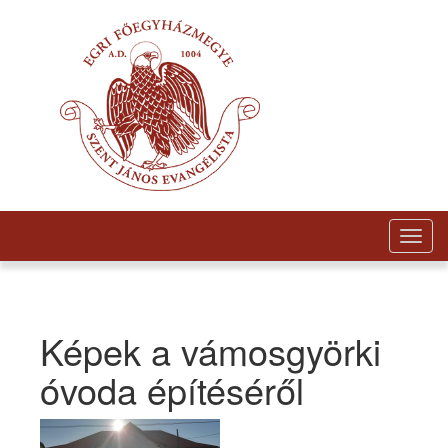
Togg
navig
Képek a vámosgyörki
óvoda építéséről