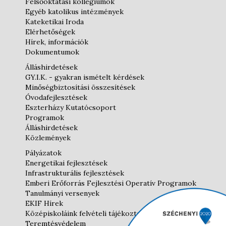
Felsőoktatási kollégiumok
Egyéb katolikus intézmények
Kateketikai Iroda
Elérhetőségek
Hírek, információk
Dokumentumok
Álláshirdetések
GY.I.K. - gyakran ismételt kérdések
Minőségbiztosítási összesítések
Óvodafejlesztések
Eszterházy Kutatócsoport
Programok
Álláshirdetések
Közlemények
Pályázatok
Energetikai fejlesztések
Infrastrukturális fejlesztések
Emberi Erőforrás Fejlesztési Operatív Programok
Tanulmányi versenyek
EKIF Hírek
Középiskoláink felvételi tájékoztatói
Teremtésvédelem