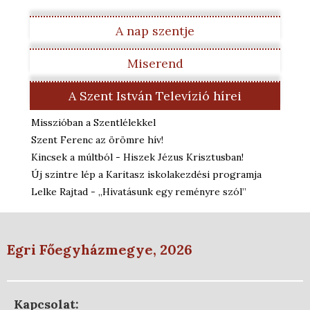
A nap szentje
Miserend
A Szent István Televízió hírei
Misszióban a Szentlélekkel
Szent Ferenc az örömre hív!
Kincsek a múltból - Hiszek Jézus Krisztusban!
Új szintre lép a Karitasz iskolakezdési programja
Lelke Rajtad - „Hivatásunk egy reményre szól”
Egri Főegyházmegye, 2026
Kapcsolat: