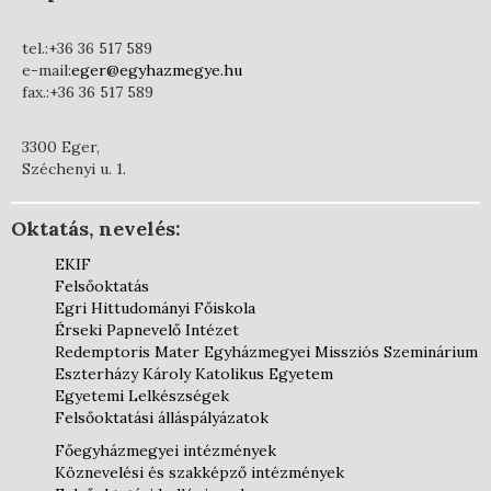
tel.:+36 36 517 589
e-mail:
eger@egyhazmegye.hu
fax.:+36 36 517 589
3300 Eger,
Széchenyi u. 1.
Oktatás, nevelés:
EKIF
Felsőoktatás
Egri Hittudományi Főiskola
Érseki Papnevelő Intézet
Redemptoris Mater Egyházmegyei Missziós Szeminárium
Eszterházy Károly Katolikus Egyetem
Egyetemi Lelkészségek
Felsőoktatási álláspályázatok
Főegyházmegyei intézmények
Köznevelési és szakképző intézmények