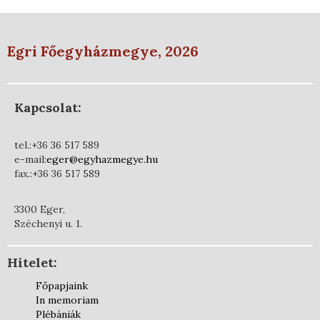
Egri Főegyházmegye, 2026
Kapcsolat:
tel.:+36 36 517 589
e-mail:
eger@egyhazmegye.hu
fax.:+36 36 517 589
3300 Eger,
Széchenyi u. 1.
Hitelet:
Főpapjaink
In memoriam
Plébániák