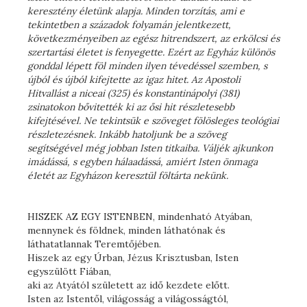
keresztény életünk alapja. Minden torzítás, ami e
tekintetben a századok folyamán jelentkezett,
következményeiben az egész hitrendszert, az erkölcsi és
szertartási életet is fenyegette. Ezért az Egyház különös
gonddal lépett föl minden ilyen tévedéssel szemben, s
újból és újból kifejtette az igaz hitet. Az Apostoli
Hitvallást a niceai (325) és konstantinápolyi (381)
zsinatokon bővitették ki az ősi hit részletesebb
kifejtésével. Ne tekintsük e szöveget fölösleges teológiai
részletezésnek. Inkább hatoljunk be a szöveg
segítségével még jobban Isten titkaiba. Váljék ajkunkon
imádássá, s egyben hálaadássá, amiért Isten önmaga
é1etét az Egyházon keresztül föltárta nekünk.
HISZEK AZ EGY ISTENBEN, mindenható Atyában,
mennynek és földnek, minden láthatónak és
láthatatlannak Teremtőjében.
Hiszek az egy Úrban, Jézus Krisztusban, Isten
egyszülött Fiában,
aki az Atyától született az idő kezdete előtt.
Isten az Istentől, világosság a világosságtól,