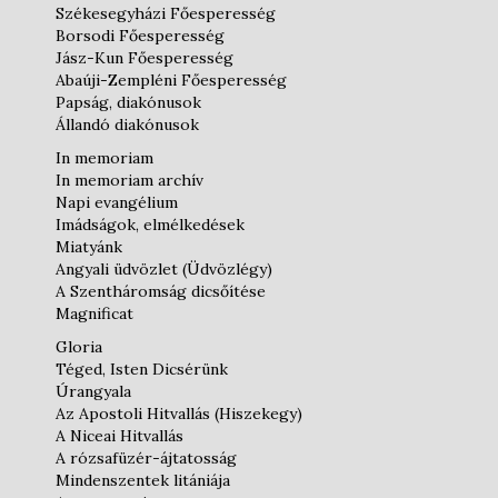
Székesegyházi Főesperesség
Borsodi Főesperesség
Jász-Kun Főesperesség
Abaúji-Zempléni Főesperesség
Papság, diakónusok
Állandó diakónusok
In memoriam
In memoriam archív
Napi evangélium
Imádságok, elmélkedések
Miatyánk
Angyali üdvözlet (Üdvözlégy)
A Szentháromság dicsőítése
Magnificat
Gloria
Téged, Isten Dicsérünk
Úrangyala
Az Apostoli Hitvallás (Hiszekegy)
A Niceai Hitvallás
A rózsafüzér-ájtatosság
Mindenszentek litániája