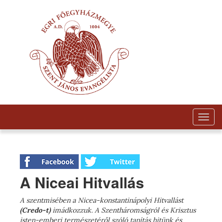
Togg
navig
A Niceai Hitvallás
A szentmisében a Nicea-konstantinápolyi Hitvallást
(Credo-t)
imádkozzuk. A Szentháromságról és Krisztus
isten-emberi természetéről szóló tanítás hitünk és