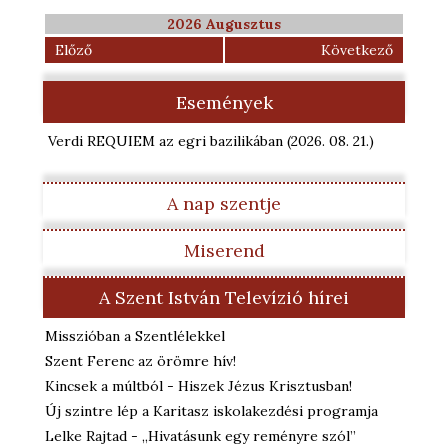
2026 Augusztus
Előző
Következő
Események
Verdi REQUIEM az egri bazilikában
(2026. 08. 21.
)
A nap szentje
Miserend
A Szent István Televízió hírei
Misszióban a Szentlélekkel
Szent Ferenc az örömre hív!
Kincsek a múltból - Hiszek Jézus Krisztusban!
Új szintre lép a Karitasz iskolakezdési programja
Lelke Rajtad - „Hivatásunk egy reményre szól”