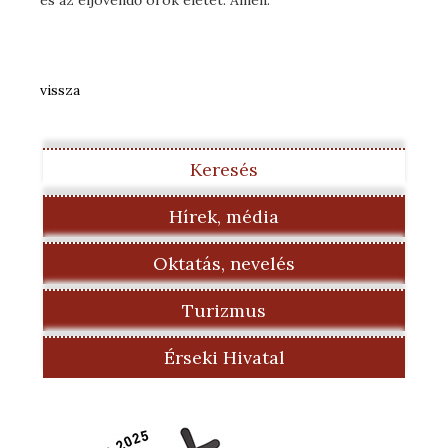
és az eljövendő örök életet. Amen.
vissza
Keresés
Hírek, média
Oktatás, nevelés
Turizmus
Érseki Hivatal