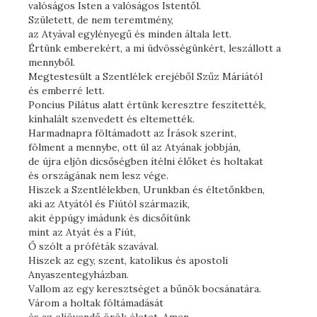
valóságos Isten a valóságos Istentől.
Született, de nem teremtmény,
az Atyával egylényegű és minden általa lett.
Értünk emberekért, a mi üdvösségünkért, leszállott a
mennyből.
Megtestesült a Szentlélek erejéből Szűz Máriától
és emberré lett.
Poncius Pilátus alatt értünk keresztre feszítették,
kínhalált szenvedett és eltemették.
Harmadnapra föltámadott az Írások szerint,
fölment a mennybe, ott ül az Atyának jobbján,
de újra eljön dicsőségben ítélni élőket és holtakat
és országának nem lesz vége.
Hiszek a Szentlélekben, Urunkban és éltetőnkben,
aki az Atyától és Fiútól származik,
akit éppúgy imádunk és dicsőítünk
mint az Atyát és a Fiút,
Ő szólt a próféták szavával.
Hiszek az egy, szent, katolikus és apostoli
Anyaszentegyházban.
Vallom az egy keresztséget a bűnök bocsánatára.
Várom a holtak föltámadását