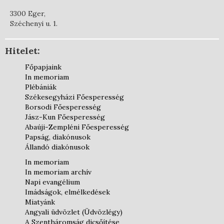
3300 Eger,
Széchenyi u. 1.
Hitelet:
Főpapjaink
In memoriam
Plébániák
Székesegyházi Főesperesség
Borsodi Főesperesség
Jász-Kun Főesperesség
Abaúji-Zempléni Főesperesség
Papság, diakónusok
Állandó diakónusok
In memoriam
In memoriam archív
Napi evangélium
Imádságok, elmélkedések
Miatyánk
Angyali üdvözlet (Üdvözlégy)
A Szentháromság dicsőítése