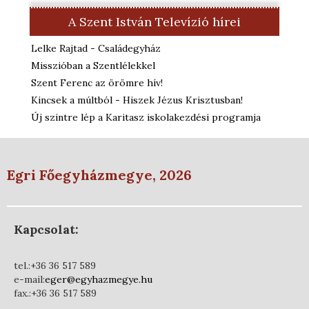
A Szent István Televízió hírei
Lelke Rajtad - Családegyház
Misszióban a Szentlélekkel
Szent Ferenc az örömre hív!
Kincsek a múltból - Hiszek Jézus Krisztusban!
Új szintre lép a Karitasz iskolakezdési programja
Egri Főegyházmegye, 2026
Kapcsolat:
tel.:+36 36 517 589
e-mail:
eger@egyhazmegye.hu
fax.:+36 36 517 589