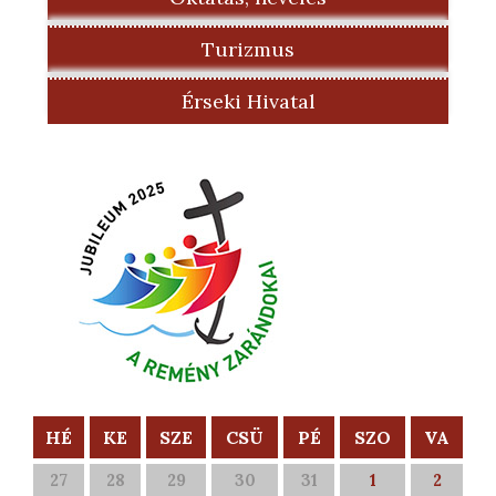
Turizmus
Érseki Hivatal
HÉ
KE
SZE
CSÜ
PÉ
SZO
VA
27
28
29
30
31
1
2