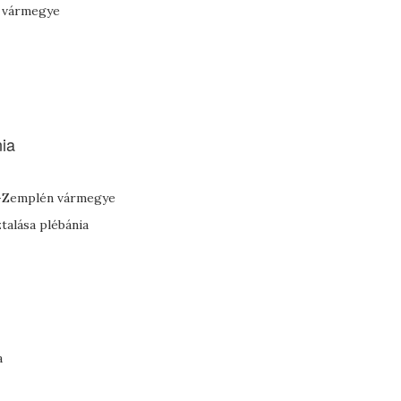
n vármegye
nia
új-Zemplén vármegye
talása plébánia
a