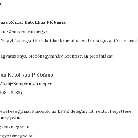
a
ása Római Katolikus Plébánia
Abaúj-Zemplén vármegye
 Főegyházmegyei Kateketikai Konzultációs Iroda igazgatója, e-mail:
agyasszonya, Mezőnagymihály, Szentistván plébániákat
ai Katolikus Plébánia
d-Abaúj-Zemplén vármegye
/308-26-86)
főszékesegyházi kanonok, az EKKE delegált ált. rektorhelyettese,
azmegye.hu
iegyhazmegye.hu
riegyhazmegye.hu