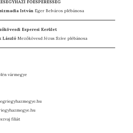
KESEGYHÁZI FŐESPERESSÉG
Csizmadia István
Eger Belváros plébánosa
őkövesdi Esperesi Kerület
k László
Mezőkövesd Jézus Szíve plébánosa
plén vármegye
s@egriegyhazmegye.hu
griegyhazmegye.hu
zvaj filiát