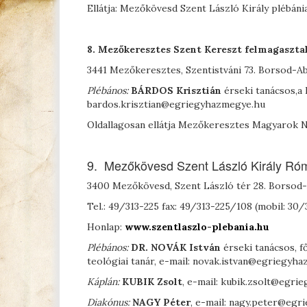
Ellátja: Mezőkövesd Szent László Király plébáni
8. Mezőkeresztes
Szent Kereszt felmagasztal
3441 Mezőkeresztes, Szentistváni 73. Borsod-
Plébános:
B
ÁRDOS
Krisztián
érseki tanácsos,a
bardos.krisztian@egriegyhazmegye.hu
Oldallagosan ellátja Mezőkeresztes Magyarok N
9. Mezőkövesd Szent László Király Róm
3400 Mezőkövesd, Szent László tér 28. Borso
Tel.: 49/313-225 fax: 49/313-225/108 (mobil: 30
Honlap:
www.szentlaszlo-plebania.hu
Plébános:
D
R
.
N
OVÁK
István
érseki tanácsos, 
teológiai tanár, e-mail: novak.istvan@egriegyh
Káplán:
K
UBIK
Zsolt
, e-mail: kubik.zsolt@egr
Diakónus:
N
AGY
Péter
, e-mail: nagy.peter@eg