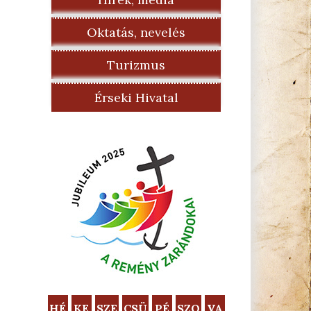
Oktatás, nevelés
Turizmus
Érseki Hivatal
HÉ
KE
SZE
CSÜ
PÉ
SZO
VA