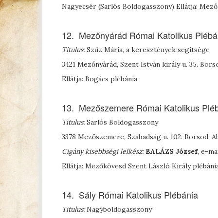
Nagyecsér (Sarlós Boldogasszony) Ellátja: Mező
12. Mezőnyárád Római Katolikus Plébá
Titulus:
Szűz Mária, a keresztények segítsége
3421 Mezőnyárád, Szent István király u. 35. B
Ellátja: Bogács plébánia
13. Mezőszemere Római Katolikus Plé
Titulus:
Sarlós Boldogasszony
3378 Mezőszemere, Szabadság u. 102. Borsod-
Cigány kisebbségi lelkész:
B
ALÁZS
József
, e-ma
Ellátja: Mezőkövesd Szent László Király plébáni
14. Sály Római Katolikus Plébánia
Titulus:
Nagyboldogasszony