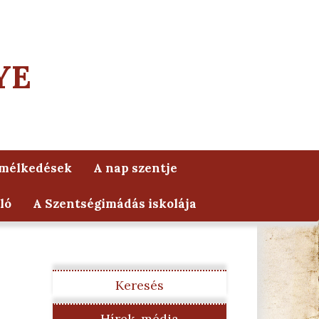
YE
lmélkedések
A nap szentje
ló
A Szentségimádás iskolája
Keresés
Hírek, média