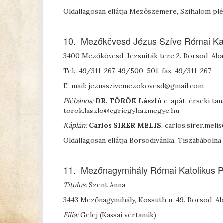
Oldallagosan ellátja Mezőszemere, Szihalom plébá
10. Mezőkövesd Jézus Szíve Római Kat
3400 Mezőkövesd, Jezsuiták tere 2. Borsod-A
Tel.: 49/311-267, 49/500-501, fax: 49/311-267
E-mail: jezusszivemezokovesd@gmail.com
Plébános:
D
R
. T
ÖRÖK
László
c. apát, érseki ta
torok.laszlo@egriegyhazmegye.hu
Káplán:
Carlos
S
IRER
M
ELIS
, carlos.sirer.me
Oldallagosan ellátja Borsodivánka, Tiszabábolna
11. Mezőnagymihály Római Katolikus P
Titulus:
Szent Anna
3443 Mezőnagymihály, Kossuth u. 49. Borsod-
Filia:
Gelej (Kassai vértanúk)