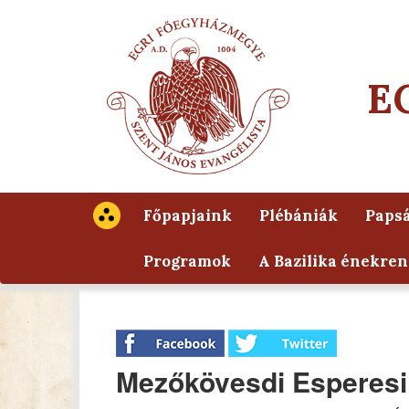
E
Főpapjaink
Plébániák
Papsá
Programok
A Bazilika énekren
Mezőkövesdi Esperesi