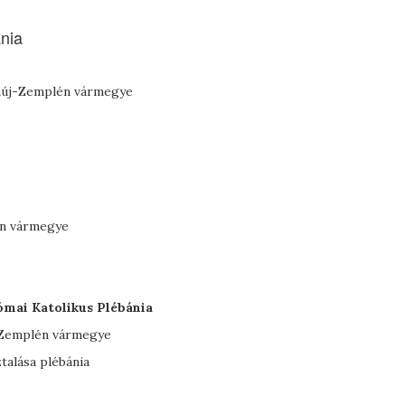
nia
baúj-Zemplén vármegye
én vármegye
mai Katolikus Plébánia
-Zemplén vármegye
talása plébánia