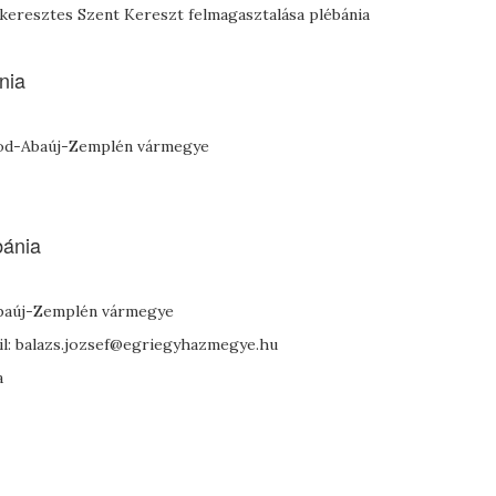
keresztes Szent Kereszt felmagasztalása plébánia
nia
orsod-Abaúj-Zemplén vármegye
bánia
Abaúj-Zemplén vármegye
il: balazs.jozsef@egriegyhazmegye.hu
a