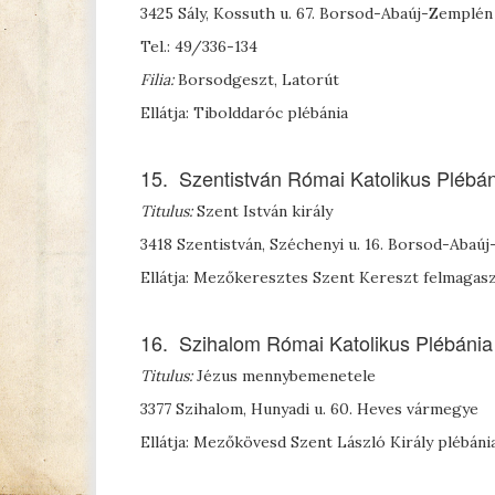
3425 Sály, Kossuth u. 67. Borsod-Abaúj-Zemplé
Tel.: 49/336-134
Filia:
Borsodgeszt, Latorút
Ellátja: Tibolddaróc plébánia
15. Szentistván Római Katolikus Plébá
Titulus:
Szent István király
3418 Szentistván, Széchenyi u. 16. Borsod-Aba
Ellátja: Mezőkeresztes Szent Kereszt felmagasz
16. Szihalom Római Katolikus Plébánia
Titulus:
Jézus mennybemenetele
3377 Szihalom, Hunyadi u. 60. Heves vármegye
Ellátja: Mezőkövesd Szent László Király plébáni