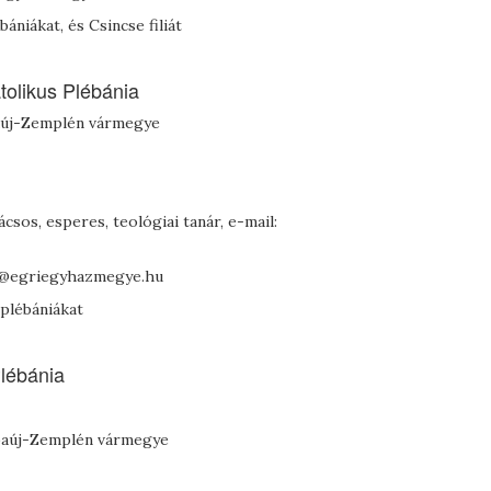
niákat, és Csincse filiát
olikus Plébánia
baúj-Zemplén vármegye
nácsos, esperes, teológiai tanár, e-mail:
lis@egriegyhazmegye.hu
 plébániákat
lébánia
Abaúj-Zemplén vármegye