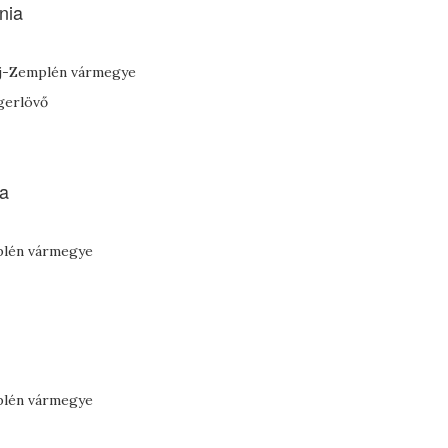
nia
aúj-Zemplén vármegye
gerlövő
ia
mplén vármegye
mplén vármegye