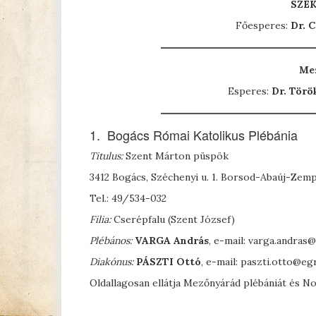
SZÉ
Főesperes:
Dr. 
Mez
Esperes:
Dr. Törö
1. Bogács Római Katolikus Plébánia
Titulus:
Szent Márton püspök
3412 Bogács, Széchenyi u. 1. Borsod-Abaúj-Zem
Tel.: 49/534-032
Filia:
Cserépfalu (Szent József)
Plébános:
V
ARGA
András
, e-mail: varga.andra
Diakónus:
P
ÁSZTI
Ottó
, e-mail: paszti.otto@e
Oldallagosan ellátja Mezőnyárád plébániát és Nos