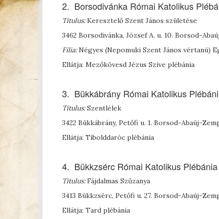
2. Borsodivánka Római Katolikus Plébá
Titulus:
Keresztelő Szent János születése
3462 Borsodivánka, József A. u. 10. Borsod-Ab
Filia:
Négyes (Nepomuki Szent János vértanú) E
Ellátja: Mezőkövesd Jézus Szíve plébánia
3. Bükkábrány Római Katolikus Plébán
Titulus:
Szentlélek
3422 Bükkábrány, Petőfi u. 1. Borsod-Abaúj-Ze
Ellátja: Tibolddaróc plébánia
4. Bükkzsérc Római Katolikus Plébánia
Titulus:
Fájdalmas Szűzanya
3413 Bükkzsérc, Petőfi u. 27. Borsod-Abaúj-Ze
Ellátja: Tard plébánia