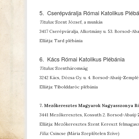
5. Cserépváralja Római Katolikus Plébá
Titulus:
Szent József, a munkás
3417 Cserépváralja, Alkotmány u. 53. Borsod-A
Ellátja: Tard plébánia
6. Kács Római Katolikus Plébánia
Titulus:
Szentháromság
3242 Kács, Dózsa Gy. u. 4. Borsod-Abaúj-Zempl
Ellátja: Tibolddaróc plébánia
7. Mezőkeresztes
Magyarok Nagyasszonya Ró
3441 Mezőkeresztes, Kossuth 2. Borsod-Abaúj
Ellátja: Mezőkeresztes Szent Kereszt felmagasz
Filia:
Csincse (Mária Szeplőtelen Szíve)