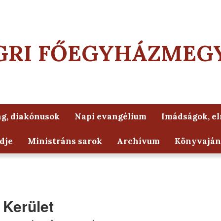
GRI FŐEGYHÁZMEG
g, diakónusok
Napi evangélium
Imádságok, e
dje
Ministráns sarok
Archívum
Könyvaján
 Kerület