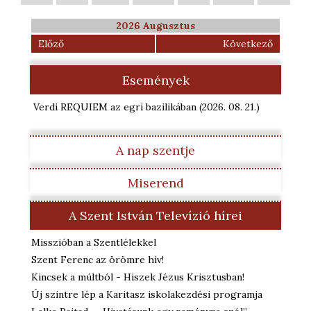
2026 Augusztus
Előző
Következő
Események
Verdi REQUIEM az egri bazilikában
(2026. 08. 21.
)
A nap szentje
Miserend
A Szent István Televízió hírei
Misszióban a Szentlélekkel
Szent Ferenc az örömre hív!
Kincsek a múltból - Hiszek Jézus Krisztusban!
Új szintre lép a Karitasz iskolakezdési programja