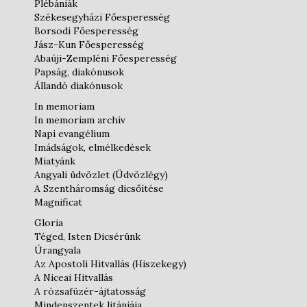
Plébániák
Székesegyházi Főesperesség
Borsodi Főesperesség
Jász-Kun Főesperesség
Abaúji-Zempléni Főesperesség
Papság, diakónusok
Állandó diakónusok
In memoriam
In memoriam archív
Napi evangélium
Imádságok, elmélkedések
Miatyánk
Angyali üdvözlet (Üdvözlégy)
A Szentháromság dicsőítése
Magnificat
Gloria
Téged, Isten Dicsérünk
Úrangyala
Az Apostoli Hitvallás (Hiszekegy)
A Niceai Hitvallás
A rózsafüzér-ájtatosság
Mindenszentek litániája