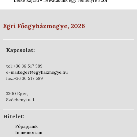
Lelke Rajtad - „Hivatásunk egy reményre szól”
Egri Főegyházmegye, 2026
Kapcsolat:
tel.:+36 36 517 589
e-mail:
eger@egyhazmegye.hu
fax.:+36 36 517 589
3300 Eger,
Széchenyi u. 1.
Hitelet:
Főpapjaink
In memoriam