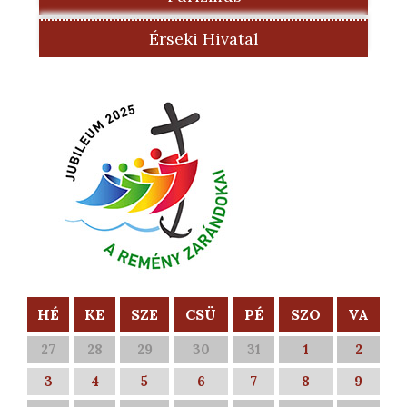
Érseki Hivatal
HÉ
KE
SZE
CSÜ
PÉ
SZO
VA
27
28
29
30
31
1
2
3
4
5
6
7
8
9