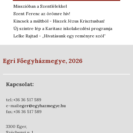
Misszióban a Szentlélekkel
Szent Ferenc az örömre hív!
Kincsek a múltból - Hiszek Jézus Krisztusban!
Új szintre lép a Karitasz iskolakezdési programja
Lelke Rajtad - „Hivatásunk egy reményre szól”
Egri Főegyházmegye, 2026
Kapcsolat:
tel.:+36 36 517 589
e-mail:
eger@egyhazmegye.hu
fax.:+36 36 517 589
3300 Eger,
Széchenyi u. 1.