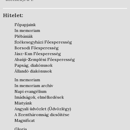
Hitelet:
Főpapjaink
In memoriam
Plébániák
Székesegyházi Főesperesség
Borsodi Főesperesség
Jász-Kun Főesperesség
Abaúji-Zempléni Főesperesség
Papság, diakónusok
Állandó diakónusok
In memoriam
In memoriam archív
Napi evangélium
Imádságok, elmélkedések
Miatyánk
Angyali üdvözlet (Üdvözlégy)
A Szentháromság dicsőítése
Magnificat
Gloria