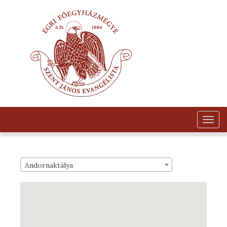
Togg
navig
Andornaktálya