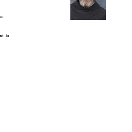
nos
bánia