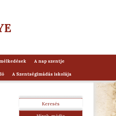
YE
lmélkedések
A nap szentje
ló
A Szentségimádás iskolája
Keresés
Hírek, média