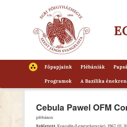
E
Főpapjaink
Plébániák
Papsá
Programok
A Bazilika énekren
Cebula Pawel OFM Co
plébános
Született
: Koszalin (Lengyelország), 1967. 01. 3