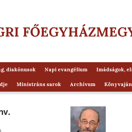
GRI FŐEGYHÁZMEG
g, diakónusok
Napi evangélium
Imádságok, e
dje
Ministráns sarok
Archívum
Könyvaján
nv.
0.