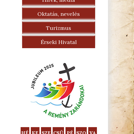
Oktatás, nevelés
Turizmus
Érseki Hivatal
HÉ
KE
SZE
CSÜ
PÉ
SZO
VA