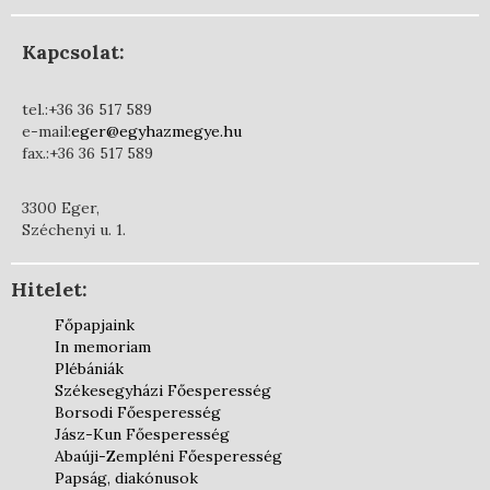
Kapcsolat:
tel.:+36 36 517 589
e-mail:
eger@egyhazmegye.hu
fax.:+36 36 517 589
3300 Eger,
Széchenyi u. 1.
Hitelet:
Főpapjaink
In memoriam
Plébániák
Székesegyházi Főesperesség
Borsodi Főesperesség
Jász-Kun Főesperesség
Abaúji-Zempléni Főesperesség
Papság, diakónusok