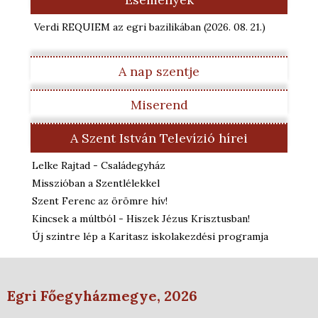
Verdi REQUIEM az egri bazilikában
(2026. 08. 21.
)
A nap szentje
Miserend
A Szent István Televízió hírei
Lelke Rajtad - Családegyház
Misszióban a Szentlélekkel
Szent Ferenc az örömre hív!
Kincsek a múltból - Hiszek Jézus Krisztusban!
Új szintre lép a Karitasz iskolakezdési programja
Egri Főegyházmegye, 2026