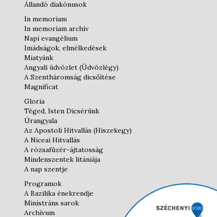
Állandó diakónusok
In memoriam
In memoriam archív
Napi evangélium
Imádságok, elmélkedések
Miatyánk
Angyali üdvözlet (Üdvözlégy)
A Szentháromság dicsőítése
Magnificat
Gloria
Téged, Isten Dicsérünk
Úrangyala
Az Apostoli Hitvallás (Hiszekegy)
A Niceai Hitvallás
A rózsafüzér-ájtatosság
Mindenszentek litániája
A nap szentje
Programok
A Bazilika énekrendje
Ministráns sarok
Archívum