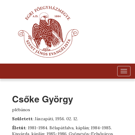
Togg
navig
Csőke György
plébános
Született
: Jászapáti, 1956. 02. 12.
Életút
: 1981-1984. Bélapátfalva, káplán; 1984-1985.
Kisvárda, káplán; 1985-1986. Gyöngyös-Felsőváros,