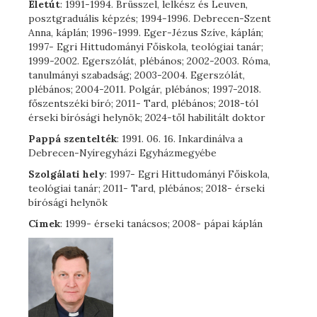
Életút
: 1991-1994. Brüsszel, lelkész és Leuven,
posztgraduális képzés; 1994-1996. Debrecen-Szent
Anna, káplán; 1996-1999. Eger-Jézus Szíve, káplán;
1997- Egri Hittudományi Főiskola, teológiai tanár;
1999-2002. Egerszólát, plébános; 2002-2003. Róma,
tanulmányi szabadság; 2003-2004. Egerszólát,
plébános; 2004-2011. Polgár, plébános; 1997-2018.
főszentszéki bíró; 2011- Tard, plébános; 2018-tól
érseki bírósági helynök; 2024-től habilitált doktor
Pappá szentelték
: 1991. 06. 16. Inkardinálva a
Debrecen-Nyíregyházi Egyházmegyébe
Szolgálati hely
: 1997- Egri Hittudományi Főiskola,
teológiai tanár; 2011- Tard, plébános; 2018- érseki
bírósági helynök
Címek
: 1999- érseki tanácsos; 2008- pápai káplán