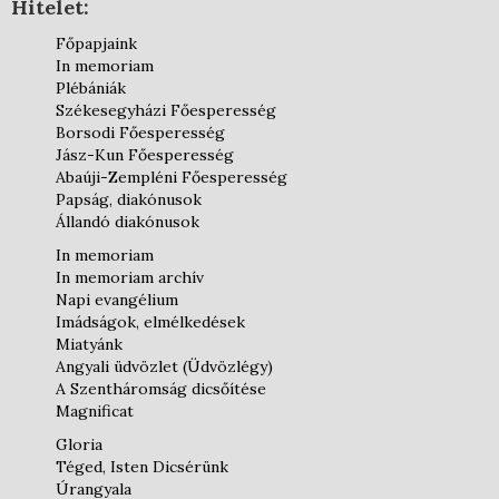
Hitelet:
Főpapjaink
In memoriam
Plébániák
Székesegyházi Főesperesség
Borsodi Főesperesség
Jász-Kun Főesperesség
Abaúji-Zempléni Főesperesség
Papság, diakónusok
Állandó diakónusok
In memoriam
In memoriam archív
Napi evangélium
Imádságok, elmélkedések
Miatyánk
Angyali üdvözlet (Üdvözlégy)
A Szentháromság dicsőítése
Magnificat
Gloria
Téged, Isten Dicsérünk
Úrangyala