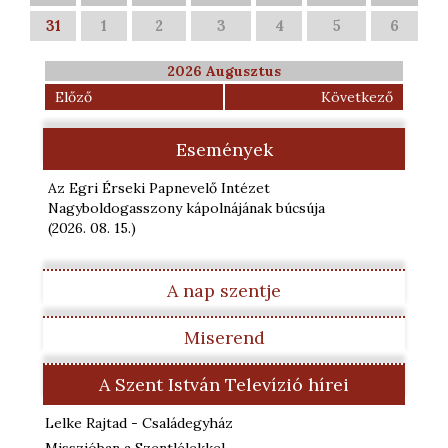
31
1
2
3
4
5
6
2026 Augusztus
Előző
Következő
Események
Az Egri Érseki Papnevelő Intézet
Nagyboldogasszony kápolnájának búcsúja
(2026. 08. 15.
)
A nap szentje
Miserend
A Szent István Televízió hírei
Lelke Rajtad - Családegyház