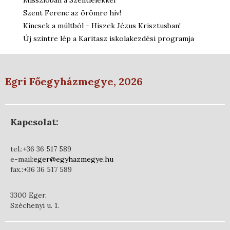
Misszióban a Szentlélekkel
Szent Ferenc az örömre hív!
Kincsek a múltból - Hiszek Jézus Krisztusban!
Új szintre lép a Karitasz iskolakezdési programja
Egri Főegyházmegye, 2026
Kapcsolat:
tel.:+36 36 517 589
e-mail:
eger@egyhazmegye.hu
fax.:+36 36 517 589
3300 Eger,
Széchenyi u. 1.