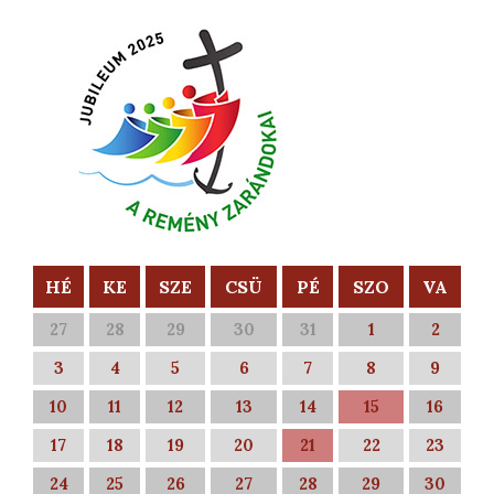
HÉ
KE
SZE
CSÜ
PÉ
SZO
VA
27
28
29
30
31
1
2
3
4
5
6
7
8
9
10
11
12
13
14
15
16
17
18
19
20
21
22
23
24
25
26
27
28
29
30