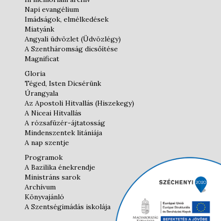
Napi evangélium
Imádságok, elmélkedések
Miatyánk
Angyali üdvözlet (Üdvözlégy)
A Szentháromság dicsőítése
Magnificat
Gloria
Téged, Isten Dicsérünk
Úrangyala
Az Apostoli Hitvallás (Hiszekegy)
A Niceai Hitvallás
A rózsafüzér-ájtatosság
Mindenszentek litániája
A nap szentje
Programok
A Bazilika énekrendje
Ministráns sarok
Archívum
Könyvajánló
A Szentségimádás iskolája