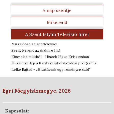
A nap szentje
Miserend
A Szent István Televízió hírei
Misszióban a Szentlélekkel
Szent Ferenc az örömre hív!
Kincsek a múltból - Hiszek Jézus Krisztusban!
Új szintre lép a Karitasz iskolakezdési programja
Lelke Rajtad - „Hivatásunk egy reményre szól”
Egri Főegyházmegye, 2026
Kapcsolat: