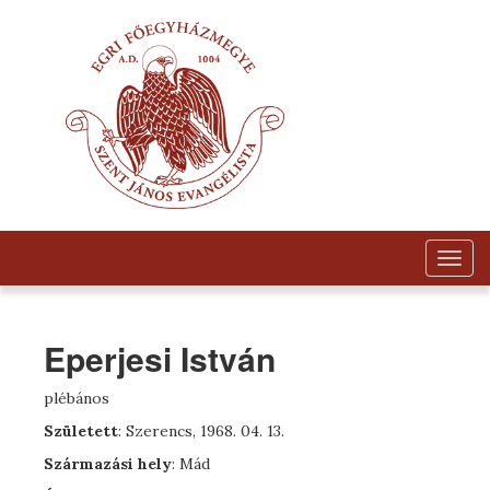
Togg
navig
Eperjesi István
plébános
Született
: Szerencs, 1968. 04. 13.
Származási hely
: Mád