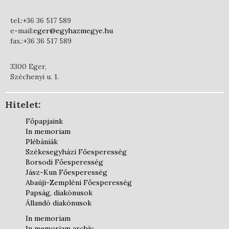
tel.:+36 36 517 589
e-mail:
eger@egyhazmegye.hu
fax.:+36 36 517 589
3300 Eger,
Széchenyi u. 1.
Hitelet:
Főpapjaink
In memoriam
Plébániák
Székesegyházi Főesperesség
Borsodi Főesperesség
Jász-Kun Főesperesség
Abaúji-Zempléni Főesperesség
Papság, diakónusok
Állandó diakónusok
In memoriam
In memoriam archív