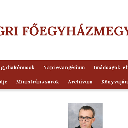
GRI FŐEGYHÁZMEG
g, diakónusok
Napi evangélium
Imádságok, e
dje
Ministráns sarok
Archívum
Könyvaján