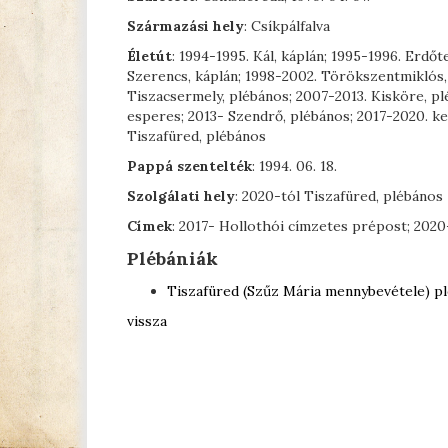
Származási hely
: Csíkpálfalva
Életút
: 1994-1995. Kál, káplán; 1995-1996. Erdőt
Szerencs, káplán; 1998-2002. Törökszentmiklós,
Tiszacsermely, plébános; 2007-2013. Kisköre, pl
esperes; 2013- Szendrő, plébános; 2017-2020. ke
Tiszafüred, plébános
Pappá szentelték
: 1994. 06. 18.
Szolgálati hely
: 2020-tól Tiszafüred, plébános
Címek
: 2017- Hollothói címzetes prépost; 2020
Plébániák
Tiszafüred (Szűz Mária mennybevétele) pl
vissza