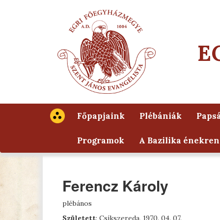
E
Főpapjaink
Plébániák
Papsá
Programok
A Bazilika énekren
Ferencz Károly
plébános
Született
: Csíkszereda, 1970. 04. 07.