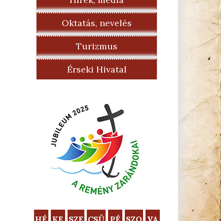
Oktatás, nevelés
Turizmus
Érseki Hivatal
HÉ
KE
SZE
CSÜ
PÉ
SZO
VA