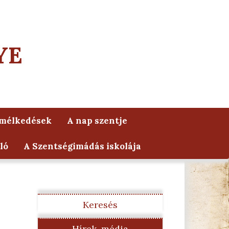
YE
lmélkedések
A nap szentje
ló
A Szentségimádás iskolája
Keresés
Hírek, média