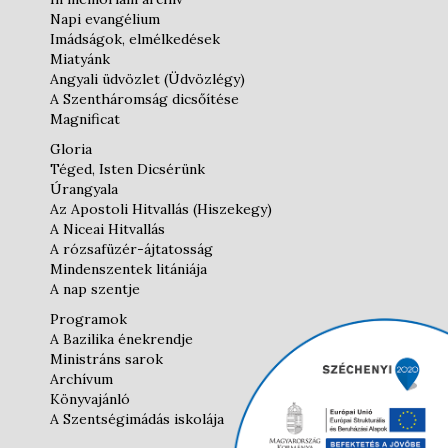
Napi evangélium
Imádságok, elmélkedések
Miatyánk
Angyali üdvözlet (Üdvözlégy)
A Szentháromság dicsőítése
Magnificat
Gloria
Téged, Isten Dicsérünk
Úrangyala
Az Apostoli Hitvallás (Hiszekegy)
A Niceai Hitvallás
A rózsafüzér-ájtatosság
Mindenszentek litániája
A nap szentje
Programok
A Bazilika énekrendje
Ministráns sarok
Archívum
Könyvajánló
A Szentségimádás iskolája