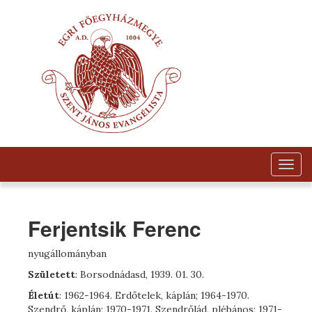
Togg
navig
Ferjentsik Ferenc
nyugállományban
Született
: Borsodnádasd, 1939. 01. 30.
Életút
: 1962-1964. Erdőtelek, káplán; 1964-1970.
Szendrő, káplán; 1970-1971. Szendrőlád, plébános; 1971-