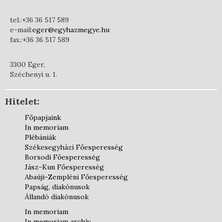
tel.:+36 36 517 589
e-mail:
eger@egyhazmegye.hu
fax.:+36 36 517 589
3300 Eger,
Széchenyi u. 1.
Hitelet:
Főpapjaink
In memoriam
Plébániák
Székesegyházi Főesperesség
Borsodi Főesperesség
Jász-Kun Főesperesség
Abaúji-Zempléni Főesperesség
Papság, diakónusok
Állandó diakónusok
In memoriam
In memoriam archív