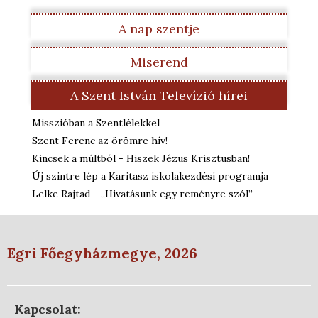
A nap szentje
Miserend
A Szent István Televízió hírei
Misszióban a Szentlélekkel
Szent Ferenc az örömre hív!
Kincsek a múltból - Hiszek Jézus Krisztusban!
Új szintre lép a Karitasz iskolakezdési programja
Lelke Rajtad - „Hivatásunk egy reményre szól”
Egri Főegyházmegye, 2026
Kapcsolat: