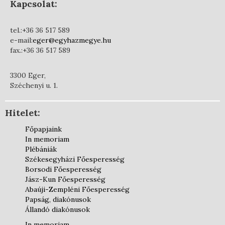
Kapcsolat:
tel.:+36 36 517 589
e-mail:
eger@egyhazmegye.hu
fax.:+36 36 517 589
3300 Eger,
Széchenyi u. 1.
Hitelet:
Főpapjaink
In memoriam
Plébániák
Székesegyházi Főesperesség
Borsodi Főesperesség
Jász-Kun Főesperesség
Abaúji-Zempléni Főesperesség
Papság, diakónusok
Állandó diakónusok
In memoriam