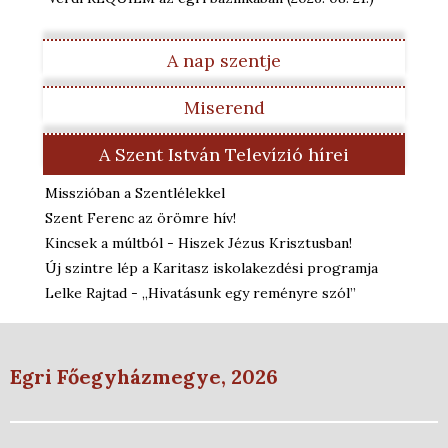
A nap szentje
Miserend
A Szent István Televízió hírei
Misszióban a Szentlélekkel
Szent Ferenc az örömre hív!
Kincsek a múltból - Hiszek Jézus Krisztusban!
Új szintre lép a Karitasz iskolakezdési programja
Lelke Rajtad - „Hivatásunk egy reményre szól”
Egri Főegyházmegye, 2026