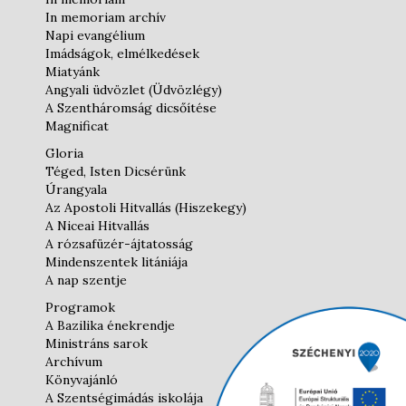
In memoriam archív
Napi evangélium
Imádságok, elmélkedések
Miatyánk
Angyali üdvözlet (Üdvözlégy)
A Szentháromság dicsőítése
Magnificat
Gloria
Téged, Isten Dicsérünk
Úrangyala
Az Apostoli Hitvallás (Hiszekegy)
A Niceai Hitvallás
A rózsafüzér-ájtatosság
Mindenszentek litániája
A nap szentje
Programok
A Bazilika énekrendje
Ministráns sarok
Archívum
Könyvajánló
A Szentségimádás iskolája