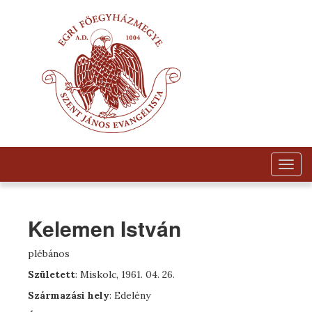
Togg
navig
Kelemen István
plébános
Született
: Miskolc, 1961. 04. 26.
Származási hely
: Edelény