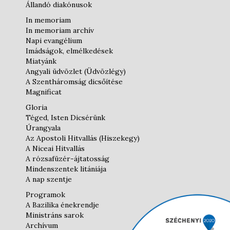
Állandó diakónusok
In memoriam
In memoriam archív
Napi evangélium
Imádságok, elmélkedések
Miatyánk
Angyali üdvözlet (Üdvözlégy)
A Szentháromság dicsőítése
Magnificat
Gloria
Téged, Isten Dicsérünk
Úrangyala
Az Apostoli Hitvallás (Hiszekegy)
A Niceai Hitvallás
A rózsafüzér-ájtatosság
Mindenszentek litániája
A nap szentje
Programok
A Bazilika énekrendje
Ministráns sarok
Archívum