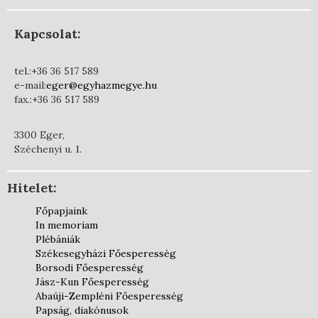
Kapcsolat:
tel.:+36 36 517 589
e-mail:
eger@egyhazmegye.hu
fax.:+36 36 517 589
3300 Eger,
Széchenyi u. 1.
Hitelet:
Főpapjaink
In memoriam
Plébániák
Székesegyházi Főesperesség
Borsodi Főesperesség
Jász-Kun Főesperesség
Abaúji-Zempléni Főesperesség
Papság, diakónusok