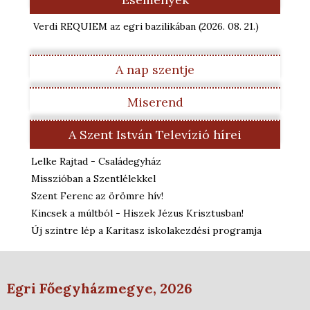
Verdi REQUIEM az egri bazilikában
(2026. 08. 21.
)
A nap szentje
Miserend
A Szent István Televízió hírei
Lelke Rajtad - Családegyház
Misszióban a Szentlélekkel
Szent Ferenc az örömre hív!
Kincsek a múltból - Hiszek Jézus Krisztusban!
Új szintre lép a Karitasz iskolakezdési programja
Egri Főegyházmegye, 2026