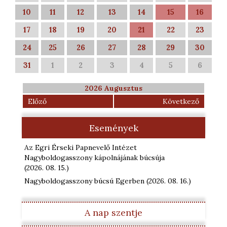
10
11
12
13
14
15
16
17
18
19
20
21
22
23
24
25
26
27
28
29
30
31
1
2
3
4
5
6
2026 Augusztus
Előző
Következő
Események
Az Egri Érseki Papnevelő Intézet
Nagyboldogasszony kápolnájának búcsúja
(2026. 08. 15.
)
Nagyboldogasszony búcsú Egerben
(2026. 08. 16.
)
A nap szentje