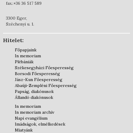
fax.:+36 36 517 589
3300 Eger,
Széchenyi u. 1.
Hitelet:
Főpapjaink
In memoriam
Plébániák
Székesegyházi Főesperesség
Borsodi Főesperesség
Jász-Kun Főesperesség
Abaúji-Zempléni Főesperesség
Papság, diakónusok
Állandó diakónusok
In memoriam
In memoriam archív
Napi evangélium
Imádságok, elmélkedések
Miatyánk