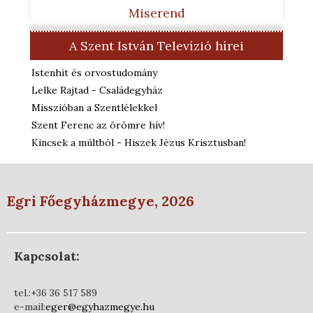
Miserend
A Szent István Televízió hírei
Istenhit és orvostudomány
Lelke Rajtad - Családegyház
Misszióban a Szentlélekkel
Szent Ferenc az örömre hív!
Kincsek a múltból - Hiszek Jézus Krisztusban!
Egri Főegyházmegye, 2026
Kapcsolat:
tel.:+36 36 517 589
e-mail:
eger@egyhazmegye.hu