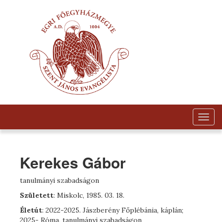
Togg
navig
Kerekes Gábor
tanulmányi szabadságon
Született
: Miskolc, 1985. 03. 18.
Életút
: 2022-2025. Jászberény Főplébánia, káplán;
2025- Róma, tanulmányi szabadságon