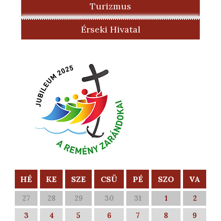
Turizmus
Érseki Hivatal
HÉ
KE
SZE
CSÜ
PÉ
SZO
VA
27
28
29
30
31
1
2
3
4
5
6
7
8
9