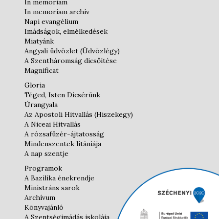
In memoriam
In memoriam archív
Napi evangélium
Imádságok, elmélkedések
Miatyánk
Angyali üdvözlet (Üdvözlégy)
A Szentháromság dicsőítése
Magnificat
Gloria
Téged, Isten Dicsérünk
Úrangyala
Az Apostoli Hitvallás (Hiszekegy)
A Niceai Hitvallás
A rózsafüzér-ájtatosság
Mindenszentek litániája
A nap szentje
Programok
A Bazilika énekrendje
Ministráns sarok
Archívum
Könyvajánló
A Szentségimádás iskolája