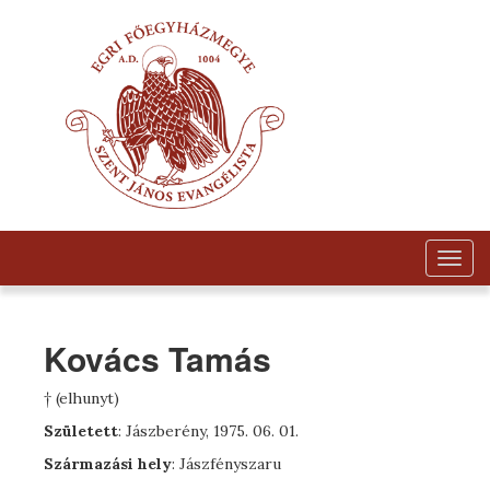
Togg
navig
Kovács Tamás
† (elhunyt)
Született
: Jászberény, 1975. 06. 01.
Származási hely
: Jászfényszaru