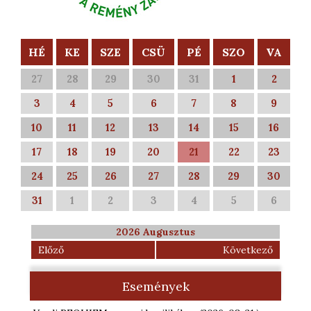
HÉ
KE
SZE
CSÜ
PÉ
SZO
VA
27
28
29
30
31
1
2
3
4
5
6
7
8
9
10
11
12
13
14
15
16
17
18
19
20
21
22
23
24
25
26
27
28
29
30
31
1
2
3
4
5
6
2026 Augusztus
Előző
Következő
Események