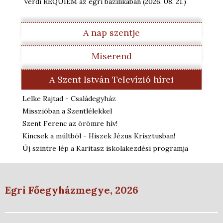
Verdi REQUIEM az egri bazilikában
(2026. 08. 21.
)
A nap szentje
Miserend
A Szent István Televízió hírei
Lelke Rajtad - Családegyház
Misszióban a Szentlélekkel
Szent Ferenc az örömre hív!
Kincsek a múltból - Hiszek Jézus Krisztusban!
Új szintre lép a Karitasz iskolakezdési programja
Egri Főegyházmegye, 2026