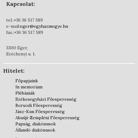
Kapcsolat:
tel.:+36 36 517 589
e-mail:
eger@egyhazmegye.hu
fax.:+36 36 517 589
3300 Eger,
Széchenyi u. 1.
Hitelet:
Főpapjaink
In memoriam
Plébániák
Székesegyházi Főesperesség
Borsodi Főesperesség
Jász-Kun Főesperesség
Abaúji-Zempléni Főesperesség
Papság, diakónusok
Állandó diakónusok