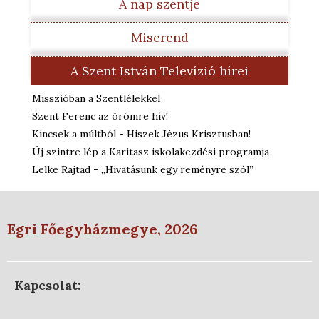
A nap szentje
Miserend
A Szent István Televízió hírei
Misszióban a Szentlélekkel
Szent Ferenc az örömre hív!
Kincsek a múltból - Hiszek Jézus Krisztusban!
Új szintre lép a Karitasz iskolakezdési programja
Lelke Rajtad - „Hivatásunk egy reményre szól”
Egri Főegyházmegye, 2026
Kapcsolat: