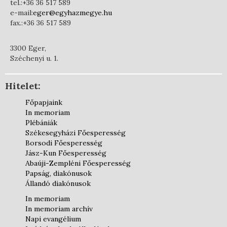
tel.:+36 36 517 589
e-mail:
eger@egyhazmegye.hu
fax.:+36 36 517 589
3300 Eger,
Széchenyi u. 1.
Hitelet:
Főpapjaink
In memoriam
Plébániák
Székesegyházi Főesperesség
Borsodi Főesperesség
Jász-Kun Főesperesség
Abaúji-Zempléni Főesperesség
Papság, diakónusok
Állandó diakónusok
In memoriam
In memoriam archív
Napi evangélium