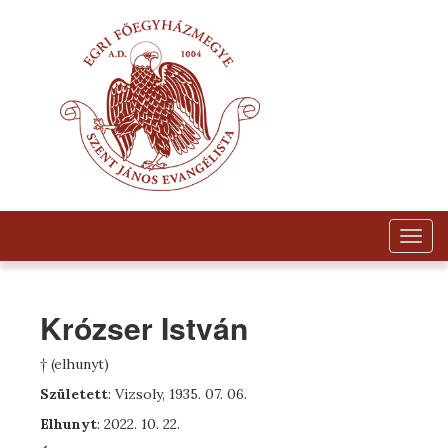
Togg
navig
Krózser István
† (elhunyt)
Született
: Vizsoly, 1935. 07. 06.
Elhunyt
: 2022. 10. 22.