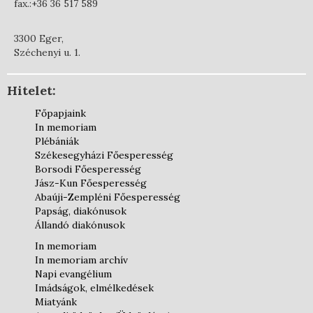
fax.:+36 36 517 589
3300 Eger,
Széchenyi u. 1.
Hitelet:
Főpapjaink
In memoriam
Plébániák
Székesegyházi Főesperesség
Borsodi Főesperesség
Jász-Kun Főesperesség
Abaúji-Zempléni Főesperesség
Papság, diakónusok
Állandó diakónusok
In memoriam
In memoriam archív
Napi evangélium
Imádságok, elmélkedések
Miatyánk