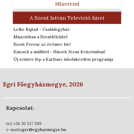
Miserend
A Szent István Televízió hírei
Lelke Rajtad - Családegyház
Misszióban a Szentlélekkel
Szent Ferenc az örömre hív!
Kincsek a múltból - Hiszek Jézus Krisztusban!
Új szintre lép a Karitasz iskolakezdési programja
Egri Főegyházmegye, 2026
Kapcsolat:
tel.:+36 36 517 589
e-mail:
eger@egyhazmegye.hu