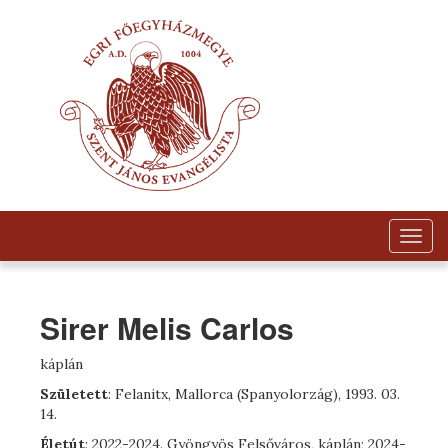
Togg
navig
Sirer Melis Carlos
káplán
Született
: Felanitx, Mallorca (Spanyolorzág), 1993. 03.
14.
Életút
: 2022-2024. Gyöngyös Felsőváros, káplán; 2024-