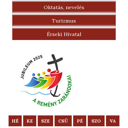
Oktatás, nevelés
Turizmus
Érseki Hivatal
HÉ
KE
SZE
CSÜ
PÉ
SZO
VA