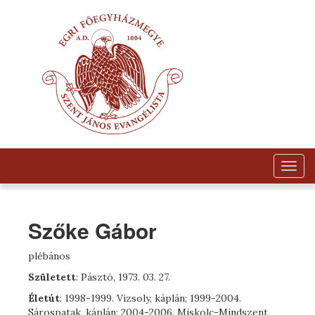
Togg
navig
Szőke Gábor
plébános
Született
: Pásztó, 1973. 03. 27.
Életút
: 1998-1999. Vizsoly, káplán; 1999-2004.
Sárospatak, káplán; 2004-2006. Miskolc-Mindszent,