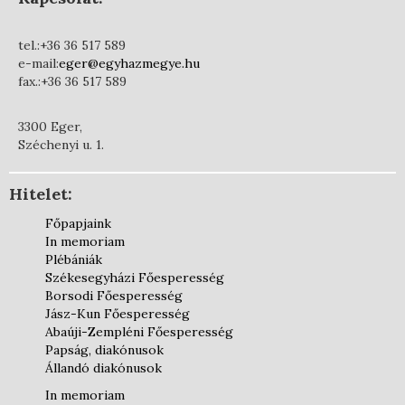
tel.:+36 36 517 589
e-mail:
eger@egyhazmegye.hu
fax.:+36 36 517 589
3300 Eger,
Széchenyi u. 1.
Hitelet:
Főpapjaink
In memoriam
Plébániák
Székesegyházi Főesperesség
Borsodi Főesperesség
Jász-Kun Főesperesség
Abaúji-Zempléni Főesperesség
Papság, diakónusok
Állandó diakónusok
In memoriam