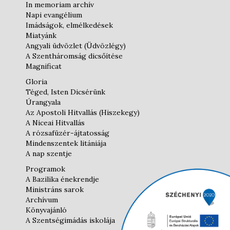
In memoriam archív
Napi evangélium
Imádságok, elmélkedések
Miatyánk
Angyali üdvözlet (Üdvözlégy)
A Szentháromság dicsőítése
Magnificat
Gloria
Téged, Isten Dicsérünk
Úrangyala
Az Apostoli Hitvallás (Hiszekegy)
A Niceai Hitvallás
A rózsafüzér-ájtatosság
Mindenszentek litániája
A nap szentje
Programok
A Bazilika énekrendje
Ministráns sarok
Archívum
Könyvajánló
A Szentségimádás iskolája