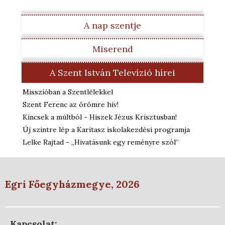
A nap szentje
Miserend
A Szent István Televízió hírei
Misszióban a Szentlélekkel
Szent Ferenc az örömre hív!
Kincsek a múltból - Hiszek Jézus Krisztusban!
Új szintre lép a Karitasz iskolakezdési programja
Lelke Rajtad - „Hivatásunk egy reményre szól”
Egri Főegyházmegye, 2026
Kapcsolat: