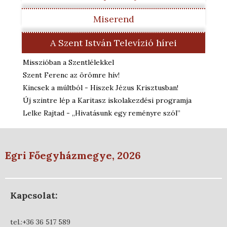
Miserend
A Szent István Televízió hírei
Misszióban a Szentlélekkel
Szent Ferenc az örömre hív!
Kincsek a múltból - Hiszek Jézus Krisztusban!
Új szintre lép a Karitasz iskolakezdési programja
Lelke Rajtad - „Hivatásunk egy reményre szól”
Egri Főegyházmegye, 2026
Kapcsolat:
tel.:+36 36 517 589