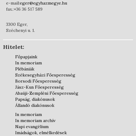
e-mail:
eger@egyhazmegye.hu
fax.:+36 36 517 589
3300 Eger,
Széchenyi u. 1.
Hitelet:
Főpapjaink
In memoriam
Plébániák
Székesegyházi Főesperesség
Borsodi Főesperesség
Jász-Kun Főesperesség
Abaúji-Zempléni Főesperesség
Papság, diakónusok
Állandó diakónusok
In memoriam
In memoriam archív
Napi evangélium
Imádságok, elmélkedések