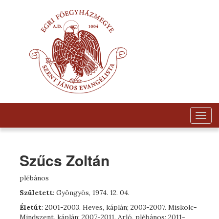
Togg
navig
Szűcs Zoltán
plébános
Született
: Gyöngyös, 1974. 12. 04.
Életút
: 2001-2003. Heves, káplán; 2003-2007. Miskolc-
Mindszent, káplán; 2007-2011. Arló, plébános; 2011-